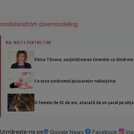
model
sindrom down
modeling
MAI MULTE PENTRU TINE
Elena Tănase, susţinătoarea tinerilor cu 
Ce este sindromul picioarelor neliniştite
O femeie de 41 de ani, atacată de un șacal pe ulița
Urmărește-ne pe
Google News
Facebook
In