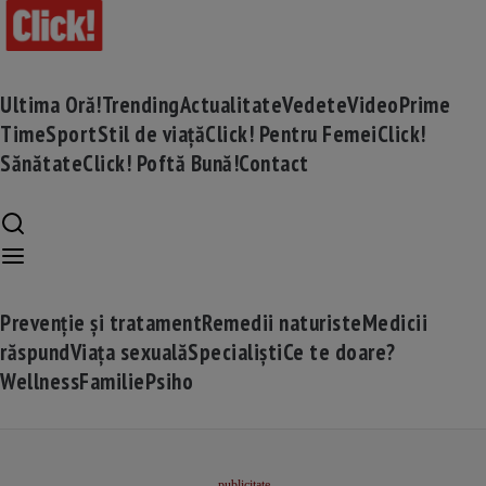
Ultima Oră!
Trending
Actualitate
Vedete
Video
Prime
Time
Sport
Stil de viață
Click! Pentru Femei
Click!
Sănătate
Click! Poftă Bună!
Contact
Prevenție și tratament
Remedii naturiste
Medicii
răspund
Viața sexuală
Specialiști
Ce te doare?
Wellness
Familie
Psiho