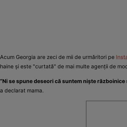
Acum Georgia are zeci de mii de urmăritori pe
Ins
haine şi este "curtată" de mai multe agenţii de model
“Ni se spune deseori că suntem nişte războinice 
a declarat mama.