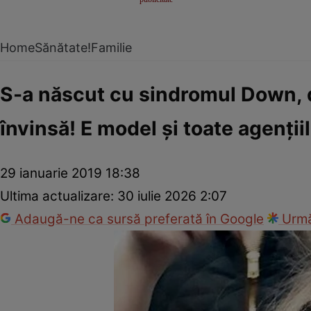
Home
Sănătate!
Familie
S-a născut cu sindromul Down, d
învinsă! E model şi toate agenţiil
29 ianuarie 2019 18:38
Ultima actualizare:
30 iulie 2026 2:07
Adaugă-ne ca sursă preferată în Google
Urmă