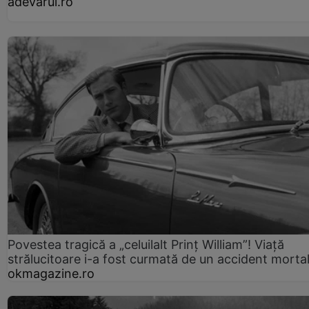
adevarul.ro
Povestea tragică a „celuilalt Prinț William”! Viață
strălucitoare i-a fost curmată de un accident morta
okmagazine.ro