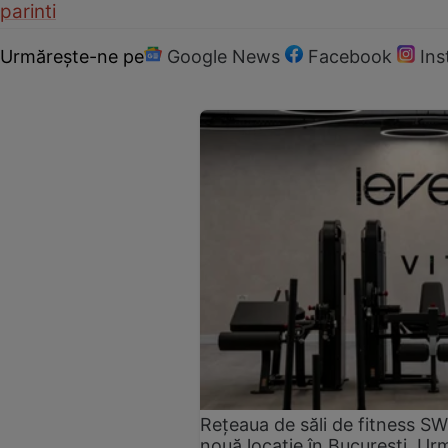
parinti
Urmărește-ne pe
Google News
Facebook
In
Rețeaua de săli de fitness SW
nouă locație în București. Urm