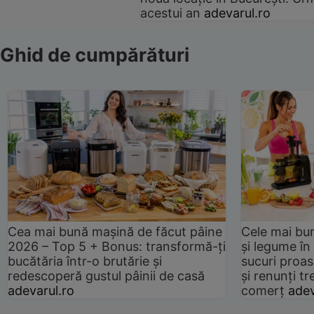
acestui an
adevarul.ro
Ghid de cumpărături
Cea mai bună mașină de făcut pâine
Cele mai bu
2026 – Top 5 + Bonus: transformă-ți
și legume în
bucătăria într-o brutărie și
sucuri proas
redescoperă gustul pâinii de casă
și renunți tr
adevarul.ro
comerț
adev