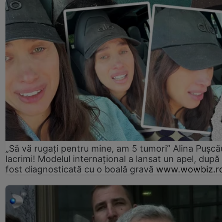
„Să vă rugați pentru mine, am 5 tumori” Alina Pușcău
lacrimi! Modelul internațional a lansat un apel, după
fost diagnosticată cu o boală gravă
www.wowbiz.r