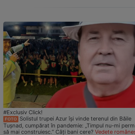
#Exclusiv Click!
Solistul trupei Azur își vinde terenul din Băile
FOTO
Tușnad, cumpărat în pandemie: „Timpul nu-mi perm
să mai construiesc.” Câți bani cere?
Vedete româneș