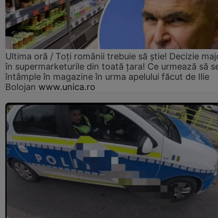
Ultima oră / Toți românii trebuie să știe! Decizie maj
în supermarketurile din toată țara! Ce urmează să s
întâmple în magazine în urma apelului făcut de Ilie
Bolojan
www.unica.ro