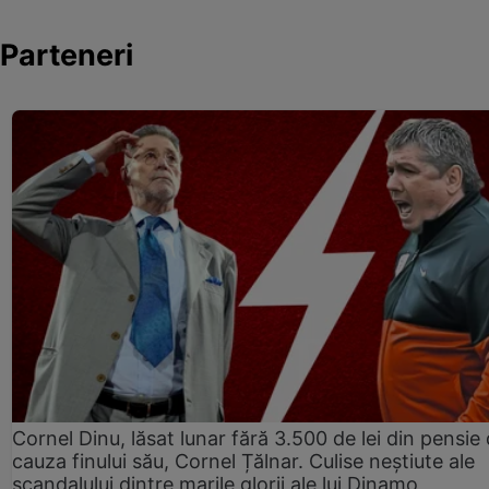
Parteneri
Cornel Dinu, lăsat lunar fără 3.500 de lei din pensie 
cauza finului său, Cornel Țălnar. Culise neștiute ale
scandalului dintre marile glorii ale lui Dinamo