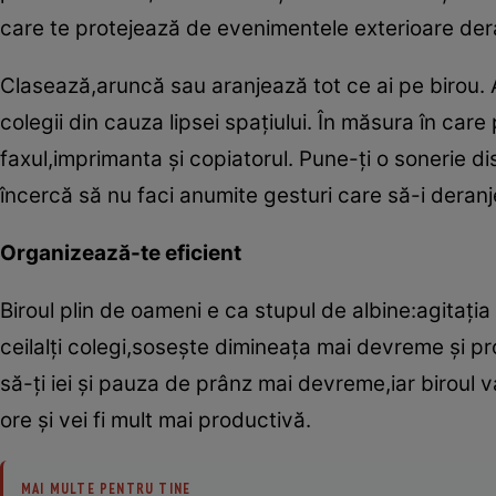
care te protejează de evenimentele exterioare der
Clasează,aruncă sau aranjează tot ce ai pe birou. A
colegii din cauza lipsei spaţiului. În măsura în c
faxul,imprimanta şi copiatorul. Pune-ţi o sonerie disc
încercă să nu faci anumite gesturi care să-i deranj
Organizează-te eficient
Biroul plin de oameni e ca stupul de albine:agitaţi
ceilalţi colegi,soseşte dimineaţa mai devreme şi p
să-ţi iei şi pauza de prânz mai devreme,iar biroul v
ore şi vei fi mult mai productivă.
MAI MULTE PENTRU TINE