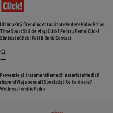
Ultima Oră!
Trending
Actualitate
Vedete
Video
Prime
Time
Sport
Stil de viață
Click! Pentru Femei
Click!
Sănătate
Click! Poftă Bună!
Contact
Prevenție și tratament
Remedii naturiste
Medicii
răspund
Viața sexuală
Specialiști
Ce te doare?
Wellness
Familie
Psiho