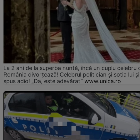
La 2 ani de la superba nuntă, încă un cuplu celebru 
România divorțează! Celebrul politician și soția lui ș
spus adio! „Da, este adevărat”
www.unica.ro