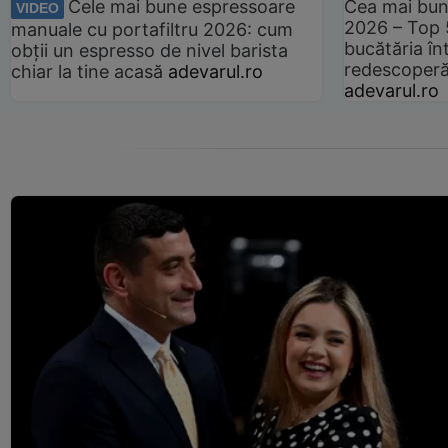
Cele mai bune espressoare
Cea mai bun
VIDEO
2026 – Top 
manuale cu portafiltru 2026: cum
bucătăria înt
obții un espresso de nivel barista
redescoperă 
chiar la tine acasă
adevarul.ro
adevarul.ro