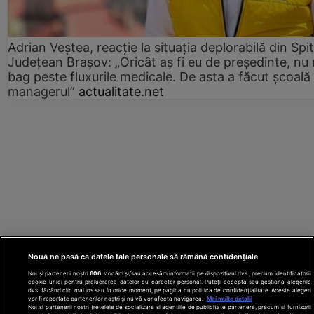
Adrian Veștea, reacție la situația deplorabilă din Spit
Județean Brașov: „Oricât aș fi eu de președinte, nu
bag peste fluxurile medicale. De asta a făcut școală
managerul”
actualitate.net
Nouă ne pasă ca datele tale personale să rămână confidențiale
Noi și partenerii noștri
606
stocăm și/sau accesăm informații pe dispozitivul dvs., precum identificatorii
cookie unici pentru prelucrarea datelor cu caracter personal. Puteți accepta sau gestiona alegerile
dvs. făcând clic mai jos sau în orice moment, pe pagina cu politica de confidențialitate. Aceste alegeri
vor fi raportate partenerilor noștri și nu vă vor afecta navigarea.
Mai multe detalii
Noi si partenerii nostri (retelele de socializare si agentiile de publicitate partenere, precum si furnizorii