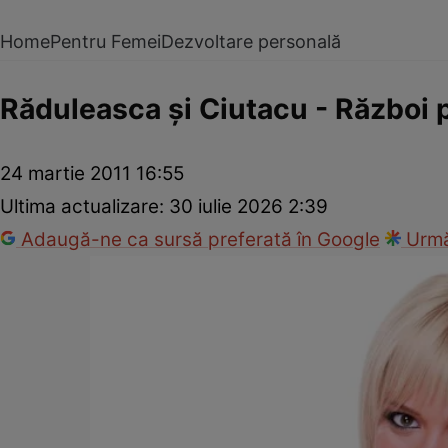
Home
Pentru Femei
Dezvoltare personală
Răduleasca şi Ciutacu - Război pe
24 martie 2011 16:55
Ultima actualizare:
30 iulie 2026 2:39
Adaugă-ne ca sursă preferată în Google
Urmă