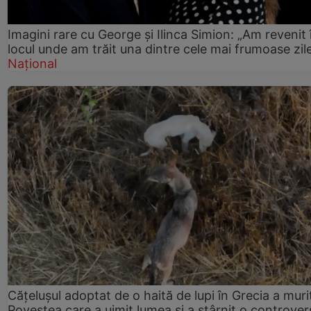
Imagini rare cu George și Ilinca Simion: „Am revenit 
locul unde am trăit una dintre cele mai frumoase zil
Național
Cățelușul adoptat de o haită de lupi în Grecia a muri
Povestea care a uimit lumea și a stârnit o controver