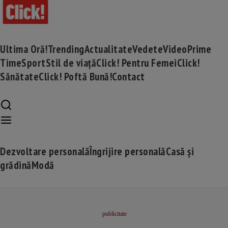
Ultima Oră!
Trending
Actualitate
Vedete
Video
Prime
Time
Sport
Stil de viață
Click! Pentru Femei
Click!
Sănătate
Click! Poftă Bună!
Contact
Dezvoltare personală
Îngrijire personală
Casă și
grădină
Modă