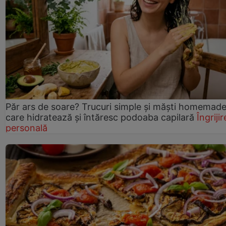
Păr ars de soare? Trucuri simple și măști homemad
care hidratează și întăresc podoaba capilară
Îngrijir
personală