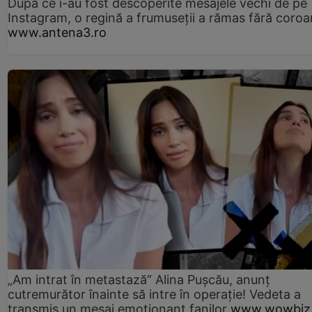
După ce i-au fost descoperite mesajele vechi de pe
Instagram, o regină a frumuseții a rămas fără coro
www.antena3.ro
„Am intrat în metastază” Alina Pușcău, anunț
cutremurător înainte să intre în operație! Vedeta a
transmis un mesaj emoționant fanilor
www.wowbiz.