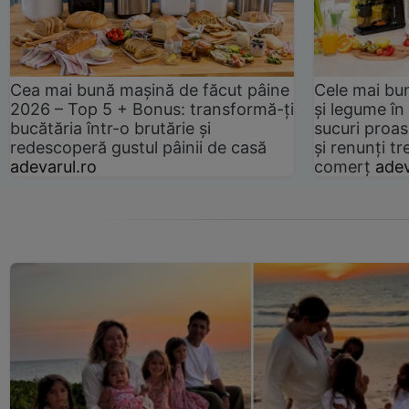
Cea mai bună mașină de făcut pâine
Cele mai bu
2026 – Top 5 + Bonus: transformă-ți
și legume în
bucătăria într-o brutărie și
sucuri proas
redescoperă gustul pâinii de casă
și renunți tr
adevarul.ro
comerț
adev