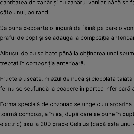
cantitatea de zahăr şi cu zahărul vanilat până se 
câte unul, pe rând.
Se pune deoparte o lingură de făină pe care o vom 
praful de copt şi se adaugă la compoziția anterioară
Albușul de ou se bate până la obținerea unei spume 
treptat în compoziția anterioară.
Fructele uscate, miezul de nucă şi ciocolata tăiat
fel nu se scufundă la coacere în partea inferioară 
Forma specială de cozonac se unge cu margarina Ra
toarnă compoziția în ea, după care se pune în cupto
electric) sau la 200 grade Celsius (dacă este unul 