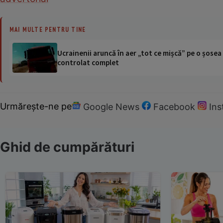
MAI MULTE PENTRU TINE
Ucrainenii aruncă în aer „tot ce mișcă” pe o șose
controlat complet
Urmărește-ne pe
Google News
Facebook
In
Ghid de cumpărături