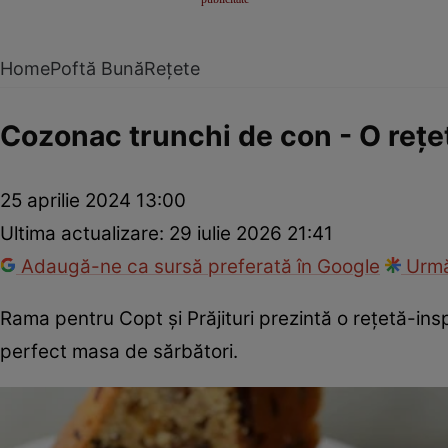
Home
Poftă Bună
Rețete
Cozonac trunchi de con - O rețet
25 aprilie 2024 13:00
Ultima actualizare:
29 iulie 2026 21:41
Adaugă-ne ca sursă preferată în Google
Urmă
Rama pentru Copt și Prăjituri prezintă o rețetă-i
perfect masa de sărbători.