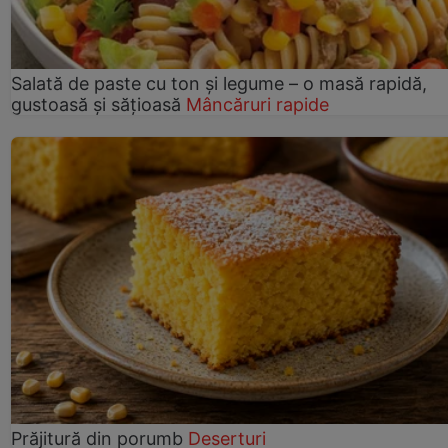
Salată de paste cu ton și legume – o masă rapidă,
gustoasă și sățioasă
Mâncăruri rapide
Prăjitură din porumb
Deserturi