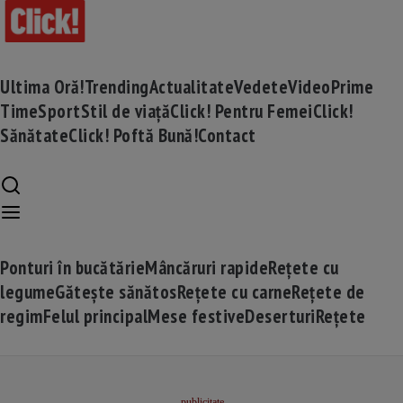
Ultima Oră!
Trending
Actualitate
Vedete
Video
Prime
Time
Sport
Stil de viață
Click! Pentru Femei
Click!
Sănătate
Click! Poftă Bună!
Contact
Ponturi în bucătărie
Mâncăruri rapide
Rețete cu
legume
Gătește sănătos
Rețete cu carne
Rețete de
regim
Felul principal
Mese festive
Deserturi
Rețete