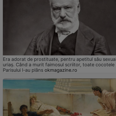
Era adorat de prostituate, pentru apetitul său sexua
uriaș. Când a murit faimosul scriitor, toate cocotele
Parisului l-au plâns
okmagazine.ro