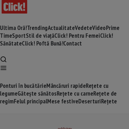
Ultima Oră!
Trending
Actualitate
Vedete
Video
Prime
Time
Sport
Stil de viață
Click! Pentru Femei
Click!
Sănătate
Click! Poftă Bună!
Contact
Ponturi în bucătărie
Mâncăruri rapide
Rețete cu
legume
Gătește sănătos
Rețete cu carne
Rețete de
regim
Felul principal
Mese festive
Deserturi
Rețete