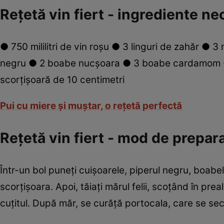
Reţetă vin fiert - ingrediente ne
● 750 mililitri de vin roşu ● 3 linguri de zahăr ●
negru ● 2 boabe nucşoara ● 3 boabe cardamom ● 1
scorţişoară de 10 centimetri
Pui cu miere şi muştar, o reţetă perfectă
Reţetă vin fiert - mod de prepar
Într-un bol puneţi cuişoarele, piperul negru, boab
scorţişoara. Apoi, tăiaţi mărul felii, scoţând în pre
cuţitul. După măr, se curăţă portocala, care se secţi