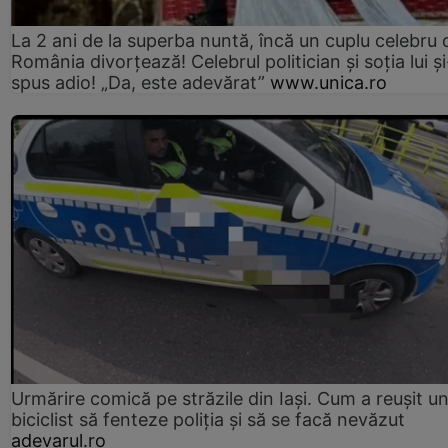
La 2 ani de la superba nuntă, încă un cuplu celebru 
România divorțează! Celebrul politician și soția lui ș
spus adio! „Da, este adevărat”
www.unica.ro
Urmărire comică pe străzile din Iași. Cum a reușit u
biciclist să fenteze poliția și să se facă nevăzut
adevarul.ro