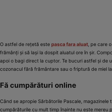
O astfel de rețetă este
pasca fara aluat
, pe care o
frămânți și să lași la dospit aluatul ore în șir. Com
apoi o bagi direct la cuptor. Te bucuri astfel și de 
cozonacul fără frământare sau o friptură de miel la
Fă cumpărături online
Când se apropie Sărbătorile Pascale, magazinele ti
cumpărăturile cu mult timp înainte nu este mereu po