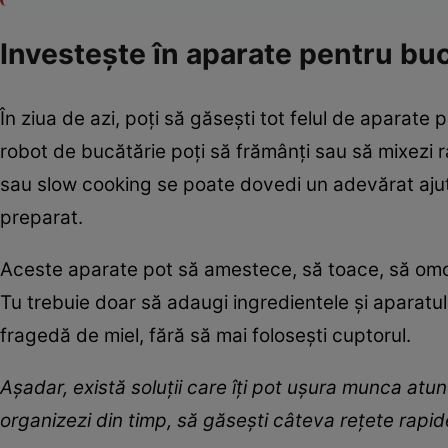
Investește în aparate pentru bu
În ziua de azi, poți să găsești tot felul de aparate
robot de bucătărie poți să frămânți sau să mixezi ra
sau slow cooking se poate dovedi un adevărat aju
preparat.
Aceste aparate pot să amestece, să toace, să omog
Tu trebuie doar să adaugi ingredientele și aparatul v
fragedă de miel, fără să mai folosești cuptorul.
Așadar, există soluții care îți pot ușura munca atu
organizezi din timp, să găsești câteva rețete rapid