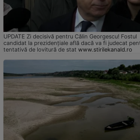
UPDATE Zi decisivă pentru Călin Georgescu! Fostul
candidat la prezidențiale află dacă va fi judecat pen
tentativă de lovitură de stat
www.stirilekanald.ro