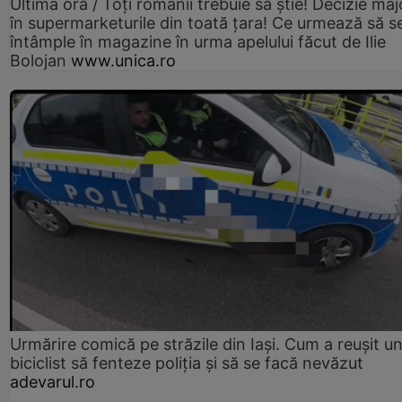
Ultima oră / Toți românii trebuie să știe! Decizie maj
în supermarketurile din toată țara! Ce urmează să s
întâmple în magazine în urma apelului făcut de Ilie
Bolojan
www.unica.ro
Urmărire comică pe străzile din Iași. Cum a reușit u
biciclist să fenteze poliția și să se facă nevăzut
adevarul.ro