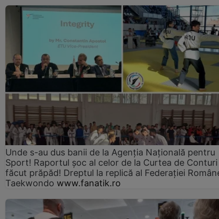
Unde s-au dus banii de la Agenția Națională pentru
Sport! Raportul șoc al celor de la Curtea de Conturi
făcut prăpăd! Dreptul la replică al Federației Român
Taekwondo
www.fanatik.ro