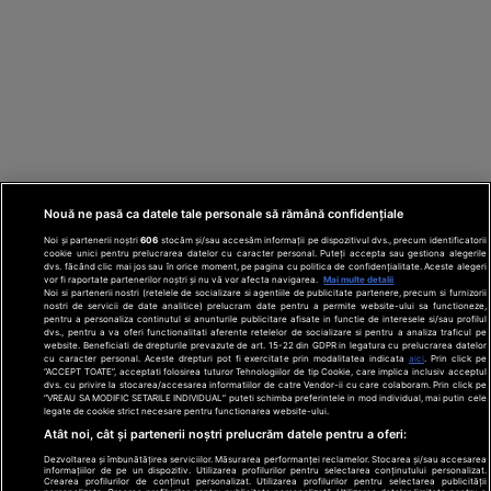
Nouă ne pasă ca datele tale personale să rămână confidențiale
Noi și partenerii noștri
606
stocăm și/sau accesăm informații pe dispozitivul dvs., precum identificatorii
cookie unici pentru prelucrarea datelor cu caracter personal. Puteți accepta sau gestiona alegerile
dvs. făcând clic mai jos sau în orice moment, pe pagina cu politica de confidențialitate. Aceste alegeri
vor fi raportate partenerilor noștri și nu vă vor afecta navigarea.
Mai multe detalii
Noi si partenerii nostri (retelele de socializare si agentiile de publicitate partenere, precum si furnizorii
nostri de servicii de date analitice) prelucram date pentru a permite website-ului sa functioneze,
Din rețeaua Adevărul Holding:
Adevarul.ro
pentru a personaliza continutul si anunturile publicitare afisate in functie de interesele si/sau profilul
Click.ro
ClickPoftaBuna.ro
ClickSanatate.ro
dvs., pentru a va oferi functionalitati aferente retelelor de socializare si pentru a analiza traficul pe
website. Beneficiati de drepturile prevazute de art. 15-22 din GDPR in legatura cu prelucrarea datelor
ClickPentruFemei.ro
DilemaVeche.ro
cu caracter personal. Aceste drepturi pot fi exercitate prin modalitatea indicata
aici
. Prin click pe
OkMagazine.ro
Historia.ro
“ACCEPT TOATE”, acceptati folosirea tuturor Tehnologiilor de tip Cookie, care implica inclusiv acceptul
dvs. cu privire la stocarea/accesarea informatiilor de catre Vendor-ii cu care colaboram. Prin click pe
“VREAU SA MODIFIC SETARILE INDIVIDUAL” puteti schimba preferintele in mod individual, mai putin cele
legate de cookie strict necesare pentru functionarea website-ului.
Termeni și
Atât noi, cât și partenerii noștri prelucrăm datele pentru a oferi:
condiții
Politică de
Dezvoltarea și îmbunătățirea serviciilor. Măsurarea performanței reclamelor. Stocarea și/sau accesarea
informațiilor de pe un dispozitiv. Utilizarea profilurilor pentru selectarea conținutului personalizat.
confidențialitate
Crearea profilurilor de conținut personalizat. Utilizarea profilurilor pentru selectarea publicității
© 2026 Adevarul Holding. Toate drepturile rezervat