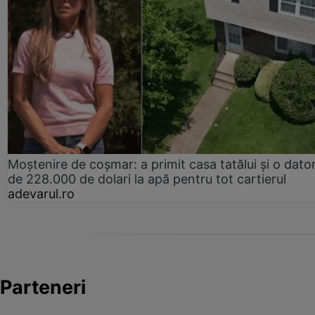
Moștenire de coșmar: a primit casa tatălui și o dator
de 228.000 de dolari la apă pentru tot cartierul
adevarul.ro
Parteneri