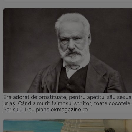
Era adorat de prostituate, pentru apetitul său sexua
uriaș. Când a murit faimosul scriitor, toate cocotele
Parisului l-au plâns
okmagazine.ro