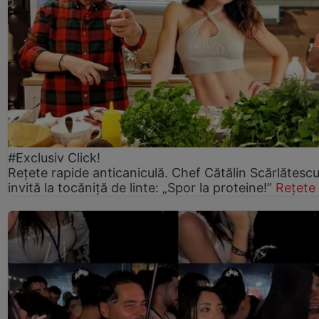
#Exclusiv Click!
Rețete rapide anticaniculă. Chef Cătălin Scărlătesc
invită la tocăniță de linte: „Spor la proteine!”
Rețete