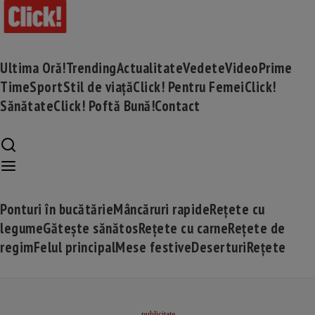
Ultima Oră!
Trending
Actualitate
Vedete
Video
Prime
Time
Sport
Stil de viață
Click! Pentru Femei
Click!
Sănătate
Click! Poftă Bună!
Contact
Ponturi în bucătărie
Mâncăruri rapide
Rețete cu
legume
Gătește sănătos
Rețete cu carne
Rețete de
regim
Felul principal
Mese festive
Deserturi
Rețete