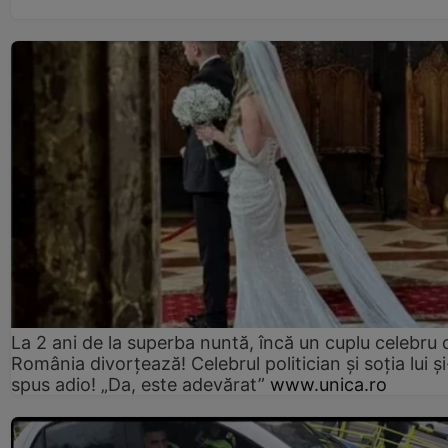
La 2 ani de la superba nuntă, încă un cuplu celebru 
România divorțează! Celebrul politician și soția lui ș
spus adio! „Da, este adevărat”
www.unica.ro