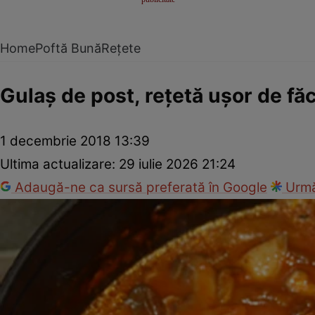
Home
Poftă Bună
Rețete
Gulaş de post, reţetă uşor de fă
1 decembrie 2018 13:39
Ultima actualizare:
29 iulie 2026 21:24
Adaugă-ne ca sursă preferată în Google
Urmă