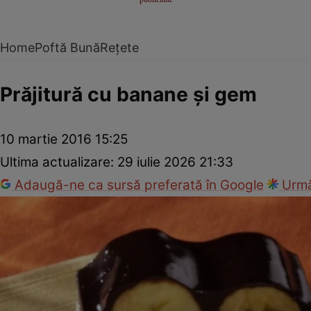
Home
Poftă Bună
Rețete
Prăjitură cu banane şi gem
10 martie 2016 15:25
Ultima actualizare:
29 iulie 2026 21:33
Adaugă-ne ca sursă preferată în Google
Urmă