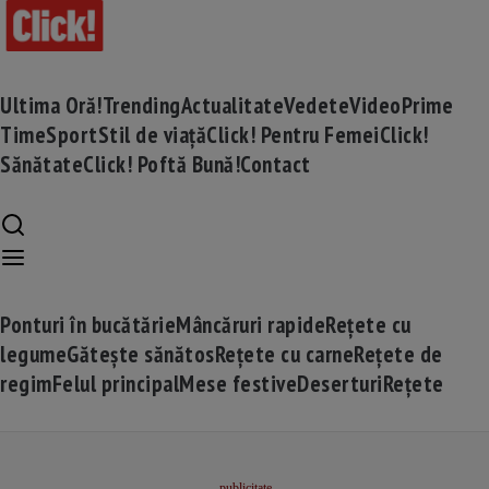
Ultima Oră!
Trending
Actualitate
Vedete
Video
Prime
Time
Sport
Stil de viață
Click! Pentru Femei
Click!
Sănătate
Click! Poftă Bună!
Contact
Ponturi în bucătărie
Mâncăruri rapide
Rețete cu
legume
Gătește sănătos
Rețete cu carne
Rețete de
regim
Felul principal
Mese festive
Deserturi
Rețete