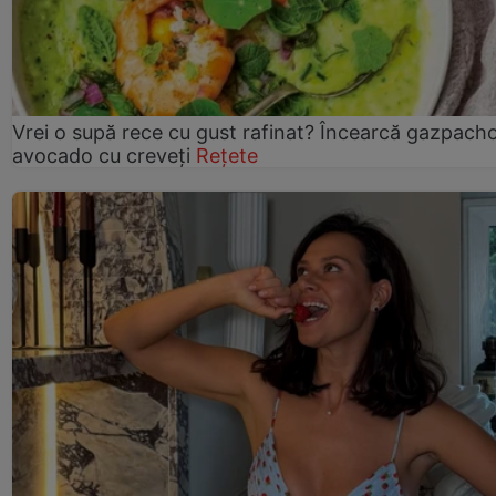
Vrei o supă rece cu gust rafinat? Încearcă gazpach
avocado cu creveți
Rețete