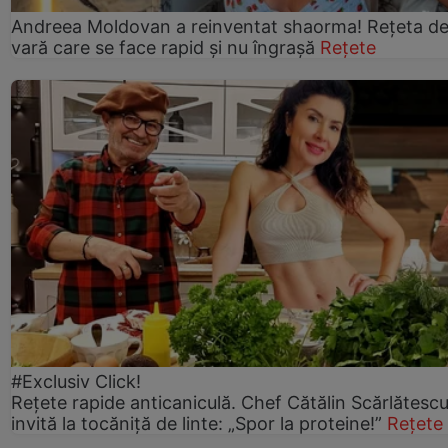
Andreea Moldovan a reinventat shaorma! Rețeta d
vară care se face rapid și nu îngrașă
Rețete
#Exclusiv Click!
Rețete rapide anticaniculă. Chef Cătălin Scărlătesc
invită la tocăniță de linte: „Spor la proteine!”
Rețete