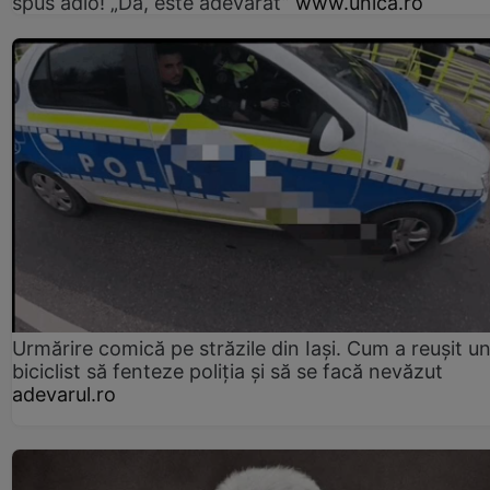
spus adio! „Da, este adevărat”
www.unica.ro
Urmărire comică pe străzile din Iași. Cum a reușit u
biciclist să fenteze poliția și să se facă nevăzut
adevarul.ro