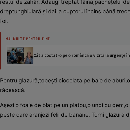
restul de zahăr. Adaugi treptat făina,pacheţelul de 
dreptunghiulară şi dai la cuptorul încins până trece te
foi.
MAI MULTE PENTRU TINE
Cât a costat-o pe o româncă o vizită la urgențe în
Pentru glazură,topeşti ciocolata pe baie de aburi,o
răcească.
Aşezi o foaie de blat pe un platou,o ungi cu gem,o
peste care aranjezi felii de banane. Torni glazura de 