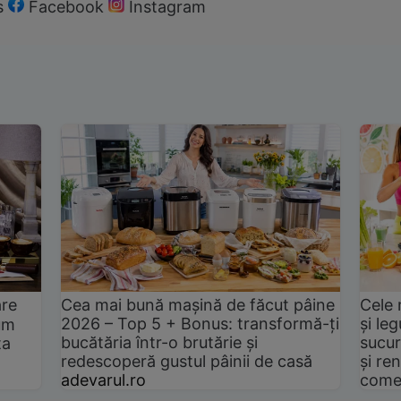
s
Facebook
Instagram
are
Cea mai bună mașină de făcut pâine
Cele 
2026 – Top 5 + Bonus: transformă-ți
și le
um
bucătăria într-o brutărie și
sucur
ta
redescoperă gustul pâinii de casă
și ren
adevarul.ro
come