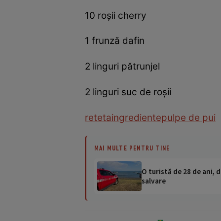
10 roşii cherry
1 frunză dafin
2 linguri pătrunjel
2 linguri suc de roşii
reteta
ingrediente
pulpe de pui
MAI MULTE PENTRU TINE
O turistă de 28 de ani, d
salvare