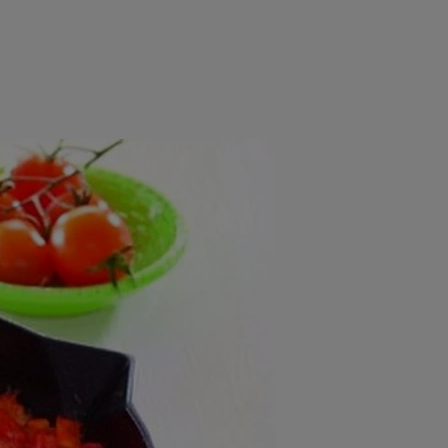
rincipal
Mese festive
Deserturi
Rețete