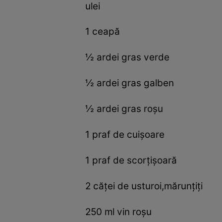
ulei
1 ceapă
½ ardei gras verde
½ ardei gras galben
½ ardei gras roşu
1 praf de cuişoare
1 praf de scorţişoară
2 căţei de usturoi,mărunţiţi
250 ml vin roşu