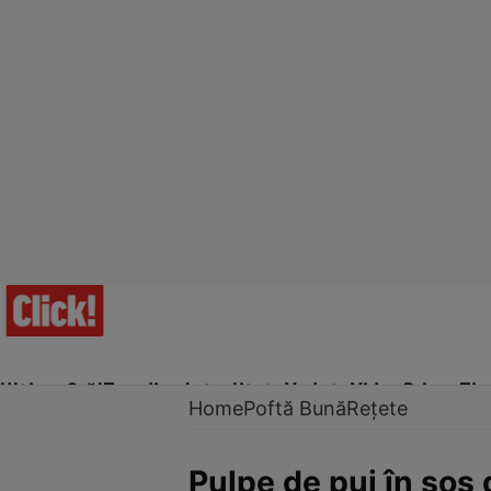
Ultima Oră!
Trending
Actualitate
Vedete
Video
Prime Ti
Home
Poftă Bună
Rețete
Pulpe de pui în sos 