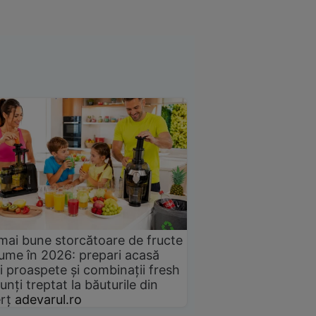
mai bune storcătoare de fructe
gume în 2026: prepari acasă
i proaspete și combinații fresh
unți treptat la băuturile din
rț
adevarul.ro