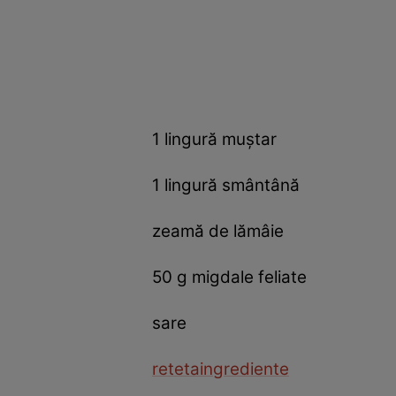
1 lingură muştar
1 lingură smântână
zeamă de lămâie
50 g migdale feliate
sare
reteta
ingrediente