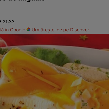
Gătește sănătos
Rețete cu carne
Rețete de regim
Felul p
6 21:33
ă în Google
Urmărește-ne pe Discover