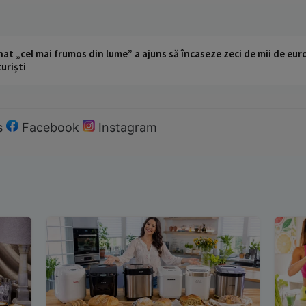
t „cel mai frumos din lume” a ajuns să încaseze zeci de mii de eur
turiști
s
Facebook
Instagram