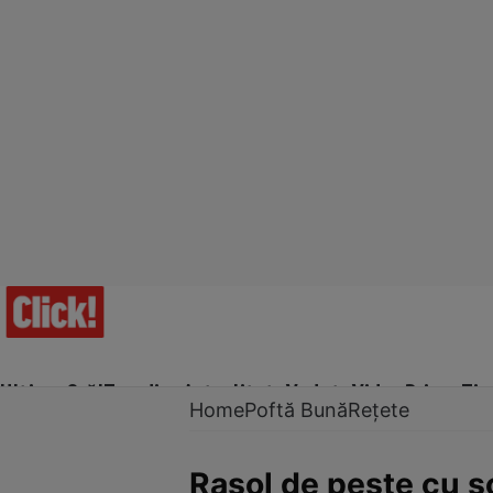
Ultima Oră!
Trending
Actualitate
Vedete
Video
Prime Ti
Home
Poftă Bună
Rețete
Rasol de peşte cu s