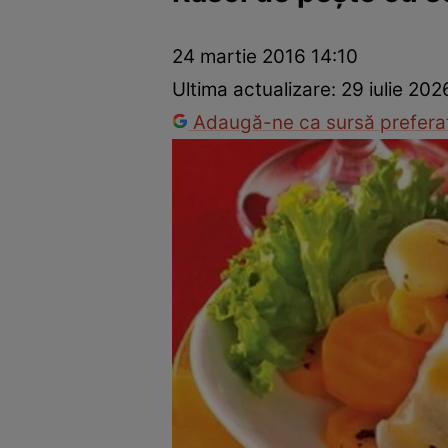
Ponturi în bucătărie
Mâncăruri rapide
Rețete cu legume
24 martie 2016 14:10
Ultima actualizare:
29 iulie 202
Adaugă-ne ca sursă preferat