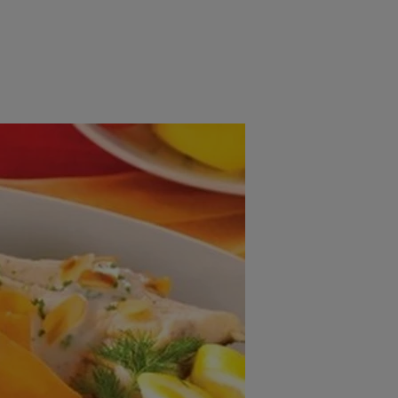
rincipal
Mese festive
Deserturi
Rețete