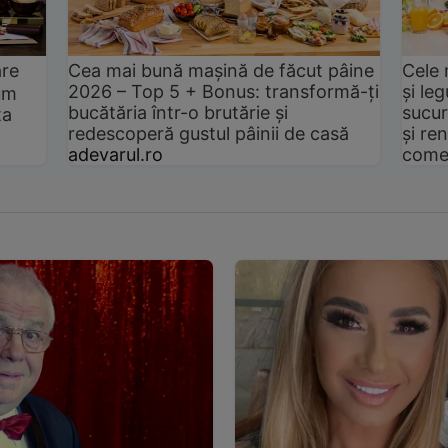
are
Cea mai bună mașină de făcut pâine
Cele 
2026 – Top 5 + Bonus: transformă-ți
și le
um
bucătăria într-o brutărie și
sucur
ta
redescoperă gustul pâinii de casă
și ren
adevarul.ro
come