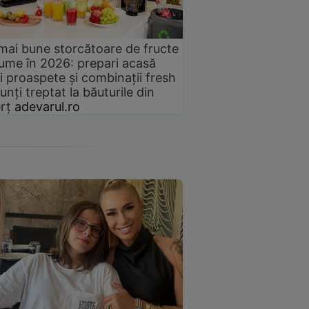
mai bune storcătoare de fructe
gume în 2026: prepari acasă
i proaspete și combinații fresh
unți treptat la băuturile din
rț
adevarul.ro