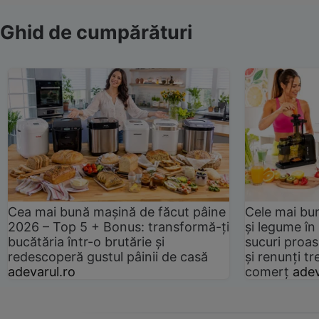
Ghid de cumpărături
Cea mai bună mașină de făcut pâine
Cele mai bu
2026 – Top 5 + Bonus: transformă-ți
și legume în
bucătăria într-o brutărie și
sucuri proas
redescoperă gustul pâinii de casă
și renunți tr
adevarul.ro
comerț
adev