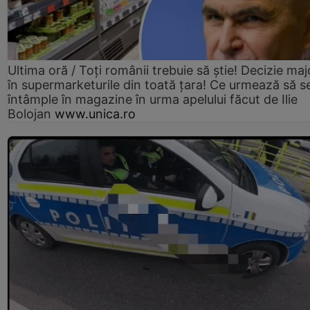
Ultima oră / Toți românii trebuie să știe! Decizie maj
în supermarketurile din toată țara! Ce urmează să s
întâmple în magazine în urma apelului făcut de Ilie
Bolojan
www.unica.ro