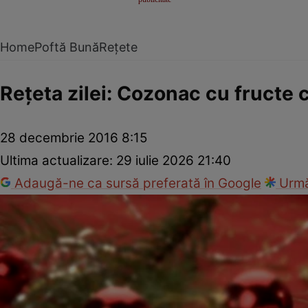
Home
Poftă Bună
Rețete
Reţeta zilei: Cozonac cu fructe 
28 decembrie 2016 8:15
Ultima actualizare:
29 iulie 2026 21:40
Adaugă-ne ca sursă preferată în Google
Urmă