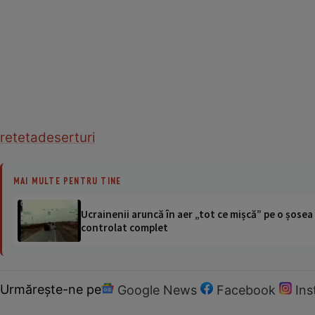
reteta
deserturi
MAI MULTE PENTRU TINE
Ucrainenii aruncă în aer „tot ce mișcă” pe o șose
controlat complet
Urmărește-ne pe
Google News
Facebook
In