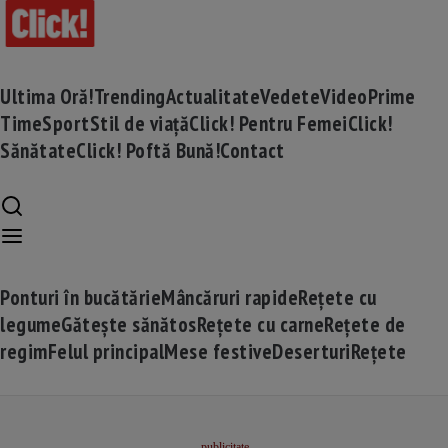
Ultima Oră!
Trending
Actualitate
Vedete
Video
Prime
Time
Sport
Stil de viață
Click! Pentru Femei
Click!
Sănătate
Click! Poftă Bună!
Contact
Ponturi în bucătărie
Mâncăruri rapide
Rețete cu
legume
Gătește sănătos
Rețete cu carne
Rețete de
regim
Felul principal
Mese festive
Deserturi
Rețete