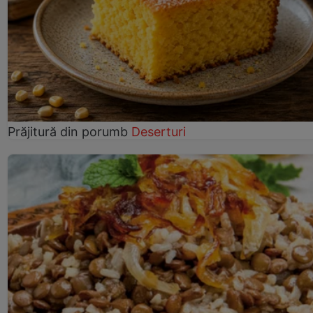
Prăjitură din porumb
Deserturi