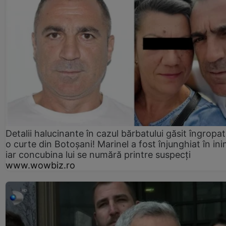
Detalii halucinante în cazul bărbatului găsit îngropat
o curte din Botoșani! Marinel a fost înjunghiat în ini
iar concubina lui se numără printre suspecți
www.wowbiz.ro