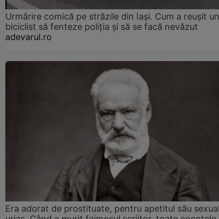
Urmărire comică pe străzile din Iași. Cum a reușit u
biciclist să fenteze poliția și să se facă nevăzut
adevarul.ro
Era adorat de prostituate, pentru apetitul său sexua
uriaș. Când a murit faimosul scriitor, toate cocotele