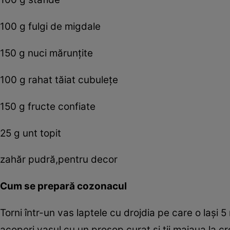
100 g fulgi de migdale
150 g nuci mărunţite
100 g rahat tăiat cubuleţe
150 g fructe confiate
25 g unt topit
zahăr pudră,pentru decor
Cum se prepară cozonacul
Torni într-un vas laptele cu drojdia pe care o laşi
acoperi vasul cu un prosop curat şi ţii maiaua la c