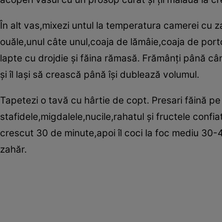
În alt vas,mixezi untul la temperatura camerei cu
ouăle,unul câte unul,coaja de lămâie,coaja de por
lapte cu drojdie şi făina rămasă. Frămânţi până cân
şi îl laşi să crească până îşi dublează volumul.
Tapetezi o tavă cu hârtie de copt. Presari făină pe 
stafidele,migdalele,nucile,rahatul şi fructele confiate şi
crescut 30 de minute,apoi îl coci la foc mediu 30-
zahăr.