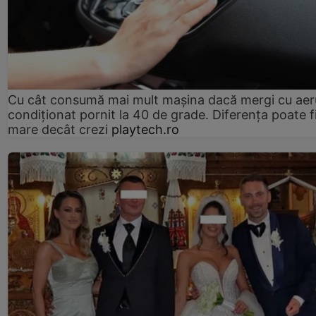
Cu cât consumă mai mult mașina dacă mergi cu aer
condiționat pornit la 40 de grade. Diferența poate f
mare decât crezi
playtech.ro