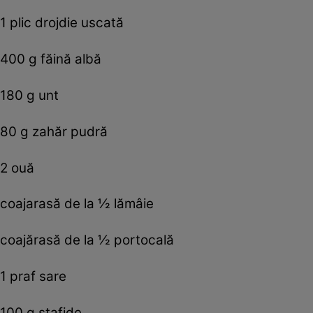
1 plic drojdie uscată
400 g făină albă
180 g unt
80 g zahăr pudră
2 ouă
coajarasă de la ½ lămâie
coajărasă de la ½ portocală
1 praf sare
100 g stafide