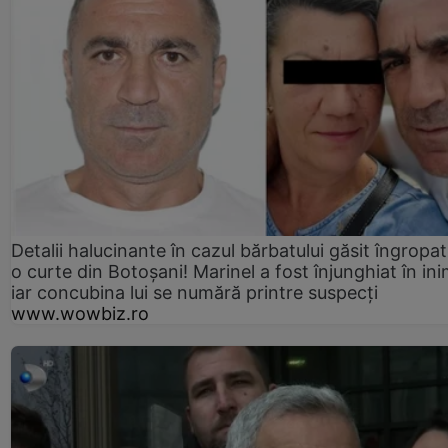
Detalii halucinante în cazul bărbatului găsit îngropat
o curte din Botoșani! Marinel a fost înjunghiat în ini
iar concubina lui se numără printre suspecți
www.wowbiz.ro