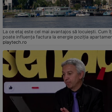
La ce etaj este cel mai avantajos să locuiești. Cum îț
poate influența factura la energie poziția apartamen
playtech.ro