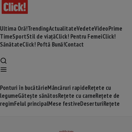
Ultima Oră!
Trending
Actualitate
Vedete
Video
Prime
Time
Sport
Stil de viață
Click! Pentru Femei
Click!
Sănătate
Click! Poftă Bună!
Contact
Ponturi în bucătărie
Mâncăruri rapide
Rețete cu
legume
Gătește sănătos
Rețete cu carne
Rețete de
regim
Felul principal
Mese festive
Deserturi
Rețete