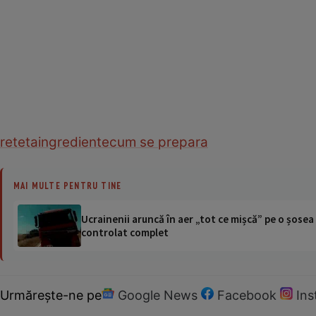
reteta
ingrediente
cum se prepara
MAI MULTE PENTRU TINE
Ucrainenii aruncă în aer „tot ce mișcă” pe o șose
controlat complet
Urmărește-ne pe
Google News
Facebook
In