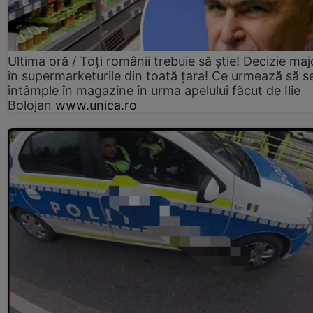
Ultima oră / Toți românii trebuie să știe! Decizie maj
în supermarketurile din toată țara! Ce urmează să s
întâmple în magazine în urma apelului făcut de Ilie
Bolojan
www.unica.ro