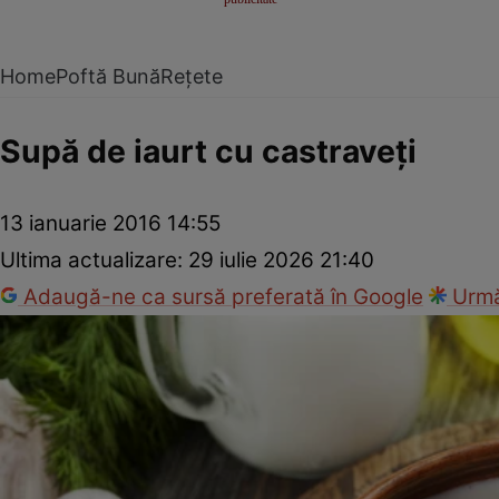
Home
Poftă Bună
Rețete
Supă de iaurt cu castraveţi
13 ianuarie 2016 14:55
Ultima actualizare:
29 iulie 2026 21:40
Adaugă-ne ca sursă preferată în Google
Urmă