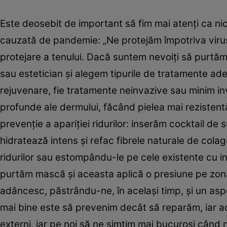
Este deosebit de important să fim mai atenţi ca niciod
cauzată de pandemie: „Ne protejăm împotriva virusu
protejare a tenului. Dacă suntem nevoiţi să purtă
sau estetician şi alegem tipurile de tratamente ade
rejuvenare, fie tratamente neinvazive sau minim inv
profunde ale dermului, făcând pielea mai rezistentă
prevenţie a apariţiei ridurilor: inserăm cocktail d
hidratează intens şi refac fibrele naturale de colag
ridurilor sau estompându-le pe cele existente cu inj
purtăm mască şi aceasta aplică o presiune pe zona s
adâncesc, păstrându-ne, în acelaşi timp, şi un asp
mai bine este să prevenim decât să reparăm, iar ace
externi, iar pe noi să ne simţim mai bucuroşi când ne