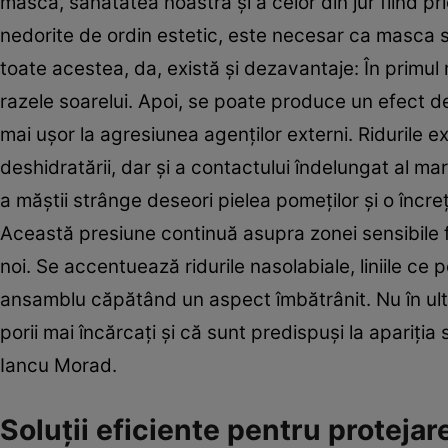
mască, sănătatea noastră şi a celor din jur fiind pri
nedorite de ordin estetic, este necesar ca masca s
toate acestea, da, există şi dezavantaje: În primul
razele soarelui. Apoi, se poate produce un efect de
mai uşor la agresiunea agenţilor externi. Ridurile e
deshidratării, dar şi a contactului îndelungat al ma
a măştii strânge deseori pielea pomeţilor şi o încre
Această presiune continuă asupra zonei sensibile f
noi. Se accentuează ridurile nasolabiale, liniile ce p
ansamblu căpătând un aspect îmbătrânit. Nu în ult
porii mai încărcaţi şi că sunt predispuşi la apariţi
Iancu Morad.
Soluţii eficiente pentru protejare