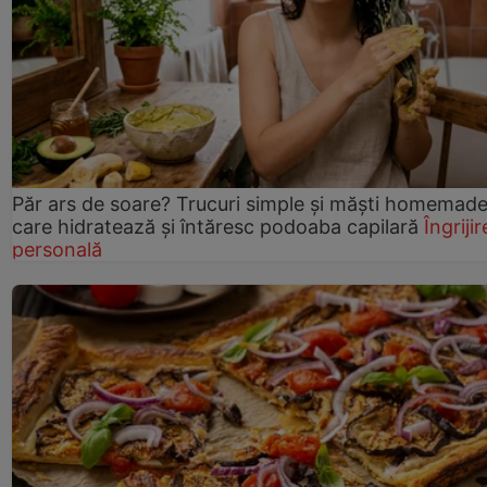
Păr ars de soare? Trucuri simple și măști homemad
care hidratează și întăresc podoaba capilară
Îngrijir
personală