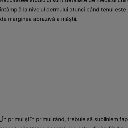
Rezultatele studiului sunt detaliate de medicul chi
întâmplă la nivelul dermului atunci când tenul est
de marginea abrazivă a măştii.
„În primul şi în primul rând, trebuie să subliniem 