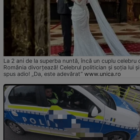
La 2 ani de la superba nuntă, încă un cuplu celebru 
România divorțează! Celebrul politician și soția lui ș
spus adio! „Da, este adevărat”
www.unica.ro