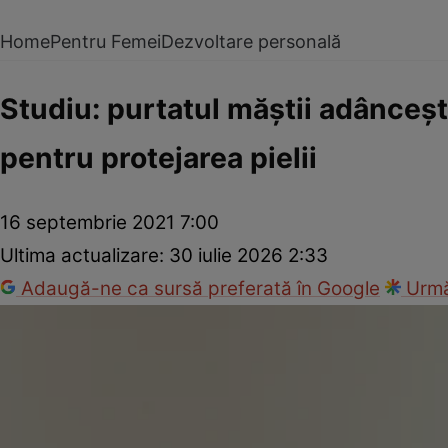
Home
Pentru Femei
Dezvoltare personală
Studiu: purtatul măştii adânceşte
pentru protejarea pielii
16 septembrie 2021 7:00
Ultima actualizare:
30 iulie 2026 2:33
Adaugă-ne ca sursă preferată în Google
Urmă