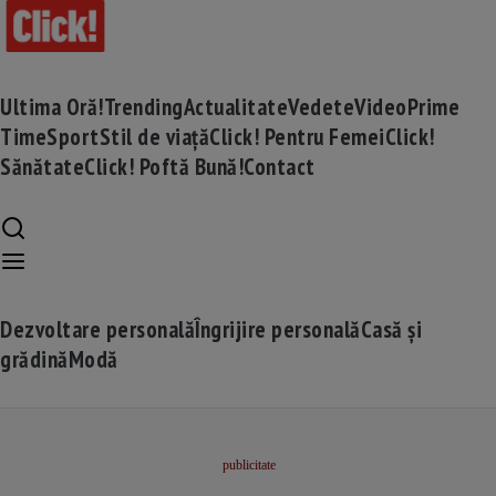
Ultima Oră!
Trending
Actualitate
Vedete
Video
Prime
Time
Sport
Stil de viață
Click! Pentru Femei
Click!
Sănătate
Click! Poftă Bună!
Contact
Dezvoltare personală
Îngrijire personală
Casă și
grădină
Modă