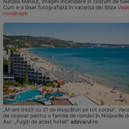
Natalia Mateuț, imagini incendiare în costum de bai
Cum s-a lăsat fotografiată în vacanța din Ibiza
Vede
românești
„M-am trezit cu 31 de mușcături pe tot corpul”. Vac
de coșmar pentru o familie de români în Nisipurile d
Aur: „Fugiți de acest hotel!”
adevarul.ro