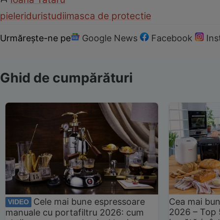
piele
riduri
studii
masca de protectie
Urmărește-ne pe
Google News
Facebook
In
Ghid de cumpărături
Cele mai bune espressoare
Cea mai bun
VIDEO
2026 – Top 
manuale cu portafiltru 2026: cum