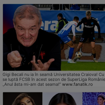
Gigi Becali nu ia în seamă Universitatea Craiova! Cu
se luptă FCSB în acest sezon de SuperLiga Românie
„Anul ăsta mi-am dat seama!”
www.fanatik.ro