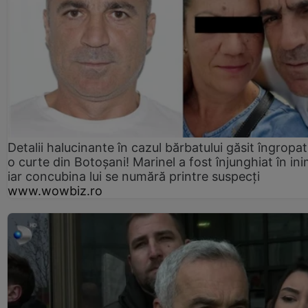
Detalii halucinante în cazul bărbatului găsit îngropat
o curte din Botoșani! Marinel a fost înjunghiat în ini
iar concubina lui se numără printre suspecți
www.wowbiz.ro