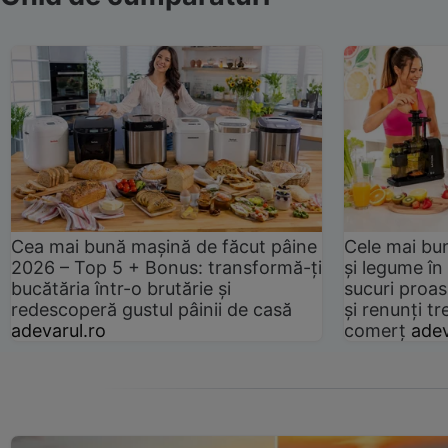
Cea mai bună mașină de făcut pâine
Cele mai bu
2026 – Top 5 + Bonus: transformă-ți
și legume în
bucătăria într-o brutărie și
sucuri proas
redescoperă gustul pâinii de casă
și renunți tr
adevarul.ro
comerț
adev