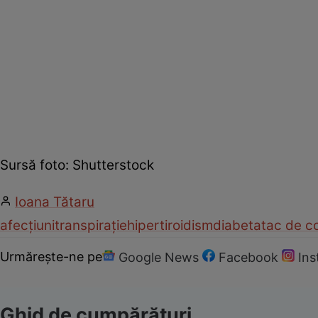
Sursă foto: Shutterstock
Ioana Tătaru
afecțiuni
transpirație
hipertiroidism
diabet
atac de c
Urmărește-ne pe
Google News
Facebook
In
Ghid de cumpărături