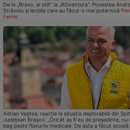
De la „Bravo, ai stil!” la „ROventura”. Povestea Andr
Străvoiu și lecțiile care au făcut-o mai puternică
Pen
Femei
Adrian Veștea, reacție la situația deplorabilă din Spit
Județean Brașov: „Oricât aș fi eu de președinte, nu
bag peste fluxurile medicale. De asta a făcut școală