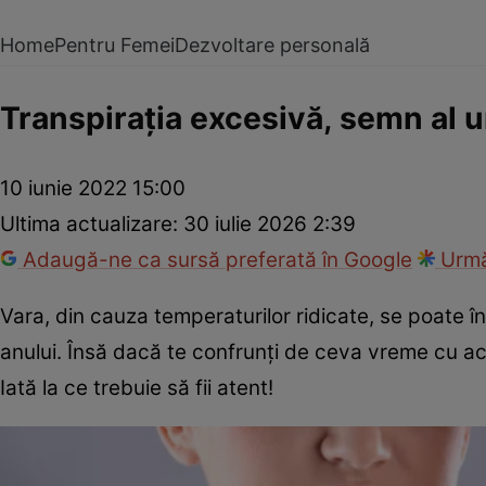
Home
Pentru Femei
Dezvoltare personală
Transpirația excesivă, semn al un
10 iunie 2022 15:00
Ultima actualizare:
30 iulie 2026 2:39
Adaugă-ne ca sursă preferată în Google
Urmă
Vara, din cauza temperaturilor ridicate, se poate î
anului. Însă dacă te confrunți de ceva vreme cu ac
Iată la ce trebuie să fii atent!