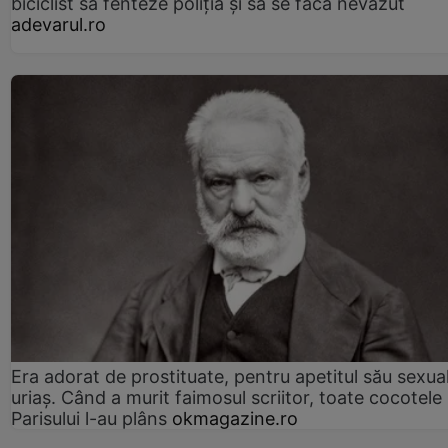
biciclist să fenteze poliția și să se facă nevăzut
adevarul.ro
Era adorat de prostituate, pentru apetitul său sexua
uriaș. Când a murit faimosul scriitor, toate cocotele
Parisului l-au plâns
okmagazine.ro