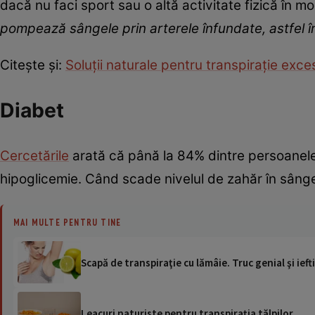
dacă nu faci sport sau o altă activitate fizică în m
pompează sângele prin arterele înfundate, astfel î
Citește și:
Soluții naturale pentru transpirație exce
Diabet
Cercetările
arată că până la 84% dintre persoanele
hipoglicemie. Când scade nivelul de zahăr în sânge
MAI MULTE PENTRU TINE
Scapă de transpiraţie cu lămâie. Truc genial şi ieft
Leacuri naturiste pentru transpiraţia tălpilor