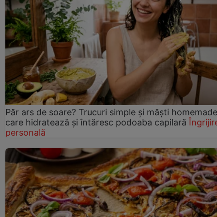
Păr ars de soare? Trucuri simple și măști homemad
care hidratează și întăresc podoaba capilară
Îngrijir
personală