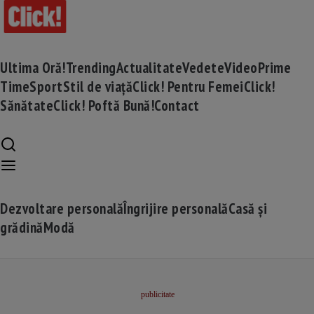
Ultima Oră!
Trending
Actualitate
Vedete
Video
Prime
Time
Sport
Stil de viață
Click! Pentru Femei
Click!
Sănătate
Click! Poftă Bună!
Contact
Dezvoltare personală
Îngrijire personală
Casă și
grădină
Modă