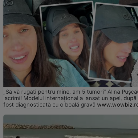
„Să vă rugați pentru mine, am 5 tumori” Alina Pușcău
lacrimi! Modelul internațional a lansat un apel, după
fost diagnosticată cu o boală gravă
www.wowbiz.r