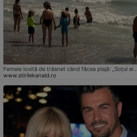
Femeie lovită de trăsnet când făcea plajă: „Soțul ei..
www.stirilekanald.ro