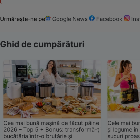
Urmărește-ne pe
Google News
Facebook
In
Ghid de cumpărături
Cea mai bună mașină de făcut pâine
Cele mai bu
2026 – Top 5 + Bonus: transformă-ți
și legume în
bucătăria într-o brutărie și
sucuri proas