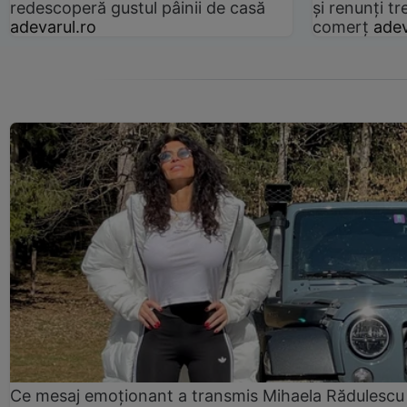
redescoperă gustul pâinii de casă
și renunți tr
adevarul.ro
comerț
adev
Ce mesaj emoționant a transmis Mihaela Rădulescu