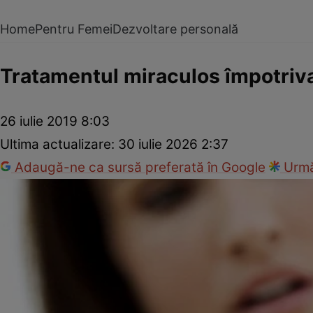
Home
Pentru Femei
Dezvoltare personală
Tratamentul miraculos împotriva
26 iulie 2019 8:03
Ultima actualizare:
30 iulie 2026 2:37
Adaugă-ne ca sursă preferată în Google
Urmă