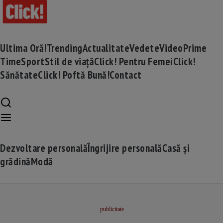
Ultima Oră!
Trending
Actualitate
Vedete
Video
Prime
Time
Sport
Stil de viață
Click! Pentru Femei
Click!
Sănătate
Click! Poftă Bună!
Contact
Dezvoltare personală
Îngrijire personală
Casă și
grădină
Modă