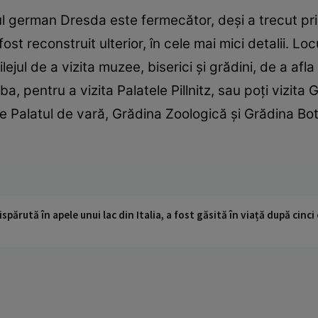
şul german Dresda este fermecător, deşi a trecut pri
ost reconstruit ulterior, în cele mai mici detalii. Loc
ilejul de a vizita muzee, biserici şi grădini, de a af
a, pentru a vizita Palatele Pillnitz, sau poţi vizita
 Palatul de vară, Grădina Zoologică şi Grădina Bot
ispărută în apele unui lac din Italia, a fost găsită în viață după cin