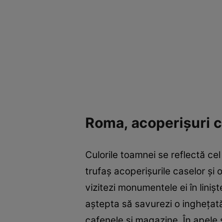
Roma, acoperişuri 
Culorile toamnei se reflectă ce
trufaş acoperişurile caselor şi
vizitezi monumentele ei în linişt
aştepta să savurezi o ingheţată 
cafenele şi magazine. În apele s