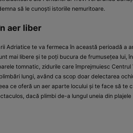
demna să le cunoşti istoriile nemuritoare.
n aer liber
ii Adriatice te va fermeca în această perioadă a a
nt mai libere şi te poţi bucura de frumuseţea lui, în
arele tomnatic, zidurile care împrejmuiesc Centrul V
imbări lungi, având ca scop doar delectarea ochiului
a ce oferă un aer aparte locului şi te face să te cr
ctaculos, dacă plimbi de-a lungul uneia din plajele 