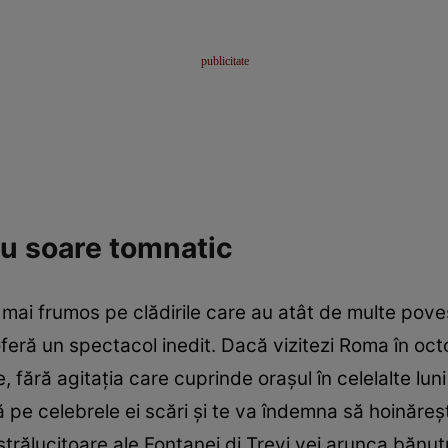
cu soare tomnatic
l mai frumos pe clădirile care au atât de multe pove
 oferă un spectacol inedit. Dacă vizitezi Roma în oc
e, fără agitaţia care cuprinde oraşul în celelalte luni
pe celebrele ei scări şi te va îndemna să hoinăreşti
trălucitoare ale Fontanei di Trevi vei arunca bănuţul 