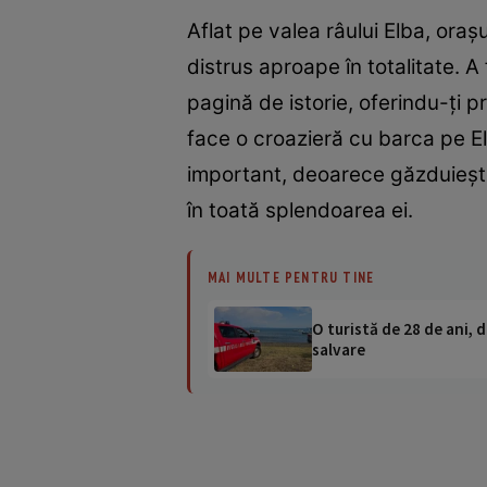
Aflat pe valea râului Elba, ora
distrus aproape în totalitate. A f
pagină de istorie, oferindu-ţi pr
face o croazieră cu barca pe Elb
important, deoarece găzduieşte
în toată splendoarea ei.
MAI MULTE PENTRU TINE
O turistă de 28 de ani, d
salvare