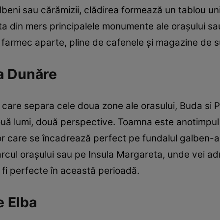
lbeni sau cărămizii, clădirea formează un tablou un
uta din mers principalele monumente ale oraşului sa
n farmec aparte, pline de cafenele şi magazine de s
la Dunăre
 care separa cele doua zone ale orasului, Buda si P
uă lumi, două perspective. Toamna este anotimpul i
or care se încadrează perfect pe fundalul galben-
parcul oraşului sau pe Insula Margareta, unde vei ad
fi perfecte în această perioadă.
e Elba