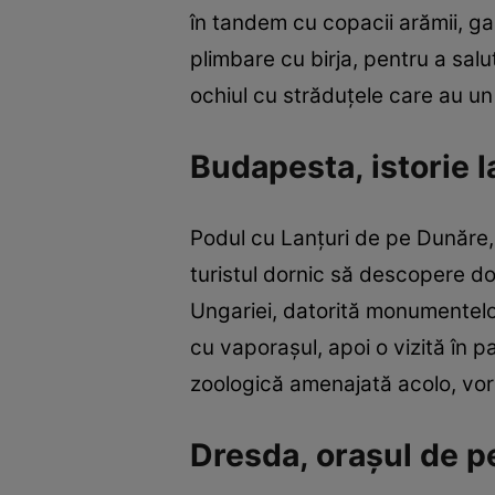
în tandem cu copacii arămii, ga
plimbare cu birja, pentru a sal
ochiul cu străduţele care au u
Budapesta, istorie 
Podul cu Lanţuri de pe Dunăre,
turistul dornic să descopere do
Ungariei, datorită monumentel
cu vaporaşul, apoi o vizită în 
zoologică amenajată acolo, vor 
Dresda, oraşul de p