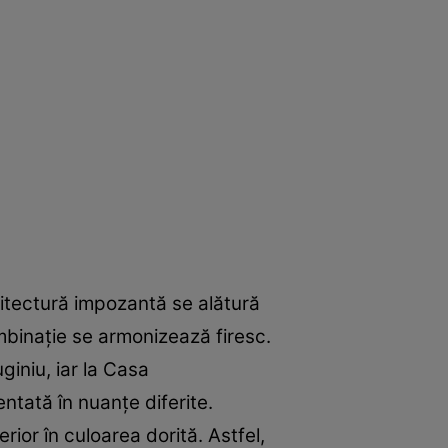
hitectură impozantă se alătură
mbinaţie se armonizează firesc.
giniu, iar la Casa
tată în nuanţe diferite.
ior în culoarea dorită. Astfel,