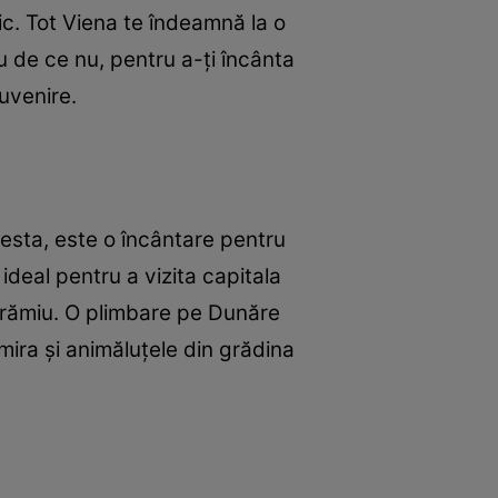
ic. Tot Viena te îndeamnă la o
u de ce nu, pentru a-ţi încânta
uvenire.
esta, este o încântare pentru
deal pentru a vizita capitala
arămiu. O plimbare pe Dunăre
mira şi animăluţele din grădina