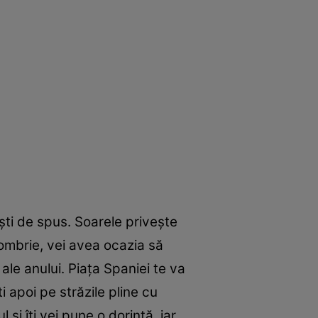
şti de spus. Soarele priveşte
tombrie, vei avea ocazia să
 ale anului. Piaţa Spaniei te va
 apoi pe străzile pline cu
şi îţi vei pune o dorinţă, iar