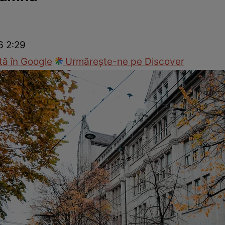
cop
Rețete culinare
Travel
6 2:29
ă în Google
Urmărește-ne pe Discover