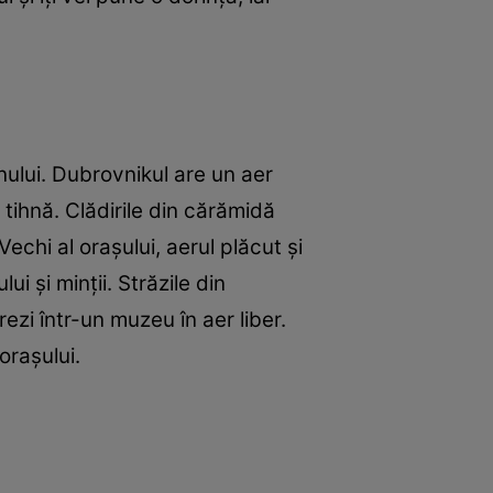
nului. Dubrovnikul are un aer
 tihnă. Clădirile din cărămidă
echi al oraşului, aerul plăcut şi
 şi minţii. Străzile din
ezi într-un muzeu în aer liber.
oraşului.