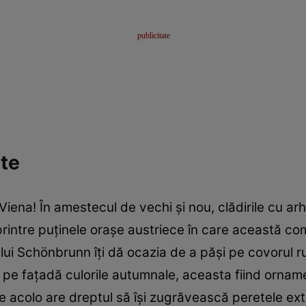
ate
ena! În amestecul de vechi şi nou, clădirile cu ar
printre puţinele oraşe austriece în care această co
lui Schönbrunn îţi dă ocazia de a păşi pe covorul ru
pe faţadă culorile autumnale, aceasta fiind ornamen
 acolo are dreptul să îşi zugrăvească peretele exter