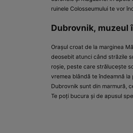
ruinele Colosseumului te vor în
Dubrovnik, muzeul î
Oraşul croat de la marginea Măr
deosebit atunci când străzile su
roşie, peste care străluceşte so
vremea blândă te îndeamnă la pl
Dubrovnik sunt din marmură, cee
Te poţi bucura şi de apusul spe