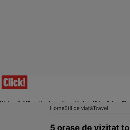
Ultima Oră!
Trending
Actualitate
Vedete
Video
Prime Ti
Home
Stil de viață
Travel
5 oraşe de vizitat 