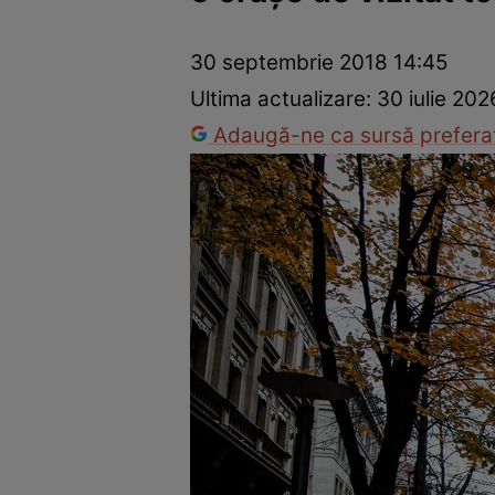
Trucuri de frumusețe
Dragoste și Sex
Evenimente
Horos
30 septembrie 2018 14:45
Ultima actualizare:
30 iulie 202
Adaugă-ne ca sursă preferat