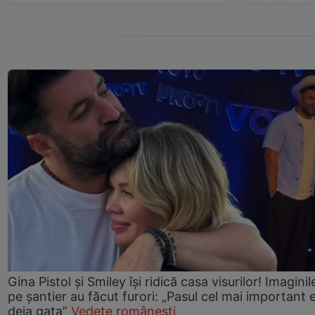
Gina Pistol și Smiley își ridică casa visurilor! Imaginil
pe șantier au făcut furori: „Pasul cel mai important 
deja gata”
Vedete românești