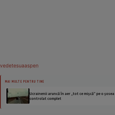
vedete
sua
aspen
MAI MULTE PENTRU TINE
Ucrainenii aruncă în aer „tot ce mișcă” pe o șose
controlat complet