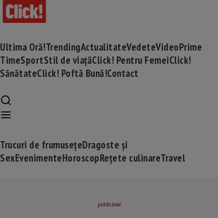
Ultima Oră!
Trending
Actualitate
Vedete
Video
Prime
Time
Sport
Stil de viață
Click! Pentru Femei
Click!
Sănătate
Click! Poftă Bună!
Contact
Trucuri de frumusețe
Dragoste și
Sex
Evenimente
Horoscop
Rețete culinare
Travel