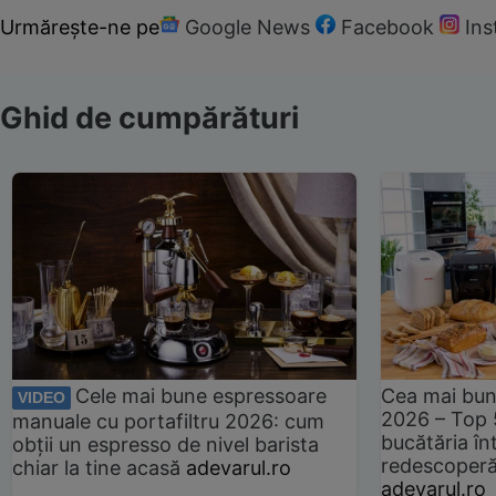
Urmărește-ne pe
Google News
Facebook
In
Ghid de cumpărături
Cele mai bune espressoare
Cea mai bun
VIDEO
2026 – Top 
manuale cu portafiltru 2026: cum
bucătăria înt
obții un espresso de nivel barista
redescoperă 
chiar la tine acasă
adevarul.ro
adevarul.ro