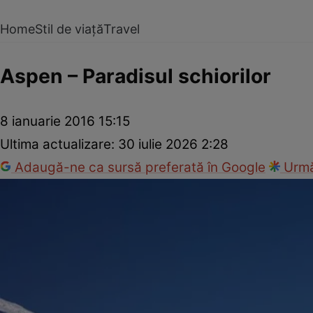
Home
Stil de viață
Travel
Aspen – Paradisul schiorilor
8 ianuarie 2016 15:15
Ultima actualizare:
30 iulie 2026 2:28
Adaugă-ne ca sursă preferată în Google
Urmă