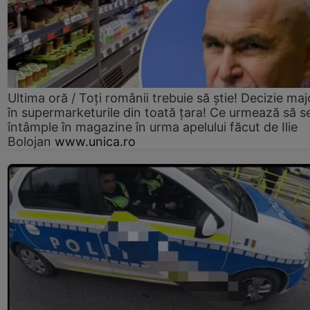
Ultima oră / Toți românii trebuie să știe! Decizie maj
în supermarketurile din toată țara! Ce urmează să s
întâmple în magazine în urma apelului făcut de Ilie
Bolojan
www.unica.ro