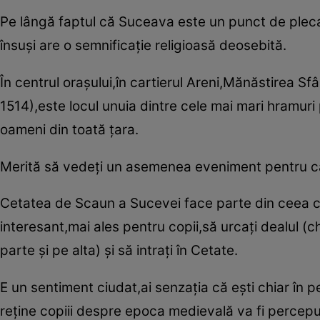
Pe lângă faptul că Suceava este un punct de plecar
însuşi are o semnificaţie religioasă deosebită.
În centrul oraşului,în cartierul Areni,Mănăstirea Sf
1514),este locul unuia dintre cele mai mari hramuri
oameni din toată ţara.
Merită să vedeţi un asemenea eveniment pentru că em
Cetatea de Scaun a Sucevei face parte din ceea c
interesant,mai ales pentru copii,să urcaţi dealul (
parte şi pe alta) şi să intraţi în Cetate.
E un sentiment ciudat,ai senzaţia că eşti chiar în pe
reţine copiii despre epoca medievală va fi perceput