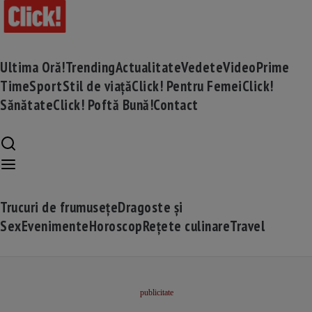
Ultima Oră!
Trending
Actualitate
Vedete
Video
Prime
Time
Sport
Stil de viață
Click! Pentru Femei
Click!
Sănătate
Click! Poftă Bună!
Contact
Trucuri de frumusețe
Dragoste și
Sex
Evenimente
Horoscop
Rețete culinare
Travel