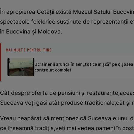
În apropierea Cetăţii există Muzeul Satului Bucovin
spectacole folclorice susţinute de reprezentanţii e
în Bucovina şi Moldova.
MAI MULTE PENTRU TINE
Ucrainenii aruncă în aer „tot ce mișcă” pe o șose
controlat complet
Cât despre oferta de pensiuni şi restaurante,aceast
Suceava veţi găsi atât produse tradiţionale,cât şi 
Vreau neapărat să menţionez că Suceava e unul din
ce înseamnă tradiţia,veţi mai vedea oameni în co