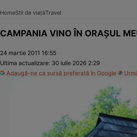
Home
Stil de viață
Travel
CAMPANIA VINO ÎN ORAŞUL MEU:
24 martie 2011 16:55
Ultima actualizare:
30 iulie 2026 2:29
Adaugă-ne ca sursă preferată în Google
Urmă