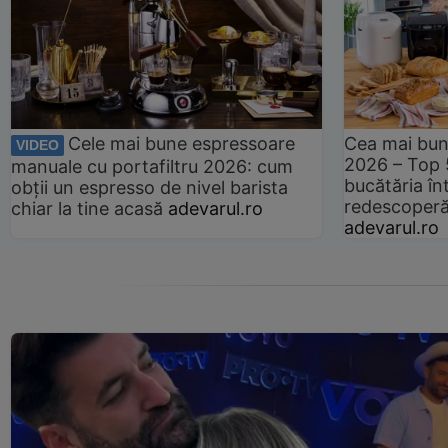
Cele mai bune espressoare
Cea mai bun
VIDEO
2026 – Top 
manuale cu portafiltru 2026: cum
bucătăria înt
obții un espresso de nivel barista
redescoperă 
chiar la tine acasă
adevarul.ro
adevarul.ro