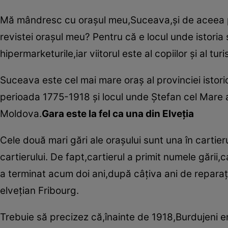
Mă mândresc cu oraşul meu,Suceava,şi de aceea part
revistei oraşul meu? Pentru că e locul unde istoria s
hipermarketurile,iar viitorul este al copiilor şi al t
Suceava este cel mai mare oraş al provinciei istor
perioada 1775-1918 şi locul unde Ştefan cel Mare
Moldova.
Gara este la fel ca una din Elveţia
Cele două mari gări ale oraşului sunt una în cartier
cartierului. De fapt,cartierul a primit numele gări
a terminat acum doi ani,după câţiva ani de reparaţii
elveţian Fribourg.
Trebuie să precizez că,înainte de 1918,Burdujeni e