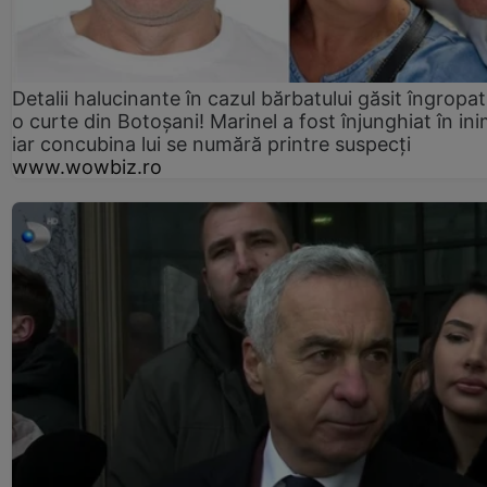
Detalii halucinante în cazul bărbatului găsit îngropat
o curte din Botoșani! Marinel a fost înjunghiat în ini
iar concubina lui se numără printre suspecți
www.wowbiz.ro