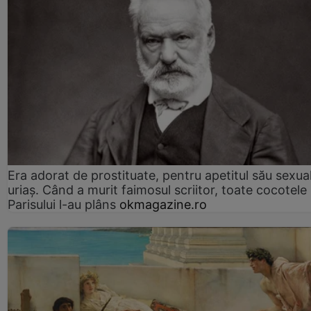
Era adorat de prostituate, pentru apetitul său sexua
uriaș. Când a murit faimosul scriitor, toate cocotele
Parisului l-au plâns
okmagazine.ro