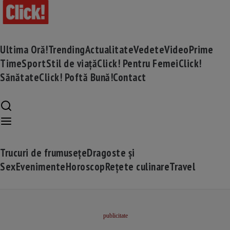
Ultima Oră!
Trending
Actualitate
Vedete
Video
Prime
Time
Sport
Stil de viață
Click! Pentru Femei
Click!
Sănătate
Click! Poftă Bună!
Contact
Trucuri de frumusețe
Dragoste și
Sex
Evenimente
Horoscop
Rețete culinare
Travel