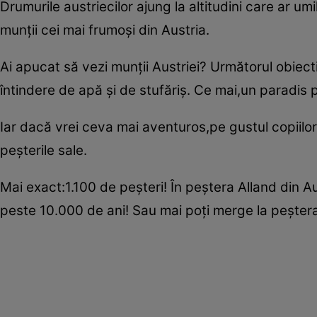
Drumurile austriecilor ajung la altitudini care ar u
munţii cei mai frumoşi din Austria.
Ai apucat să vezi munţii Austriei? Următorul obiect
întindere de apă şi de stufăriş. Ce mai,un paradis p
Iar dacă vrei ceva mai aventuros,pe gustul copiilo
peşterile sale.
Mai exact:1.100 de peşteri! În peştera Alland din A
peste 10.000 de ani! Sau mai poţi merge la peşter