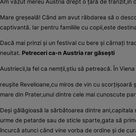
Am văzut mereu Austria drept o ţară de tranzit,în d
Mare greşeală! Când am avut răbdarea să o descop
captivantă. Iar pentru familiile cu copii,este destina
Dacă mai prinzi şi un festival cu bere şi cârnaţi tra
neuitat.
Petreceri ca-n Austria rar găseşti
Austriecii,la fel ca nemţii,ştiu să petreacă. În Viena
reuşite Revelioane,cu miros de vin cu scorţişoară ş
mare din Prater,unul dintre cele mai cunoscute parc
Deşi gălăgioasă la sărbătoarea dintre ani,capitala
urme de petarde sau de sticle sparte,gata să primeas
încurcă atunci când vine vorba de ordine şi de cur