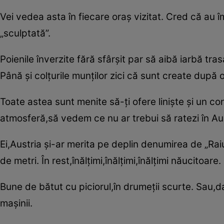
Vei vedea asta în fiecare oraş vizitat. Cred că au 
„sculptată”.
Poienile înverzite fără sfârşit par să aibă iarbă tra
Până şi colţurile munţilor zici că sunt create după 
Toate astea sunt menite să-ţi ofere linişte şi un 
atmosferă,să vedem ce nu ar trebui să ratezi în Aus
Ei,Austria şi-ar merita pe deplin denumirea de „Raiu
de metri. În rest,înălţimi,înălţimi,înălţimi năucitoare.
Bune de bătut cu piciorul,în drumeţii scurte. Sau,d
maşinii.