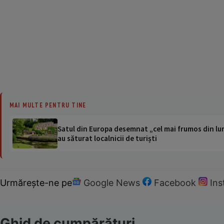
MAI MULTE PENTRU TINE
Satul din Europa desemnat „cel mai frumos din lum
au săturat localnicii de turiști
Urmărește-ne pe
Google News
Facebook
In
Ghid de cumpărături