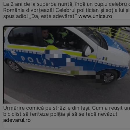
La 2 ani de la superba nuntă, încă un cuplu celebru 
România divorțează! Celebrul politician și soția lui ș
spus adio! „Da, este adevărat”
www.unica.ro
Urmărire comică pe străzile din Iași. Cum a reușit u
biciclist să fenteze poliția și să se facă nevăzut
adevarul.ro