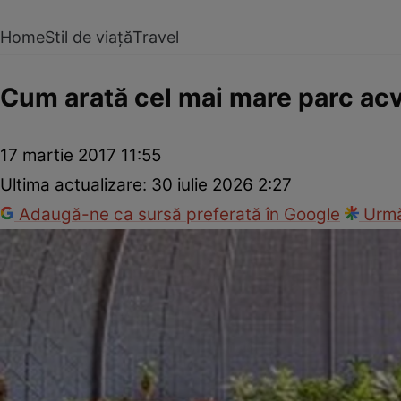
Home
Stil de viață
Travel
Cum arată cel mai mare parc acv
17 martie 2017 11:55
Ultima actualizare:
30 iulie 2026 2:27
Adaugă-ne ca sursă preferată în Google
Urmă