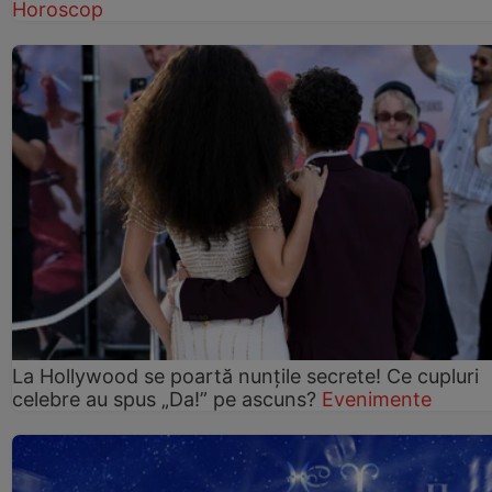
Horoscop
La Hollywood se poartă nunțile secrete! Ce cupluri
celebre au spus „Da!” pe ascuns?
Evenimente