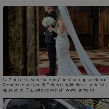
La 2 ani de la superba nuntă, încă un cuplu celebru 
România divorțează! Celebrul politician și soția lui ș
spus adio! „Da, este adevărat”
www.unica.ro