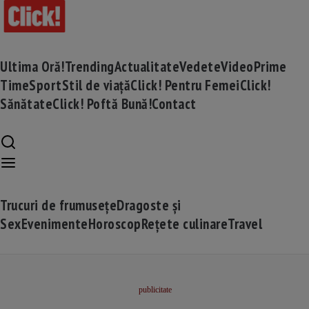
Ultima Oră!
Trending
Actualitate
Vedete
Video
Prime
Time
Sport
Stil de viață
Click! Pentru Femei
Click!
Sănătate
Click! Poftă Bună!
Contact
Trucuri de frumusețe
Dragoste și
Sex
Evenimente
Horoscop
Rețete culinare
Travel