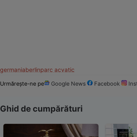
germania
berlin
parc acvatic
Urmărește-ne pe
Google News
Facebook
In
Ghid de cumpărături