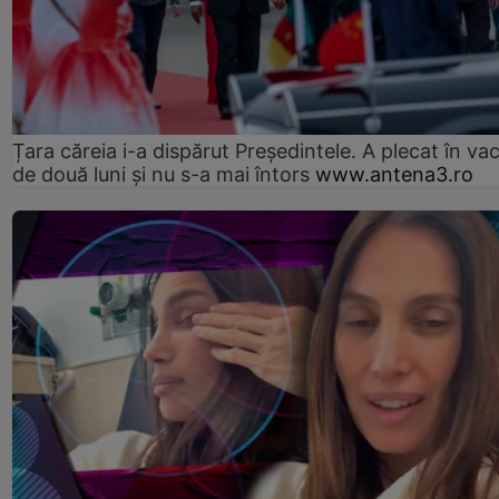
Țara căreia i-a dispărut Președintele. A plecat în va
de două luni și nu s-a mai întors
www.antena3.ro