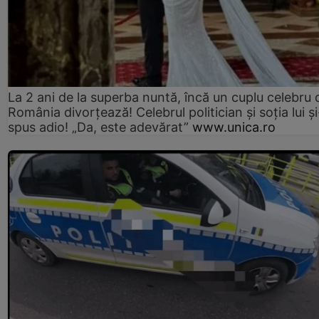
La 2 ani de la superba nuntă, încă un cuplu celebru 
România divorțează! Celebrul politician și soția lui ș
spus adio! „Da, este adevărat”
www.unica.ro