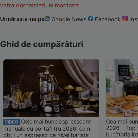
vatra dornei
statiuni montane
Urmărește-ne pe
Google News
Facebook
In
Ghid de cumpărături
Cele mai bune espressoare
Cea mai bun
VIDEO
2026 – Top 
manuale cu portafiltru 2026: cum
bucătăria înt
obții un espresso de nivel barista