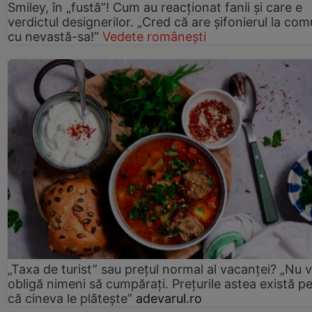
Smiley, în „fustă”! Cum au reacționat fanii și care e
verdictul designerilor. „Cred că are șifonierul la co
cu nevastă-sa!”
Vedete românești
„Taxa de turist” sau prețul normal al vacanței? „Nu 
obligă nimeni să cumpărați. Prețurile astea există p
că cineva le plătește”
adevarul.ro