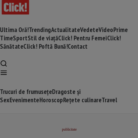
Ultima Oră!
Trending
Actualitate
Vedete
Video
Prime
Time
Sport
Stil de viață
Click! Pentru Femei
Click!
Sănătate
Click! Poftă Bună!
Contact
Trucuri de frumusețe
Dragoste și
Sex
Evenimente
Horoscop
Rețete culinare
Travel