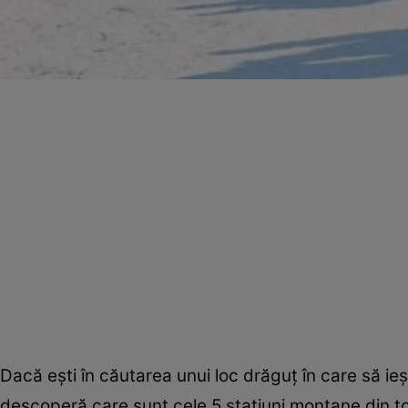
Dacă eşti în căutarea unui loc drăguţ în care să ieş
descoperă care sunt cele 5 staţiuni montane din top