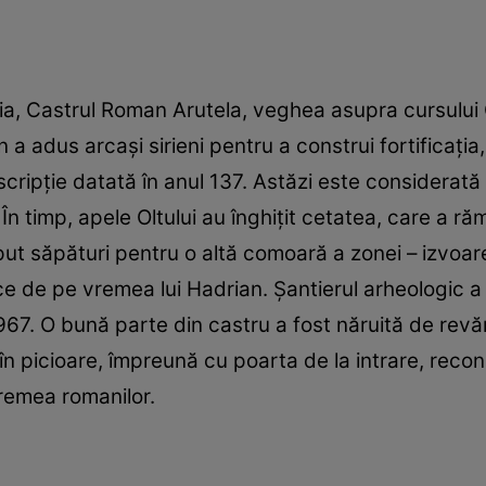
, Castrul Roman Arutela, veghea asupra cursului 
a adus arcaşi sirieni pentru a construi fortificaţia
nscripţie datată în anul 137. Astăzi este considerat
În timp, apele Oltului au înghiţit cetatea, care a ră
put săpături pentru o altă comoară a zonei – izvoar
 de pe vremea lui Hadrian. Şantierul arheologic a fo
1967. O bună parte din castru a fost năruită de revăr
 în picioare, împreună cu poarta de la intrare, recons
vremea romanilor.