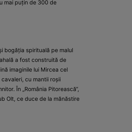
 nu mai puţin de 300 de
i bogăţia spirituală pe malul
nahală a fost construită de
ină imaginile lui Mircea cel
 cavaleri, cu mantii roşii
nitor. În „România Pitorească“,
ub Olt, ce duce de la mănăstire