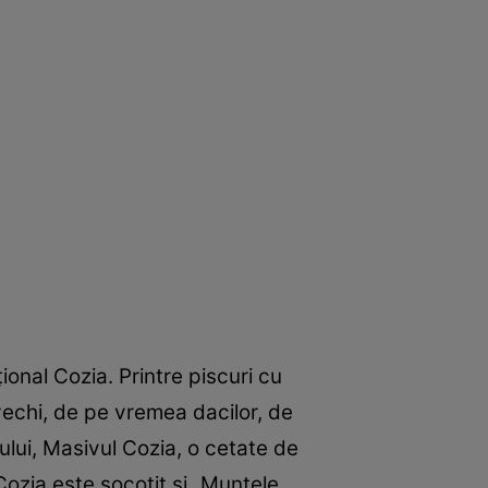
ional Cozia. Printre piscuri cu
 vechi, de pe vremea dacilor, de
cului, Masivul Cozia, o cetate de
Cozia este socotit şi „Muntele