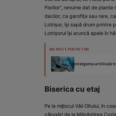
Florilor“, renume dat de plante 
dacilor, ca garofiţa sau rare, ca
Lotrişor, îşi sapă drum printre 
Lotrişorul îşi aruncă apele în 
MAI MULTE PENTRU TINE
Inteligența artificială
Biserica cu etaj
Pe la mijlocul Văii Oltului, în 
călugări de la Mănăstirea Cozia 