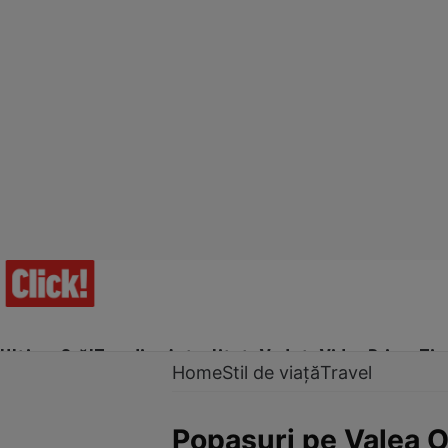
Ultima Oră!
Trending
Actualitate
Vedete
Video
Prime Ti
Home
Stil de viață
Travel
Popasuri pe Valea O