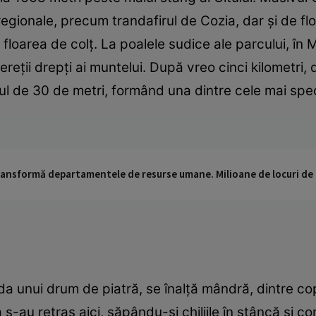
regionale, precum trandafirul de Cozia, dar şi de fl
 floarea de colţ. La poalele sudice ale parcului, în M
pereţii drepţi ai muntelui. După vreo cinci kilometri,
hăul de 30 de metri, formând una dintre cele mai sp
 transformă departamentele de resurse umane. Milioane de locuri de
coada unui drum de piatră, se înalţă mândră, dintre c
s-au retras aici, săpându-şi chiliile în stâncă şi co