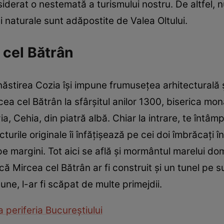
onsiderat o nestemată a turismului nostru. De altfel,
i naturale sunt adăpostite de Valea Oltului.
 cel Bătrân
stirea Cozia îşi impune frumuseţea arhitecturală ş
ircea cel Bătrân la sfârşitul anilor 1300, biserica mo
a, Cehia, din piatră albă. Chiar la intrare, te întâmp
icturile originale îi înfăţişează pe cei doi îmbrăcaţi în
 margini. Tot aici se află şi mormântul marelui dom
 Mircea cel Bătrân ar fi construit şi un tunel pe s
pune, l-ar fi scăpat de multe primejdii.
a periferia Bucureştiului