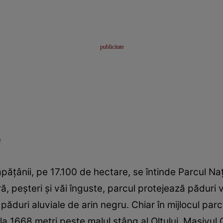
e
Căpăţânii, pe 17.100 de hectare, se întinde Parcul Naţ
tră, peşteri şi văi înguste, parcul protejează păduri
 păduri aluviale de arin negru. Chiar în mijlocul par
la 1668 metri peste malul stâng al Oltului. Masivul 