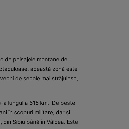
olo de peisajele montane de
ectaculoase, această zonă este
i vechi de secole mai străjuiesc,
de-a lungul a 615 km. De peste
i în scopuri militare, dar şi
, din Sibiu până în Vâlcea. Este