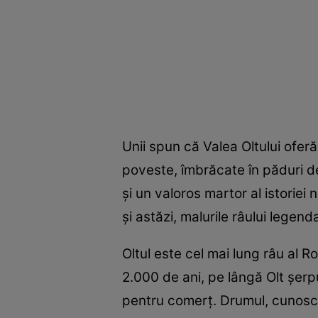
Unii spun că Valea Oltului ofer
poveste, îmbrăcate în păduri d
şi un valoros martor al istoriei 
şi astăzi, malurile râului legenda
Oltul este cel mai lung râu al 
2.000 de ani, pe lângă Olt şerpu
pentru comerţ. Drumul, cunoscut