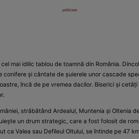
ă cel mai idilic tablou de toamnă din România. Dinc
e conifere şi cântate de şuierele unor cascade sp
noastre, încă de pe vremea dacilor. Biserici şi cetăţ
r.
României, străbătând Ardealul, Muntenia şi Oltenia 
ieşte un drum strategic, care a fost folosit de roman
 ca Valea sau Defileul Oltului, se întinde pe 47 km