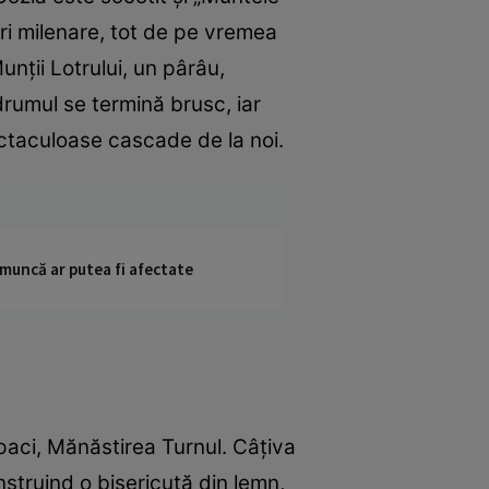
ori milenare, tot de pe vremea
unţii Lotrului, un pârâu,
 drumul se termină brusc, iar
ectaculoase cascade de la noi.
 muncă ar putea fi afectate
opaci, Mănăstirea Turnul. Câţiva
nstruind o bisericuţă din lemn,