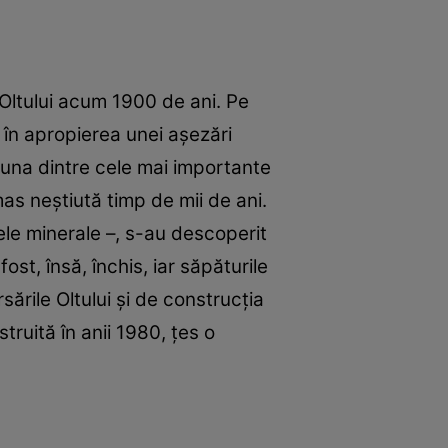
Oltului acum 1900 de ani. Pe
, în apropierea unei aşezări
ă una dintre cele mai importante
mas neştiută timp de mii de ani.
ele minerale –, s-au descoperit
st, însă, închis, iar săpăturile
sările Oltului şi de construcţia
truită în anii 1980, ţes o