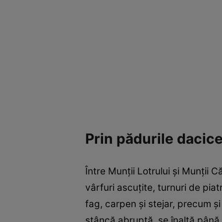
Prin pădurile dacic
Între Munţii Lotrului şi Munţii 
vârfuri ascuţite, turnuri de pia
fag, carpen şi stejar, precum şi
stâncă abruptă, se înalţă până 