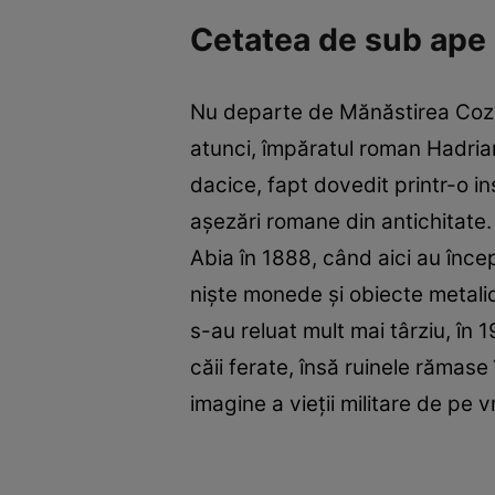
Cetatea de sub ape
Nu departe de Mănăstirea Cozia
atunci, împăratul roman Hadrian 
dacice, fapt dovedit printr-o i
aşezări romane din antichitate. 
Abia în 1888, când aici au înce
nişte monede şi obiecte metalice
s-au reluat mult mai târziu, în 
căii ferate, însă ruinele rămase
imagine a vieţii militare de pe 