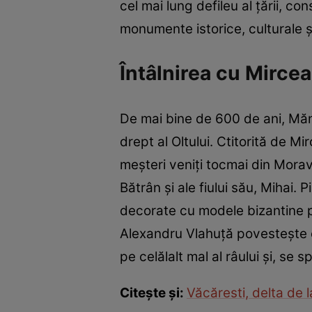
cel mai lung defileu al ţării, c
monumente istorice, culturale ş
Întâlnirea cu Mircea
De mai bine de 600 de ani, Mănă
drept al Oltului. Ctitorită de M
meşteri veniţi tocmai din Moravi
Bătrân şi ale fiului său, Mihai. P
decorate cu modele bizantine pe
Alexandru Vlahuţă povesteşte că
pe celălalt mal al râului şi, se s
Citeşte şi:
Văcăresti, delta de l