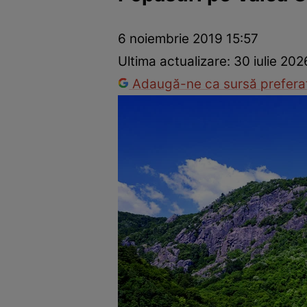
Trucuri de frumusețe
Dragoste și Sex
Evenimente
Horos
6 noiembrie 2019 15:57
Ultima actualizare:
30 iulie 202
Adaugă-ne ca sursă preferat