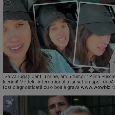
„Să vă rugați pentru mine, am 5 tumori” Alina Pușcău
lacrimi! Modelul internațional a lansat un apel, după
fost diagnosticată cu o boală gravă
www.wowbiz.r