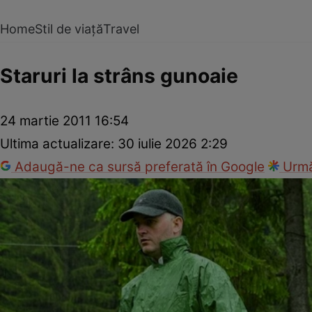
Home
Stil de viață
Travel
Staruri la strâns gunoaie
24 martie 2011 16:54
Ultima actualizare:
30 iulie 2026 2:29
Adaugă-ne ca sursă preferată în Google
Urmă