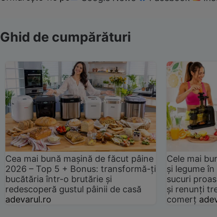
Ghid de cumpărături
Cea mai bună mașină de făcut pâine
Cele mai bu
2026 – Top 5 + Bonus: transformă-ți
și legume în
bucătăria într-o brutărie și
sucuri proas
redescoperă gustul pâinii de casă
și renunți tr
adevarul.ro
comerț
adev