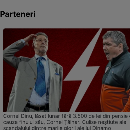
Parteneri
Cornel Dinu, lăsat lunar fără 3.500 de lei din pensie 
cauza finului său, Cornel Țălnar. Culise neștiute ale
scandalului dintre marile glorii ale lui Dinamo