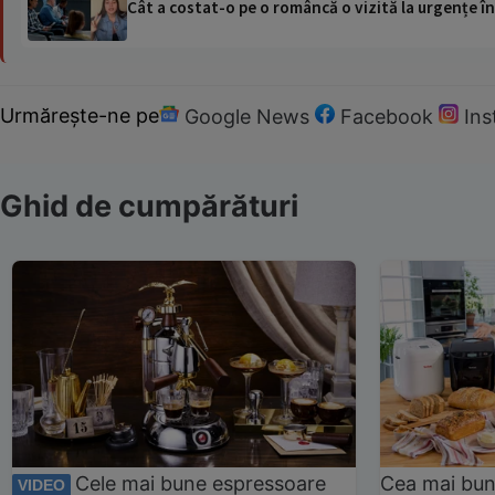
Cât a costat-o pe o româncă o vizită la urgențe în
Urmărește-ne pe
Google News
Facebook
In
Ghid de cumpărături
Cele mai bune espressoare
Cea mai bun
VIDEO