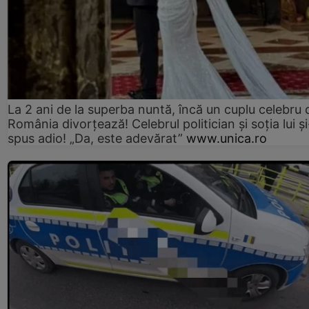
La 2 ani de la superba nuntă, încă un cuplu celebru 
România divorțează! Celebrul politician și soția lui ș
spus adio! „Da, este adevărat”
www.unica.ro