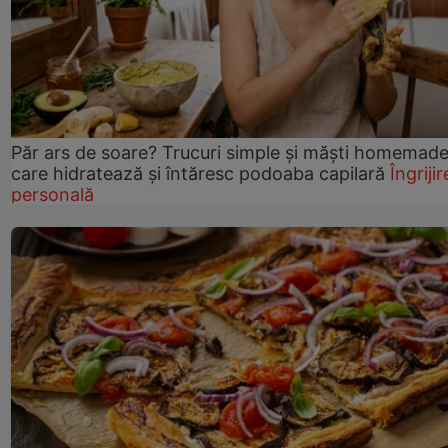
Păr ars de soare? Trucuri simple și măști homemad
care hidratează și întăresc podoaba capilară
Îngrijir
personală