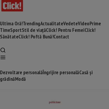
Ultima Oră!
Trending
Actualitate
Vedete
Video
Prime
Time
Sport
Stil de viață
Click! Pentru Femei
Click!
Sănătate
Click! Poftă Bună!
Contact
Dezvoltare personală
Îngrijire personală
Casă și
grădină
Modă