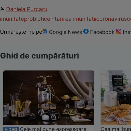
Daniela Purcaru
imunitate
probiotice
intarirea imunitatii
coronavirus
c
Urmărește-ne pe
Google News
Facebook
In
Ghid de cumpărături
Cele mai bune espressoare
Cea mai bun
VIDEO