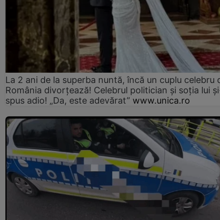
La 2 ani de la superba nuntă, încă un cuplu celebru 
România divorțează! Celebrul politician și soția lui ș
spus adio! „Da, este adevărat”
www.unica.ro