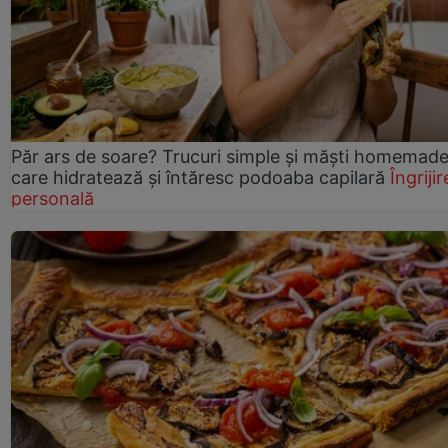
Păr ars de soare? Trucuri simple și măști homemad
care hidratează și întăresc podoaba capilară
Îngrijir
personală