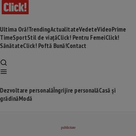
Ultima Oră!
Trending
Actualitate
Vedete
Video
Prime
Time
Sport
Stil de viață
Click! Pentru Femei
Click!
Sănătate
Click! Poftă Bună!
Contact
Dezvoltare personală
Îngrijire personală
Casă și
grădină
Modă