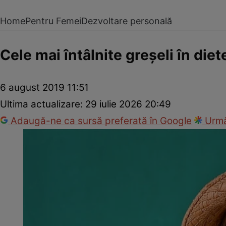
Home
Pentru Femei
Dezvoltare personală
Cele mai întâlnite greşeli în diet
6 august 2019 11:51
Ultima actualizare:
29 iulie 2026 20:49
Adaugă-ne ca sursă preferată în Google
Urmă