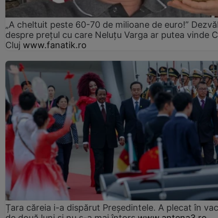
„A cheltuit peste 60-70 de milioane de euro!” Dezvăl
despre prețul cu care Neluțu Varga ar putea vinde 
Cluj
www.fanatik.ro
Țara căreia i-a dispărut Președintele. A plecat în va
de două luni și nu s-a mai întors
www.antena3.ro