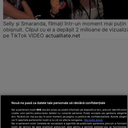
Selly și Smaranda, filmați într-un moment mai puțin
obișnuit. Clipul cu ei a depășit 2 milioane de vizualiz
pe TikTok VIDEO
actualitate.net
Nouă ne pasă ca datele tale personale să rămână confidențiale
Noi și partenerii noștri
606
stocăm și/sau accesăm informații pe dispozitivul dvs., precum identificatorii
cookie unici pentru prelucrarea datelor cu caracter personal. Puteți accepta sau gestiona alegerile
dvs. făcând clic mai jos sau în orice moment, pe pagina cu politica de confidențialitate. Aceste alegeri
vor fi raportate partenerilor noștri și nu vă vor afecta navigarea.
Mai multe detalii
Noi si partenerii nostri (retelele de socializare si agentiile de publicitate partenere, precum si furnizorii
nostri de servicii de date analitice) prelucram date pentru a permite website-ului sa functioneze,