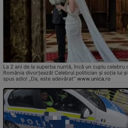
La 2 ani de la superba nuntă, încă un cuplu celebru 
România divorțează! Celebrul politician și soția lui ș
spus adio! „Da, este adevărat”
www.unica.ro