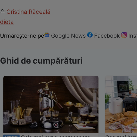
Cristina Răceală
dieta
Urmărește-ne pe
Google News
Facebook
In
Ghid de cumpărături