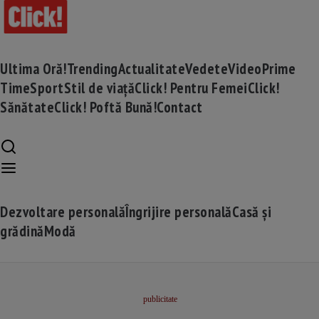
Ultima Oră!
Trending
Actualitate
Vedete
Video
Prime
Time
Sport
Stil de viață
Click! Pentru Femei
Click!
Sănătate
Click! Poftă Bună!
Contact
Dezvoltare personală
Îngrijire personală
Casă și
grădină
Modă