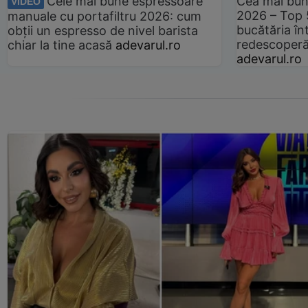
Cele mai bune espressoare
Cea mai bun
VIDEO
2026 – Top 
manuale cu portafiltru 2026: cum
bucătăria înt
obții un espresso de nivel barista
redescoperă 
chiar la tine acasă
adevarul.ro
adevarul.ro