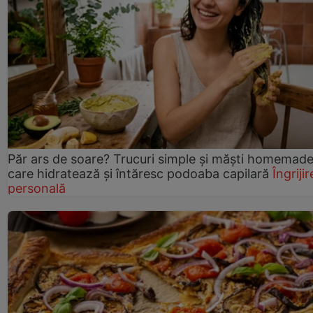
Păr ars de soare? Trucuri simple și măști homemad
care hidratează și întăresc podoaba capilară
Îngrijir
personală