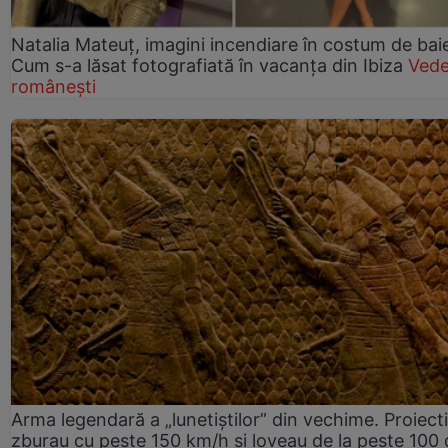
Natalia Mateuț, imagini incendiare în costum de bai
Cum s-a lăsat fotografiată în vacanța din Ibiza
Vede
românești
Arma legendară a „lunetiștilor” din vechime. Proiecti
zburau cu peste 150 km/h și loveau de la peste 100 