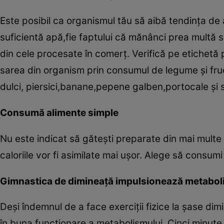
Este posibil ca organismul tău să aibă tendinţa de 
suficientă apă,fie faptului că mănânci prea multă s
din cele procesate în comerţ. Verifică pe etichetă p
sarea din organism prin consumul de legume şi fru
dulci, piersici,banane,pepene galben,portocale şi
Consumă alimente simple
Nu este indicat să găteşti preparate din mai multe
caloriile vor fi asimilate mai uşor. Alege să consu
Gimnastica de dimineaţă impulsionează metabol
Deşi îndemnul de a face exerciţii fizice la şase dim
în buna funcţionare a metabolismului. Cinci minute