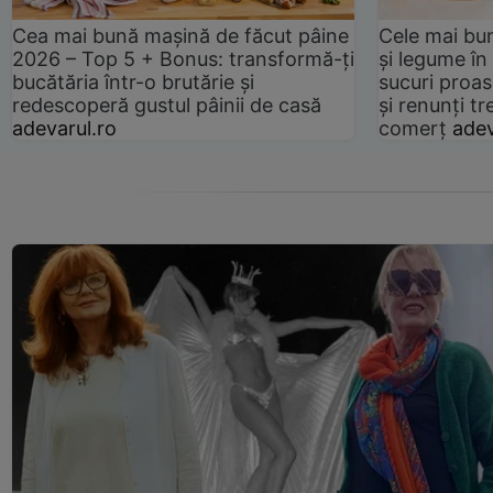
Cea mai bună mașină de făcut pâine
Cele mai bu
2026 – Top 5 + Bonus: transformă-ți
și legume în
bucătăria într-o brutărie și
sucuri proas
redescoperă gustul pâinii de casă
și renunți tr
adevarul.ro
comerț
adev