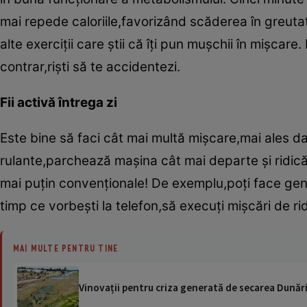
mai repede caloriile,favorizând scăderea în greuta
alte exerciţii care ştii că îţi pun muşchii în mişcare.
contrar,rişti să te accidentezi.
Fii activă întrega zi
Este bine să faci cât mai multă mişcare,mai ales dac
rulante,parchează maşina cât mai departe şi ridică-t
mai puţin convenţionale! De exemplu,poţi face genufl
timp ce vorbeşti la telefon,să execuţi mişcări de ri
MAI MULTE PENTRU TINE
Vinovații pentru criza generată de secarea Dunării