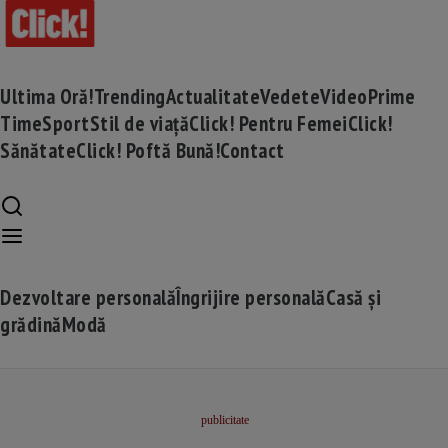
Ultima Oră!
Trending
Actualitate
Vedete
Video
Prime
Time
Sport
Stil de viață
Click! Pentru Femei
Click!
Sănătate
Click! Poftă Bună!
Contact
Dezvoltare personală
Îngrijire personală
Casă și
grădină
Modă