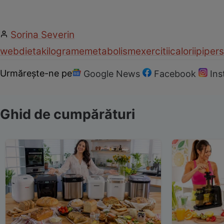
Sorina Severin
web
dieta
kilograme
metabolism
exercitii
calorii
piper
s
Urmărește-ne pe
Google News
Facebook
In
Ghid de cumpărături