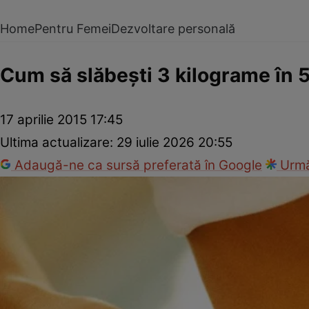
Home
Pentru Femei
Dezvoltare personală
Cum să slăbeşti 3 kilograme în 5
17 aprilie 2015 17:45
Ultima actualizare:
29 iulie 2026 20:55
Adaugă-ne ca sursă preferată în Google
Urmă