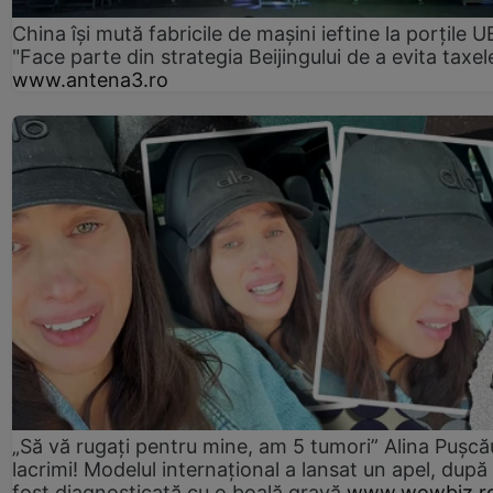
China își mută fabricile de mașini ieftine la porțile U
"Face parte din strategia Beijingului de a evita taxel
www.antena3.ro
„Să vă rugați pentru mine, am 5 tumori” Alina Pușcău
lacrimi! Modelul internațional a lansat un apel, după
fost diagnosticată cu o boală gravă
www.wowbiz.r