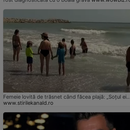
Femeie lovită de trăsnet când făcea plajă: „Soțul ei..
www.stirilekanald.ro