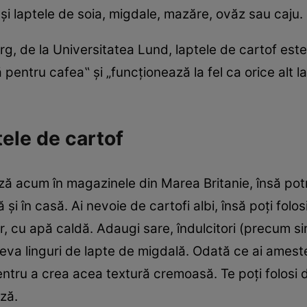
 şi laptele de soia, migdale, mazăre, ovăz sau caju.
, de la Universitatea Lund, laptele de cartof este
entru cafea‟ şi „funcţionează la fel ca orice alt la
ele de cartof
ă acum în magazinele din Marea Britanie, însă potr
i în casă. Ai nevoie de cartofi albi, însă poţi folosi 
er, cu apă caldă. Adaugi sare, îndulcitori (precum sir
eva linguri de lapte de migdală. Odată ce ai amest
entru a crea acea textură cremoasă. Te poţi folosi d
ză.