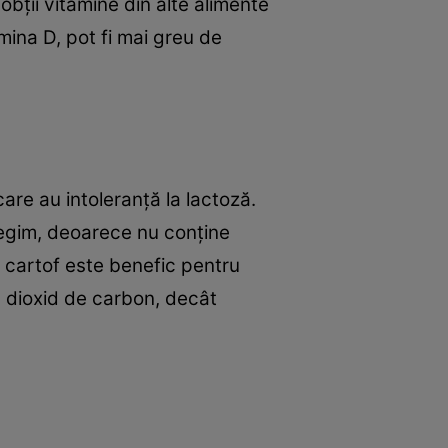
 obţii vitamine din alte alimente
mina D, pot fi mai greu de
are au intoleranţă la lactoză.
regim, deoarece nu conţine
e cartof este benefic pentru
n dioxid de carbon, decât