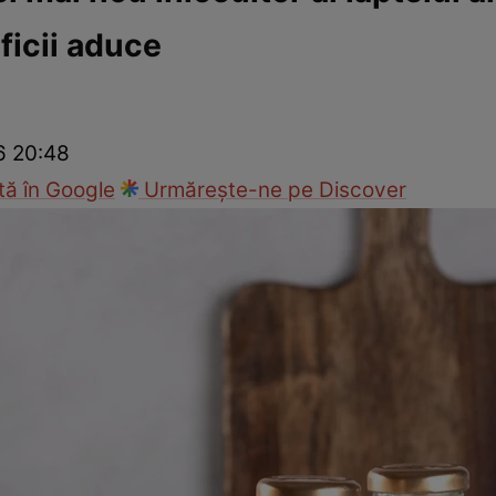
ficii aduce
Modă
26 20:48
ă în Google
Urmărește-ne pe Discover