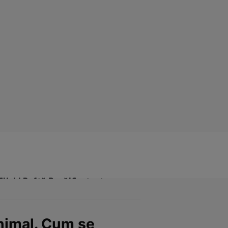
Click! Poftă Bună!
Contact
animal. Cum se