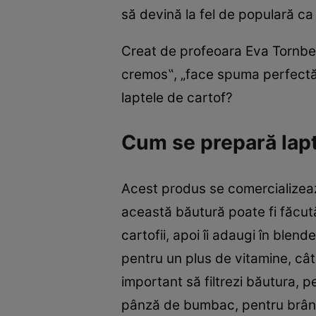
să devină la fel de populară ca
Creat de profeoara Eva Tornberg
cremos‟, „face spuma perfectă p
laptele de cartof?
Cum se prepară lapt
Acest produs se comercializeaz
această băutură poate fi făcută ş
cartofii, apoi îi adaugi în blend
pentru un plus de vitamine, cât
important să filtrezi băutura, p
pânză de bumbac, pentru brân