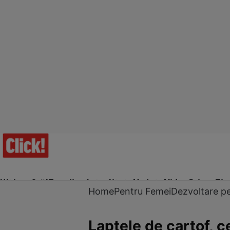
Ultima Oră!
Trending
Actualitate
Vedete
Video
Prime Ti
Home
Pentru Femei
Dezvoltare p
Laptele de cartof, c