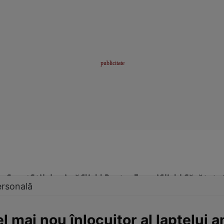
me
Sport
Stil de viață
Click! Pentru Femei
Click! Sănătate
ersonală
el mai nou înlocuitor al laptelui 