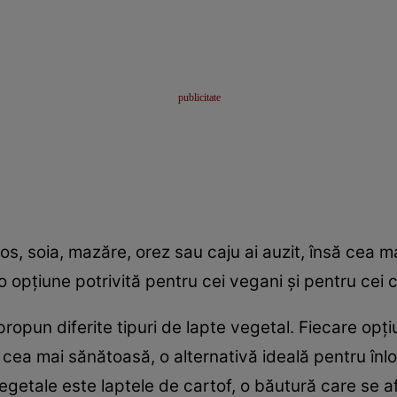
s, soia, mazăre, orez sau caju ai auzit, însă cea m
o opţiune potrivită pentru cei vegani şi pentru cei c
propun diferite tipuri de lapte vegetal. Fiecare opţ
ea mai sănătoasă, o alternativă ideală pentru înloc
egetale este laptele de cartof, o băutură care se a