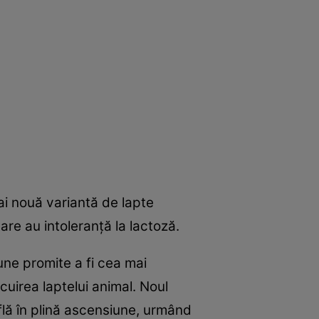
ai nouă variantă de lapte
are au intoleranţă la lactoză.
iune promite a fi cea mai
uirea laptelui animal. Noul
flă în plină ascensiune, urmând