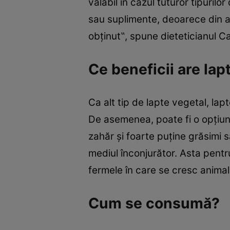
valabil în cazul tuturor tipurilo
sau suplimente, deoarece din as
obţinut‟, spune dieteticianul C
Ce beneficii are lap
Ca alt tip de lapte vegetal, la
De asemenea, poate fi o opţiun
zahăr şi foarte puţine grăsimi 
mediul înconjurător. Asta pentr
fermele în care se cresc animal
Cum se consumă?