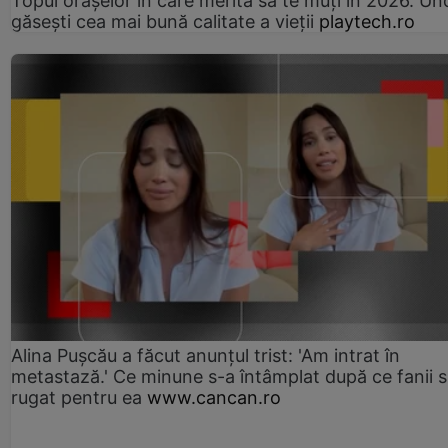
Topul orașelor în care merită să te muți în 2026. Un
găsești cea mai bună calitate a vieții
playtech.ro
Alina Pușcău a făcut anunțul trist: 'Am intrat în
metastază.' Ce minune s-a întâmplat după ce fanii 
rugat pentru ea
www.cancan.ro