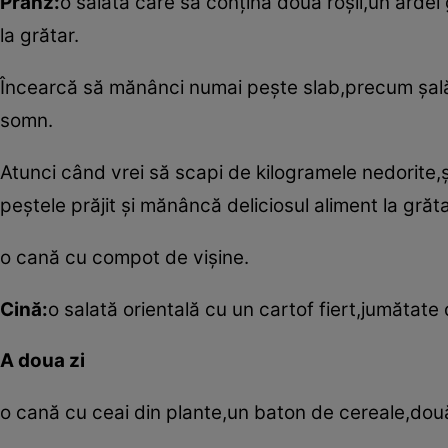
Prânz:
o salată care să conţină ­două roşii,un arde
la grătar.
Încearcă să mănânci numai peşte slab,precum şală
somn.
Atunci când vrei să scapi de kilogramele nedorite,
peştele prăjit şi mănâncă deliciosul aliment la grăta
o cană cu compot de vişine.
Cină:
o salată orientală cu un cartof fiert,jumătate
A doua zi
o cană cu ceai din plante,un baton de cereale,două