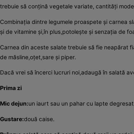
trebuie să conţină vegetale variate, cantităţi moder
Combinaţia dintre legumele proaspete şi carnea sl
şi de vitamine şi,în plus,potoleşte şi senzaţia de f
Carnea din aceste salate trebuie să fie neapărat fi
de măsline,oţet,sare şi piper.
Dacă vrei să încerci lucruri noi,adaugă în salată 
Prima zi
Mic dejun:
un iaurt sau un pahar cu lapte degresat c
Gustare:
două caise.