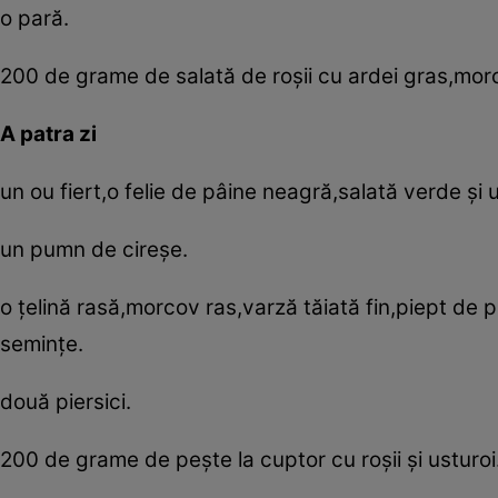
o pară.
200 de grame de salată de roşii cu ardei gras,morc
A patra zi
un ou fiert,o felie de pâine neagră,salată verde ş
un pumn de cireşe.
o ţelină rasă,morcov ras,varză tăiată fin,piept de pu
seminţe.
două piersici.
200 de grame de peşte la cuptor cu roşii şi usturoi