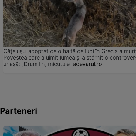
Cățelușul adoptat de o haită de lupi în Grecia a muri
Povestea care a uimit lumea și a stârnit o controver
uriașă: „Drum lin, micuțule”
adevarul.ro
Parteneri