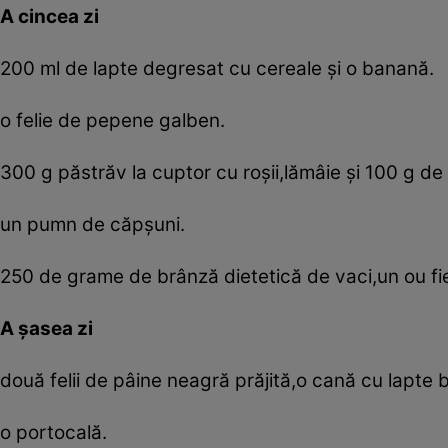
A cincea zi
200 ml de lapte degresat cu cereale şi o banană.
o felie de pepene galben.
300 g păstrăv la cuptor cu roşii,lămâie şi 100 g de
un pumn de căpşuni.
250 de grame de brânză dietetică de vaci,un ou fier
A şasea zi
două felii de pâine neagră prăjită,o cană cu lapte b
o portocală.