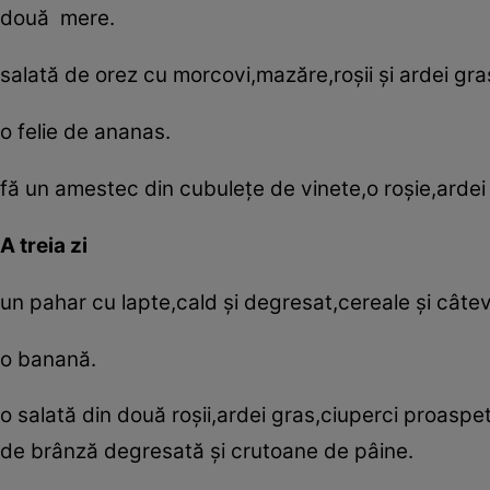
două mere.
salată de orez cu morcovi,mazăre,roşii şi ardei gra
o felie de ananas.
fă un amestec din cubuleţe de vinete,o roşie,ardei g
A treia zi
un pahar cu lapte,cald şi degresat,cereale şi câte
o banană.
o salată din ­două roşii,­ardei gras,ciuperci proas
de brânză degresată şi crutoane de pâine.