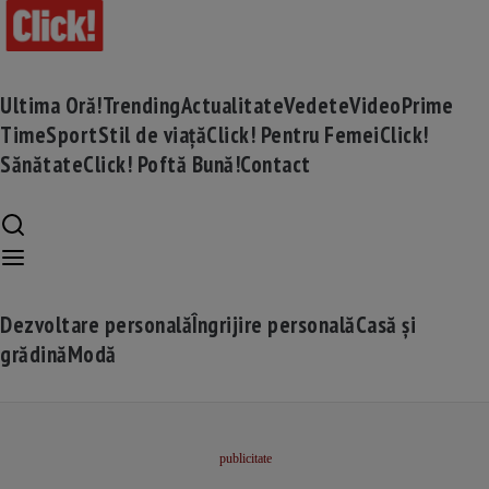
Ultima Oră!
Trending
Actualitate
Vedete
Video
Prime
Time
Sport
Stil de viață
Click! Pentru Femei
Click!
Sănătate
Click! Poftă Bună!
Contact
Dezvoltare personală
Îngrijire personală
Casă și
grădină
Modă