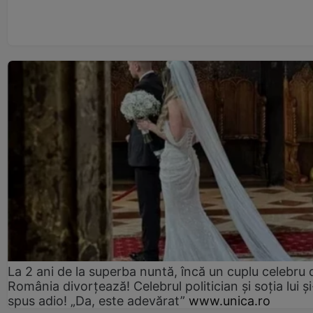
La 2 ani de la superba nuntă, încă un cuplu celebru 
România divorțează! Celebrul politician și soția lui ș
spus adio! „Da, este adevărat”
www.unica.ro