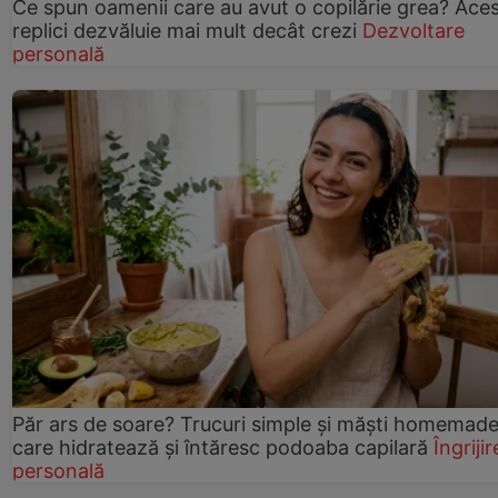
Ce spun oamenii care au avut o copilărie grea? Ace
replici dezvăluie mai mult decât crezi
Dezvoltare
personală
Păr ars de soare? Trucuri simple și măști homemad
care hidratează și întăresc podoaba capilară
Îngrijir
personală