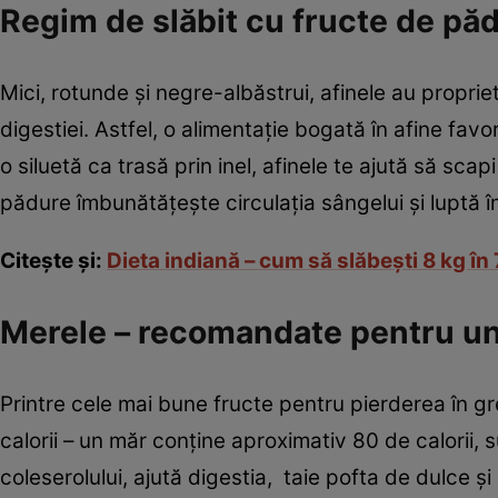
Regim de slăbit cu fructe de pă
Mici, rotunde şi negre-albăstrui, afinele au proprie
digestiei. Astfel, o alimentaţie bogată în afine fav
o siluetă ca trasă prin inel, afinele te ajută să sca
pădure îmbunătăţeşte circulaţia sângelui şi luptă îm
Citeşte şi:
Dieta indiană – cum să slăbeşti 8 kg în 
Merele – recomandate pentru un 
Printre cele mai bune fructe pentru pierderea în 
calorii – un măr conţine aproximativ 80 de calorii, 
coleserolului, ajută digestia, taie pofta de dulce 