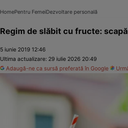
Home
Pentru Femei
Dezvoltare personală
Regim de slăbit cu fructe: scapă 
5 iunie 2019 12:46
Ultima actualizare:
29 iulie 2026 20:49
Adaugă-ne ca sursă preferată în Google
Urmă