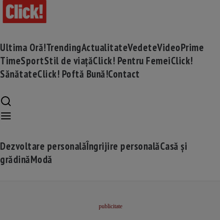
Ultima Oră!
Trending
Actualitate
Vedete
Video
Prime
Time
Sport
Stil de viață
Click! Pentru Femei
Click!
Sănătate
Click! Poftă Bună!
Contact
Dezvoltare personală
Îngrijire personală
Casă și
grădină
Modă