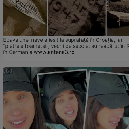
Epava unei nave a ieșit la suprafață în Croația, iar
"pietrele foametei", vechi de secole, au reapărut în R
în Germania
www.antena3.ro