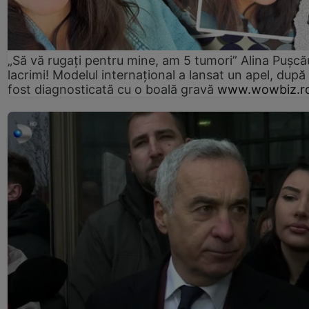
„Să vă rugați pentru mine, am 5 tumori” Alina Pușcău
lacrimi! Modelul internațional a lansat un apel, după
fost diagnosticată cu o boală gravă
www.wowbiz.r