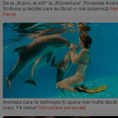
De la „Bravo, ai stil!” la „ROventura”. Povestea Andr
Străvoiu și lecțiile care au făcut-o mai puternică
Pen
Femei
Animalul care te definește îți spune mai multe decât
crezi. Fă testul!
Dezvoltare personală