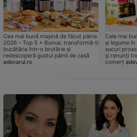
Cea mai bună mașină de făcut pâine
Cele mai bu
2026 – Top 5 + Bonus: transformă-ți
și legume în
bucătăria într-o brutărie și
sucuri proas
redescoperă gustul pâinii de casă
și renunți tr
adevarul.ro
comerț
adev