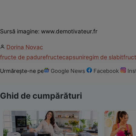
Sursă imagine: www.demotivateur.fr
Dorina Novac
fructe de padure
fructe
capsuni
regim de slabit
fruc
Urmărește-ne pe
Google News
Facebook
In
Ghid de cumpărături