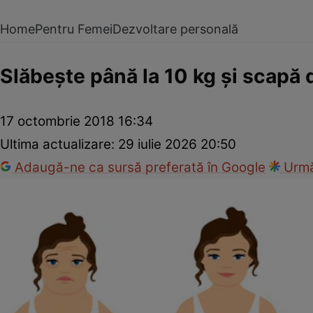
Home
Pentru Femei
Dezvoltare personală
Slăbeşte până la 10 kg şi scapă 
17 octombrie 2018 16:34
Ultima actualizare:
29 iulie 2026 20:50
Adaugă-ne ca sursă preferată în Google
Urmă