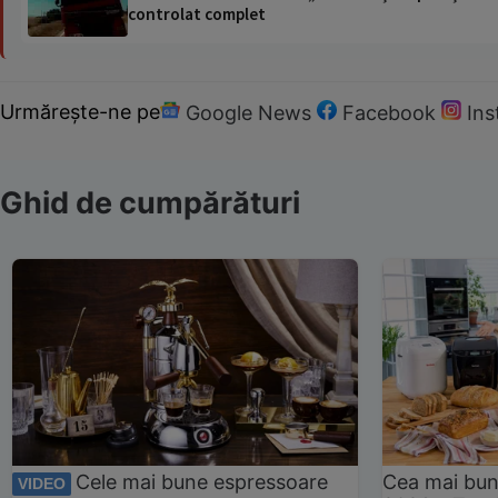
controlat complet
Urmărește-ne pe
Google News
Facebook
In
Ghid de cumpărături
Cele mai bune espressoare
Cea mai bun
VIDEO