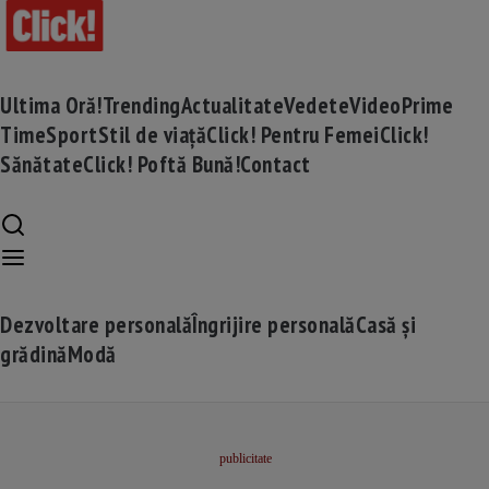
Ultima Oră!
Trending
Actualitate
Vedete
Video
Prime
Time
Sport
Stil de viață
Click! Pentru Femei
Click!
Sănătate
Click! Poftă Bună!
Contact
Dezvoltare personală
Îngrijire personală
Casă și
grădină
Modă