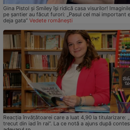
Gina Pistol și Smiley își ridică casa visurilor! Imaginil
pe șantier au făcut furori: „Pasul cel mai important 
deja gata”
Vedete românești
Reacția învățătoarei care a luat 4,90 la titularizare:
trecut din iad în rai”. La ce notă a ajuns după contes
adevarul.ro