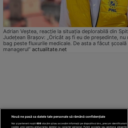
Adrian Veștea, reacție la situația deplorabilă din Spit
Județean Brașov: „Oricât aș fi eu de președinte, nu
bag peste fluxurile medicale. De asta a făcut școală
managerul”
actualitate.net
Nouă ne pasă ca datele tale personale să rămână confidențiale
Noi și partenerii noștri
606
stocăm și/sau accesăm informații pe dispozitivul dvs., precum identificatorii
cookie unici pentru prelucrarea datelor cu caracter personal. Puteți accepta sau gestiona alegerile