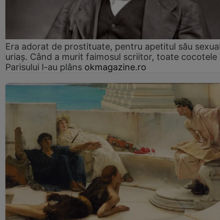
Era adorat de prostituate, pentru apetitul său sexua
uriaș. Când a murit faimosul scriitor, toate cocotele
Parisului l-au plâns
okmagazine.ro