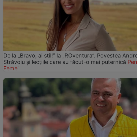
De la „Bravo, ai stil!” la „ROventura”. Povestea Andr
Străvoiu și lecțiile care au făcut-o mai puternică
Pen
Femei