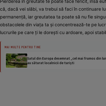
Pierderea în greutate te poate face fericit, însă eu
că, dacă vei slăbi, va trebui să faci în continuare lu
permanenţă, iar greutatea ta poate să nu fie singurul
obstacolele din viaţa ta şi concentrează-te pe luc
lucrurile pe care ţi le doreşti cu ardoare, apoi stab
MAI MULTE PENTRU TINE
Satul din Europa desemnat „cel mai frumos din lum
au săturat localnicii de turiști