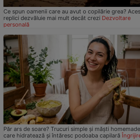
Ce spun oamenii care au avut o copilărie grea? Ace
replici dezvăluie mai mult decât crezi
Dezvoltare
personală
Păr ars de soare? Trucuri simple și măști homemad
care hidratează și întăresc podoaba capilară
Îngrijir