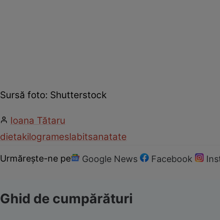
Sursă foto: Shutterstock
Ioana Tătaru
dieta
kilograme
slabit
sanatate
Urmărește-ne pe
Google News
Facebook
In
Ghid de cumpărături