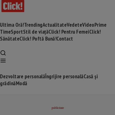
Ultima Oră!
Trending
Actualitate
Vedete
Video
Prime
Time
Sport
Stil de viață
Click! Pentru Femei
Click!
Sănătate
Click! Poftă Bună!
Contact
Dezvoltare personală
Îngrijire personală
Casă și
grădină
Modă