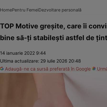
Home
Pentru Femei
Dezvoltare personală
TOP Motive greşite, care îi conv
bine să-ţi stabileşti astfel de ţin
14 ianuarie 2022 9:44
Ultima actualizare:
29 iulie 2026 20:48
Adaugă-ne ca sursă preferată în Google
Urmă