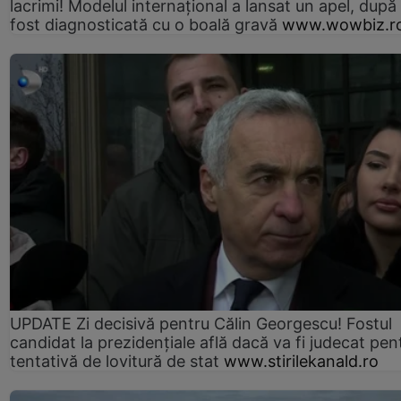
lacrimi! Modelul internațional a lansat un apel, după
fost diagnosticată cu o boală gravă
www.wowbiz.r
UPDATE Zi decisivă pentru Călin Georgescu! Fostul
candidat la prezidențiale află dacă va fi judecat pen
tentativă de lovitură de stat
www.stirilekanald.ro