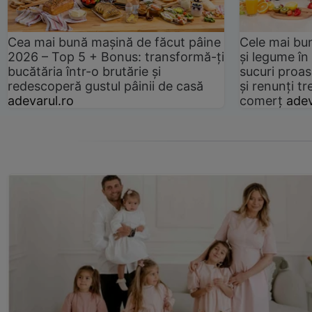
Cea mai bună mașină de făcut pâine
Cele mai bu
2026 – Top 5 + Bonus: transformă-ți
și legume în
bucătăria într-o brutărie și
sucuri proas
redescoperă gustul pâinii de casă
și renunți tr
adevarul.ro
comerț
adev