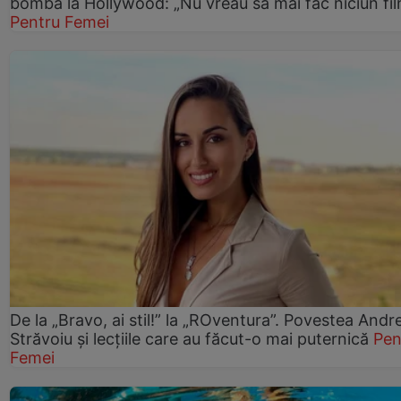
bomba la Hollywood: „Nu vreau să mai fac niciun fil
Pentru Femei
De la „Bravo, ai stil!” la „ROventura”. Povestea Andr
Străvoiu și lecțiile care au făcut-o mai puternică
Pen
Femei