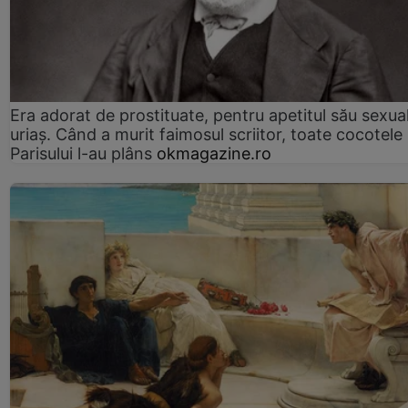
Era adorat de prostituate, pentru apetitul său sexua
uriaș. Când a murit faimosul scriitor, toate cocotele
Parisului l-au plâns
okmagazine.ro