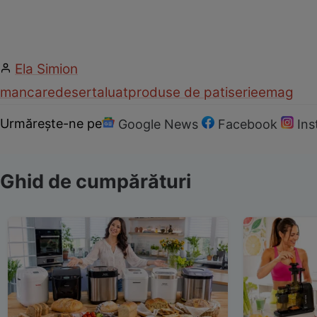
Ela Simion
mancare
desert
aluat
produse de patiserie
emag
Urmărește-ne pe
Google News
Facebook
In
Ghid de cumpărături