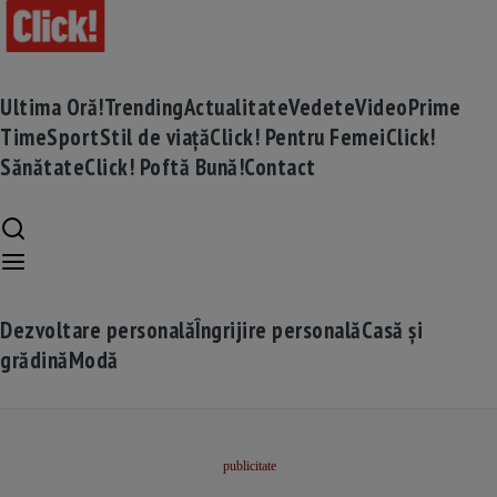
Ultima Oră!
Trending
Actualitate
Vedete
Video
Prime
Time
Sport
Stil de viață
Click! Pentru Femei
Click!
Sănătate
Click! Poftă Bună!
Contact
Dezvoltare personală
Îngrijire personală
Casă și
grădină
Modă