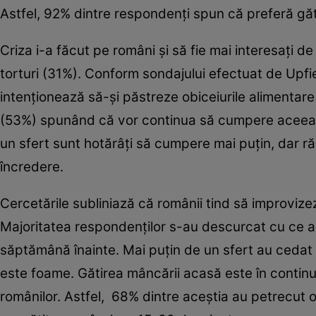
Astfel, 92% dintre respondenţi spun că preferă gă
Criza i-a făcut pe români şi să fie mai interesaţi d
torturi (31%). Conform sondajului efectuat de Upfiel
intenţionează să-şi păstreze obiceiurile alimentare
(53%) spunând că vor continua să cumpere aceeaşi
un sfert sunt hotărâţi să cumpere mai puţin, dar ră
încredere.
Cercetările subliniază că românii tind să improvize
Majoritatea respondenţilor s-au descurcat cu ce au
săptămână înainte. Mai puţin de un sfert au cedat
este foame. Gătirea mâncării acasă este în continu
românilor. Astfel, 68% dintre aceştia au petrecut o