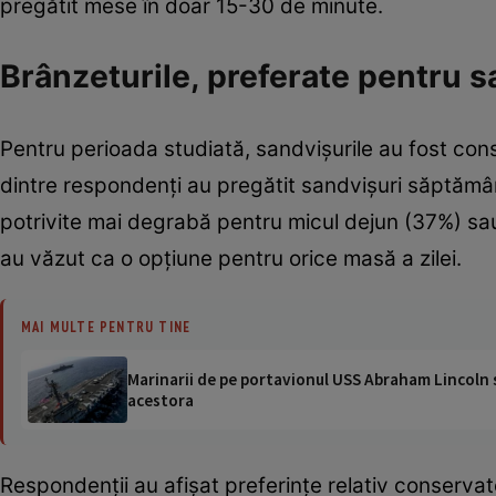
pregătit mese în doar 15-30 de minute.
Brânzeturile, preferate pentru 
Pentru perioada studiată, sandvişurile au fost co
dintre respondenţi au pregătit sandvişuri săptămân
potrivite mai degrabă pentru micul dejun (37%) sau 
au văzut ca o opţiune pentru orice masă a zilei.
MAI MULTE PENTRU TINE
Marinarii de pe portavionul USS Abraham Lincoln su
acestora
Respondenţii au afişat preferinţe relativ conservato