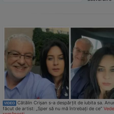
Cătălin Crișan s-a despărțit de iubita sa. Anu
VIDEO
făcut de artist: „Sper să nu mă întrebați de ce”
Vede
românești