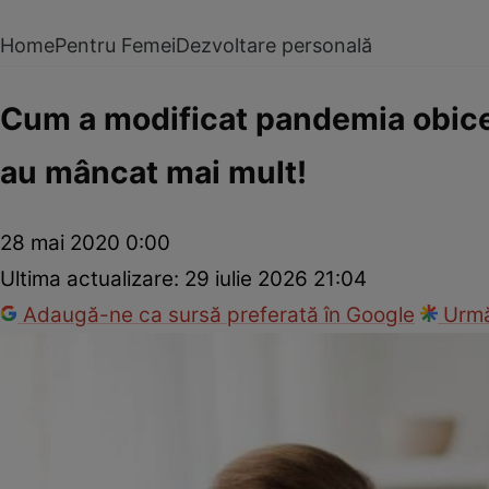
Home
Pentru Femei
Dezvoltare personală
Cum a modificat pandemia obiceiu
au mâncat mai mult!
28 mai 2020 0:00
Ultima actualizare:
29 iulie 2026 21:04
Adaugă-ne ca sursă preferată în Google
Urmă