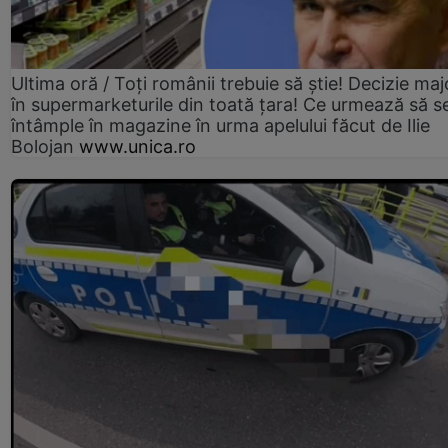
Ultima oră / Toți românii trebuie să știe! Decizie maj
în supermarketurile din toată țara! Ce urmează să s
întâmple în magazine în urma apelului făcut de Ilie
Bolojan
www.unica.ro