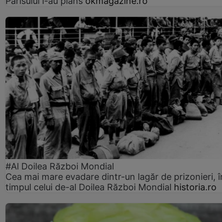
Parisului l-au plâns
okmagazine.ro
#Al Doilea Război Mondial
Cea mai mare evadare dintr-un lagăr de prizonieri, î
timpul celui de-al Doilea Război Mondial
historia.ro