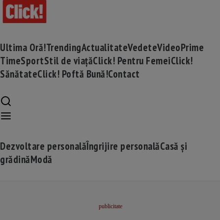
Ultima Oră!
Trending
Actualitate
Vedete
Video
Prime
Time
Sport
Stil de viață
Click! Pentru Femei
Click!
Sănătate
Click! Poftă Bună!
Contact
Dezvoltare personală
Îngrijire personală
Casă și
grădină
Modă