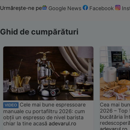
Urmărește-ne pe
Google News
Facebook
In
Ghid de cumpărături
Cele mai bune espressoare
Cea mai bun
VIDEO
2026 – Top 
manuale cu portafiltru 2026: cum
bucătăria înt
obții un espresso de nivel barista
redescoperă 
chiar la tine acasă
adevarul.ro
adevarul.ro