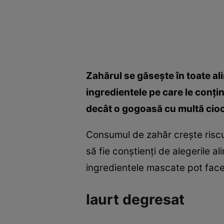
Zahărul se găseşte în toate al
ingredientele pe care le conţi
decât o gogoasă cu multă cioc
Consumul de zahăr creşte riscul
să fie conştienţi de alegerile a
ingredientele mascate pot face 
Iaurt degresat