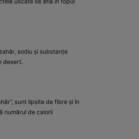
tele uscate se află în topul
zahăr, sodiu şi substanţe
n desert.
r”, sunt lipsite de fibre şi în
 numărul de calorii