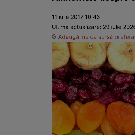
Dezvoltare personală
Îngrijire personală
Casă și grădină
11 iulie 2017 10:46
Ultima actualizare:
29 iulie 20
Adaugă-ne ca sursă preferat