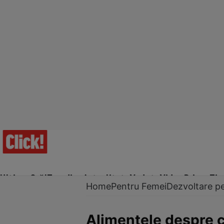
Ultima Oră!
Trending
Actualitate
Vedete
Video
Prime Ti
Home
Pentru Femei
Dezvoltare p
Alimentele despre c