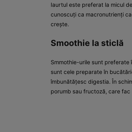
Iaurtul este preferat la micul d
cunoscuţi ca macronutrienţi car
creşte.
Smoothie la sticlă
Smmothie-urile sunt preferate în
sunt cele preparate în bucătări
îmbunătăţesc digestia. În schim
porumb sau fructoză, care fac m