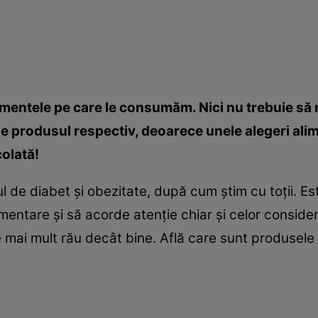
imentele pe care le consumăm. Nici nu trebuie să 
ne produsul respectiv, deoarece unele alegeri ali
olată!
 de diabet şi obezitate, după cum ştim cu toţii. E
limentare şi să acorde atenţie chiar şi celor consid
mai mult rău decât bine. Află care sunt produsele 