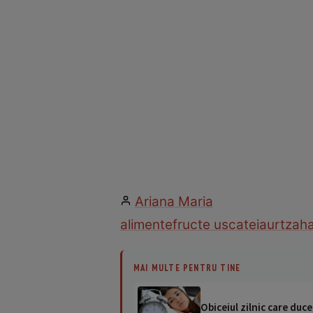
Ariana Maria
alimente
fructe uscate
iaurt
zaha
MAI MULTE PENTRU TINE
Obiceiul zilnic care duce