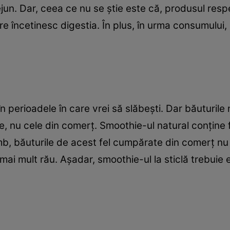
ejun. Dar, ceea ce nu se ştie este că, produsul resp
e încetinesc digestia. În plus, în urma consumului,
 perioadele în care vrei să slăbeşti. Dar băuturile 
e, nu cele din comerţ. Smoothie-ul natural conţine f
b, băuturile de acest fel cumpărate din comerţ nu c
ai mult rău. Aşadar, smoothie-ul la sticlă trebuie e