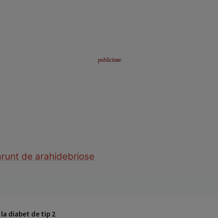
r
unt de arahide
briose
 la diabet de tip 2