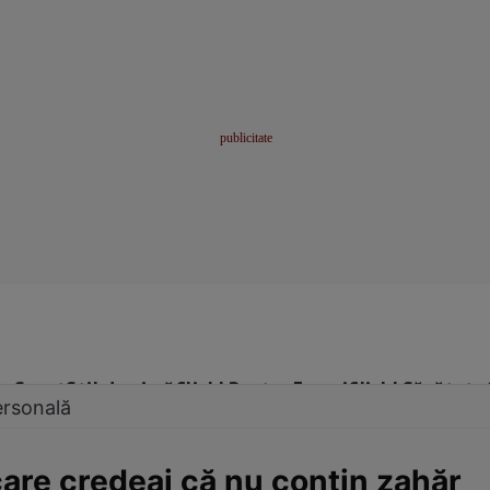
me
Sport
Stil de viață
Click! Pentru Femei
Click! Sănătate
ersonală
are credeai că nu conţin zahăr