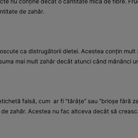
cte nu conţine decât o cantitate mică de fibre. Fruc
ntitate de zahăr.
oscute ca distrugătorii dietei. Acestea conţin mult 
onsuma mai mult zahăr decât atunci când mănânci u
ichetă falsă, cum ar fi ”tărâţe” sau ”brioşe fără zahă
 de zahăr. Acestea nu fac altceva decât să crească