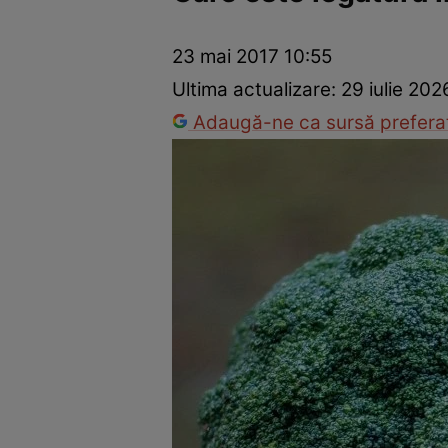
Dezvoltare personală
Îngrijire personală
Casă și grădină
23 mai 2017 10:55
Ultima actualizare:
29 iulie 202
Adaugă-ne ca sursă preferat