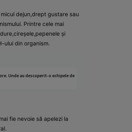
la micul dejun,drept gustare sau
nismului. Printre cele mai
dure,cireşele,pepenele şi
H-ului din organism.
ci ore. Unde au descoperit-o echipele de
ai fie nevoie să apelezi la
al.