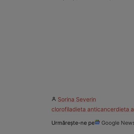
Sorina Severin
clorofila
dieta anticancer
dieta a
Urmărește-ne pe
Google New