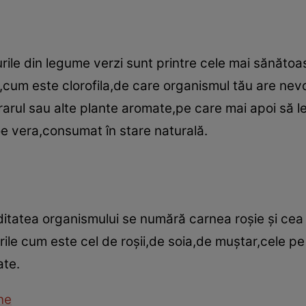
le din legume verzi sunt printre cele mai sănătoas
,cum este clorofila,de care organismul tău are nevoie
arul sau alte plante aromate,pe care mai apoi să le
oe vera,consumat în stare naturală.
iditatea organismului se numără carnea roşie şi ce
osurile cum este cel de roşii,de soia,de muştar,cele 
ate.
ine