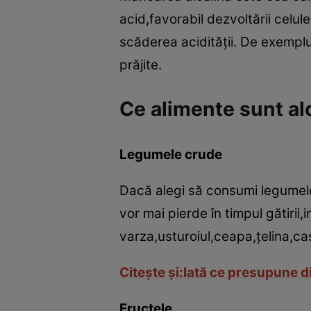
acid,favorabil dezvoltării celu
scăderea acidităţii. De exempl
prăjite.
Ce alimente sunt al
Legumele crude
Dacă alegi să consumi legumele
vor mai pierde în timpul gătirii,
varza,usturoiul,ceapa,ţelina,cas
Citeşte şi:Iată ce presupune di
Fructele