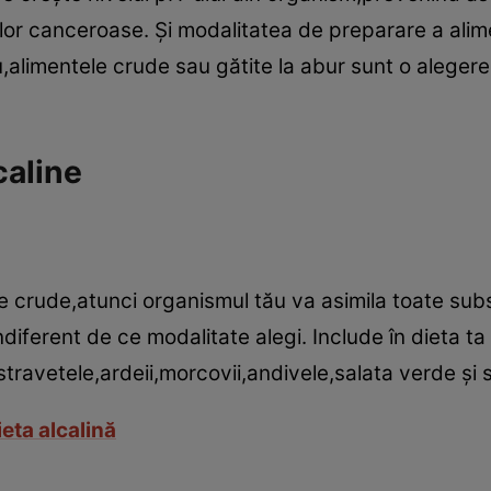
lelor canceroase. Şi modalitatea de preparare a ali
u,alimentele crude sau gătite la abur sunt o aleger
caline
 crude,atunci organismul tău va asimila toate subs
indiferent de ce modalitate alegi. Include în dieta ta
travetele,ardeii,morcovii,andivele,salata verde şi s
eta alcalină