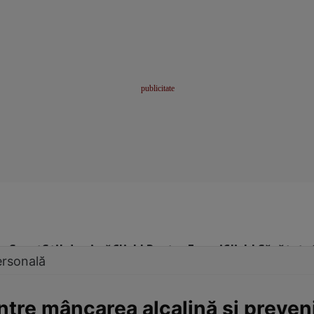
me
Sport
Stil de viață
Click! Pentru Femei
Click! Sănătate
ersonală
între mâncarea alcalină şi preven