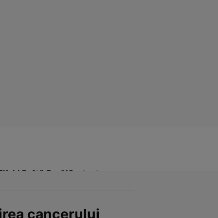
Click! Poftă Bună!
Contact
irea cancerului