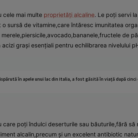
u cele mai multe
proprietăţi alcaline
. Le poţi servi 
nt o sursă de vitamine,care întăresc imunitatea orga
erele,piersicile,avocado,bananele,fructele de pă
acizi graşi esenţiali pentru echilibrarea nivelului p
ispărută în apele unui lac din Italia, a fost găsită în viață după cin
are poţi îndulci deserturile sau băuturile,fără să m
liment alcalin,precum şi un excelent antibiotic natur