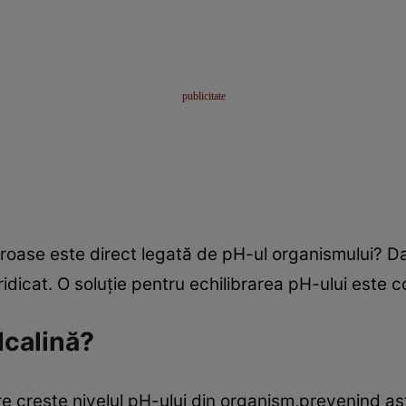
ceroase este direct legată de pH-ul organismului? Da
ridicat. O soluţie pentru echilibrarea pH-ului este 
lcalină?
 creşte nivelul pH-ului din organism,prevenind ast