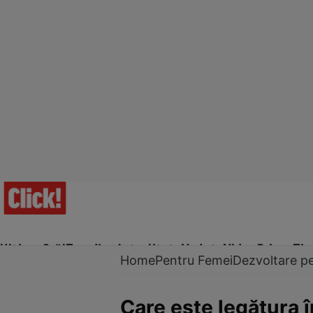
Ultima Oră!
Trending
Actualitate
Vedete
Video
Prime Ti
Home
Pentru Femei
Dezvoltare p
Care este legătura 