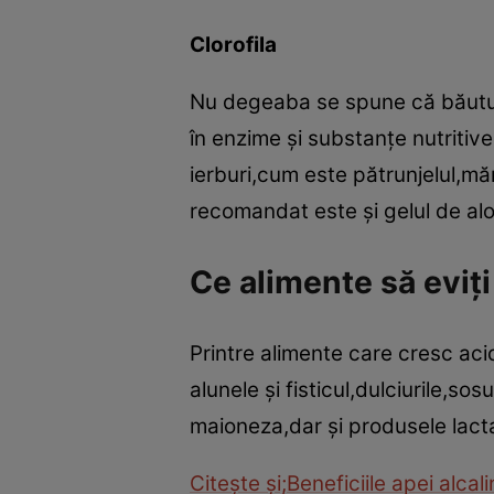
Clorofila
Nu degeaba se spune că băuturi
în enzime şi substanţe nutritive
ierburi,cum este pătrunjelul,măr
recomandat este şi gelul de al
Ce alimente să eviţi
Printre alimente care cresc ac
alunele şi fisticul,dulciurile,s
maioneza,dar şi produsele lact
Citeşte şi;Beneficiile apei alcal