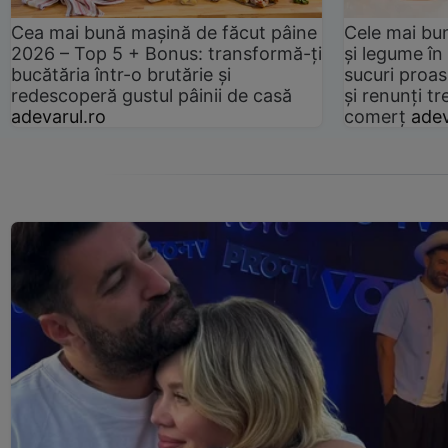
Cea mai bună mașină de făcut pâine
Cele mai bu
2026 – Top 5 + Bonus: transformă-ți
și legume în
bucătăria într-o brutărie și
sucuri proas
redescoperă gustul pâinii de casă
și renunți tr
adevarul.ro
comerț
adev