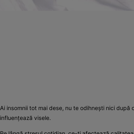
Ai insomnii tot mai dese, nu te odihneşti nici dup
influenţează visele.
Pe lângă stresul cotidian, ce-ţi afectează calitatea