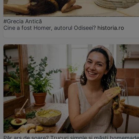
#Grecia Antică
Cine a fost Homer, autorul Odiseei?
historia.ro
Păr ars de soare? Trucuri simple și măști homemad