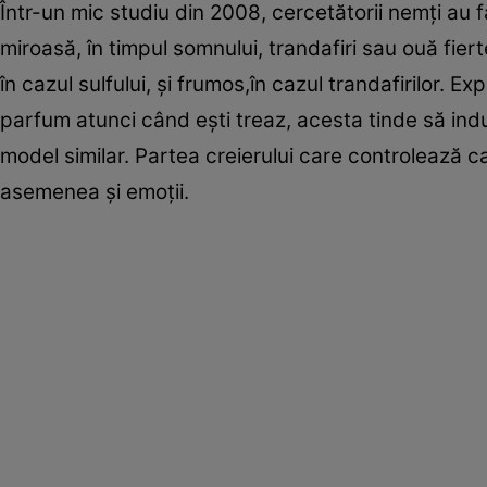
Într-un mic studiu din 2008, cercetătorii nemţi au 
miroasă, în timpul somnului, trandafiri sau ouă fier
în cazul sulfului, şi frumos,în cazul trandafirilor. E
parfum atunci când eşti treaz, acesta tinde să indu
model similar. Partea creierului care controlează c
asemenea şi emoţii.