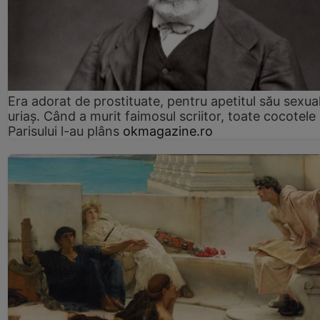
Era adorat de prostituate, pentru apetitul său sexua
uriaș. Când a murit faimosul scriitor, toate cocotele
Parisului l-au plâns
okmagazine.ro