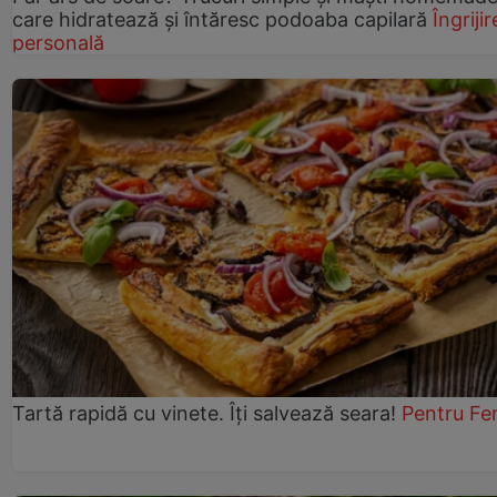
care hidratează și întăresc podoaba capilară
Îngrijir
personală
Tartă rapidă cu vinete. Îți salvează seara!
Pentru Fe