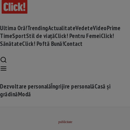
Ultima Oră!
Trending
Actualitate
Vedete
Video
Prime
Time
Sport
Stil de viață
Click! Pentru Femei
Click!
Sănătate
Click! Poftă Bună!
Contact
Dezvoltare personală
Îngrijire personală
Casă și
grădină
Modă