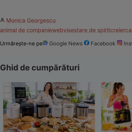
Monica Georgescu
animal de companie
web
vise
stare de spirit
creier
ca
Urmărește-ne pe
Google News
Facebook
In
Ghid de cumpărături