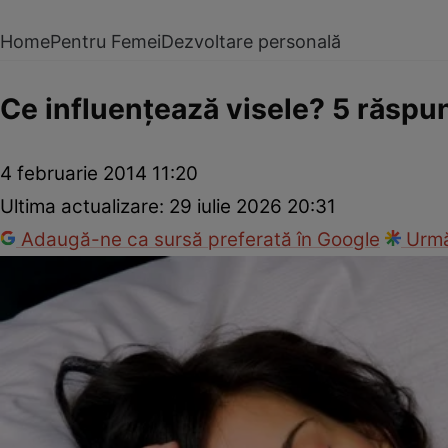
Home
Pentru Femei
Dezvoltare personală
Ce influenţează visele? 5 răspun
4 februarie 2014 11:20
Ultima actualizare:
29 iulie 2026 20:31
Adaugă-ne ca sursă preferată în Google
Urmă