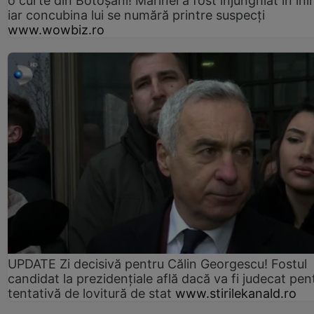
o curte din Botoșani! Marinel a fost înjunghiat în ini
iar concubina lui se numără printre suspecți
www.wowbiz.ro
UPDATE Zi decisivă pentru Călin Georgescu! Fostul
candidat la prezidențiale află dacă va fi judecat pen
tentativă de lovitură de stat
www.stirilekanald.ro