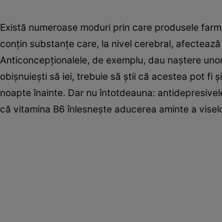
Există numeroase moduri prin care produsele farma
conţin substanţe care, la nivel cerebral, afectează 
Anticoncepţionalele, de exemplu, dau naştere unor
obişnuieşti să iei, trebuie să ştii că acestea pot fi 
noapte înainte. Dar nu întotdeauna: antidepresivel
că vitamina B6 înlesneşte aducerea aminte a viselo