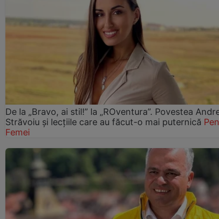
De la „Bravo, ai stil!” la „ROventura”. Povestea Andr
Străvoiu și lecțiile care au făcut-o mai puternică
Pen
Femei