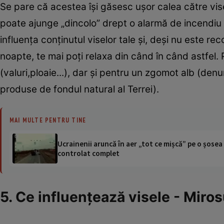
Se pare că acestea îşi găsesc uşor calea către vis
poate ajunge „dincolo” drept o alarmă de incendiu 
influenţa conţinutul viselor tale şi, deşi nu este 
noapte, te mai poţi relaxa din când în când astfel
(valuri,ploaie...), dar şi pentru un zgomot alb (d
produse de fondul natural al Terrei).
MAI MULTE PENTRU TINE
Ucrainenii aruncă în aer „tot ce mișcă” pe o șose
controlat complet
5. Ce influenţează visele - Miros