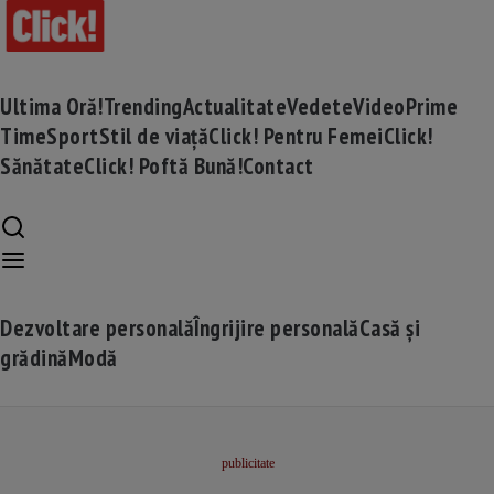
Ultima Oră!
Trending
Actualitate
Vedete
Video
Prime
Time
Sport
Stil de viață
Click! Pentru Femei
Click!
Sănătate
Click! Poftă Bună!
Contact
Dezvoltare personală
Îngrijire personală
Casă și
grădină
Modă