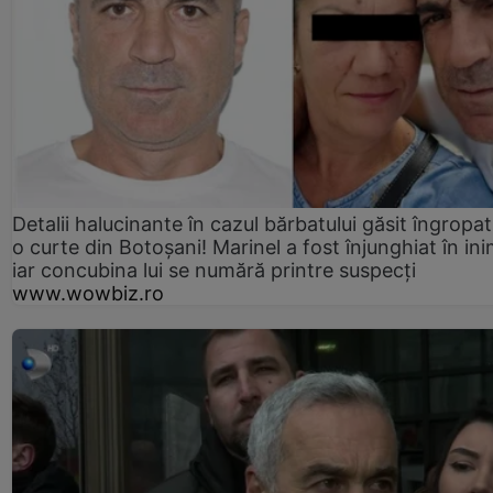
Detalii halucinante în cazul bărbatului găsit îngropat
o curte din Botoșani! Marinel a fost înjunghiat în ini
iar concubina lui se numără printre suspecți
www.wowbiz.ro