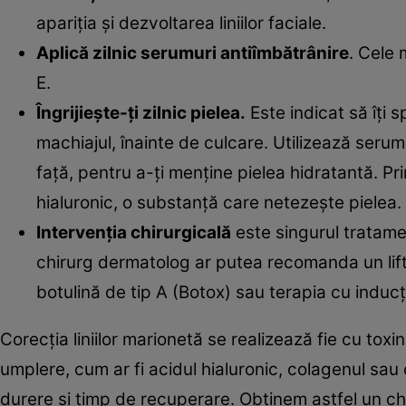
apariţia şi dezvoltarea liniilor faciale.
Aplică zilnic serumuri antiîmbătrânire
. Cele 
E.
Îngrijieşte-ţi zilnic pielea.
Este indicat să îţi s
machiajul, înainte de culcare. Utilizează seru
faţă, pentru a-ţi menţine pielea hidratantă. Pr
hialuronic, o substanţă care netezeşte pielea.
Intervenţia chirurgicală
este singurul tratame
chirurg dermatolog ar putea recomanda un liftin
botulină de tip A (Botox) sau terapia cu induc
Corecţia liniilor marionetă se realizează fie cu toxi
umplere, cum ar fi acidul hialuronic, colagenul sau c
durere şi timp de recuperare. Obţinem astfel un chip 