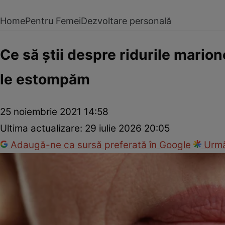
Home
Pentru Femei
Dezvoltare personală
Ce să ştii despre ridurile marione
le estompăm
25 noiembrie 2021 14:58
Ultima actualizare:
29 iulie 2026 20:05
Adaugă-ne ca sursă preferată în Google
Urmă