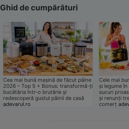
Ghid de cumpărături
Cea mai bună mașină de făcut pâine
Cele mai bu
2026 – Top 5 + Bonus: transformă-ți
și legume în
bucătăria într-o brutărie și
sucuri proas
redescoperă gustul pâinii de casă
și renunți tr
adevarul.ro
comerț
adev