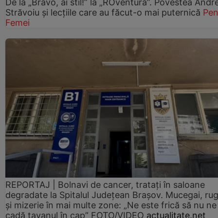
De la „Bravo, ai stil!” la „ROventura”. Povestea Andr
Străvoiu și lecțiile care au făcut-o mai puternică
Pen
Femei
REPORTAJ | Bolnavi de cancer, tratați în saloane
degradate la Spitalul Județean Brașov. Mucegai, ru
și mizerie în mai multe zone: „Ne este frică să nu ne
cadă tavanul în cap” FOTO/VIDEO
actualitate.net