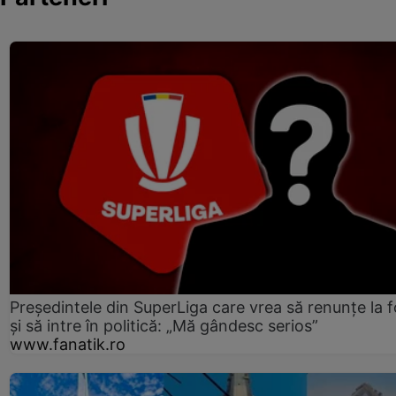
Președintele din SuperLiga care vrea să renunțe la f
și să intre în politică: „Mă gândesc serios”
www.fanatik.ro