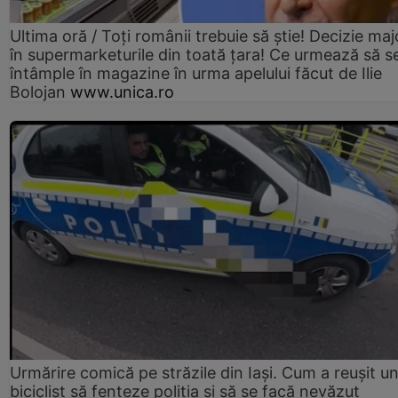
Ultima oră / Toți românii trebuie să știe! Decizie maj
în supermarketurile din toată țara! Ce urmează să s
întâmple în magazine în urma apelului făcut de Ilie
Bolojan
www.unica.ro
Urmărire comică pe străzile din Iași. Cum a reușit u
biciclist să fenteze poliția și să se facă nevăzut