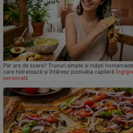
Păr ars de soare? Trucuri simple și măști homemad
care hidratează și întăresc podoaba capilară
Îngrijir
personală