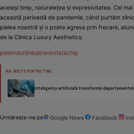
acelaşi timp, naturaleţea şi expresivitatea. Cel mai 
această perioadă de pandemie, când purtăm zilnic 
pielea noastră şi o poate agresa prin frecare, atu
de la Clinica Luxury Aesthetics.
piele
riduri
imbatranire
fata
chip
MAI MULTE PENTRU TINE
Inteligența artificială transformă departamentele
Urmărește-ne pe
Google News
Facebook
In