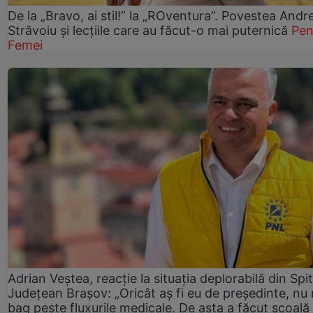
De la „Bravo, ai stil!” la „ROventura”. Povestea Andr
Străvoiu și lecțiile care au făcut-o mai puternică
Pen
Femei
Adrian Veștea, reacție la situația deplorabilă din Spit
Județean Brașov: „Oricât aș fi eu de președinte, nu
bag peste fluxurile medicale. De asta a făcut școală