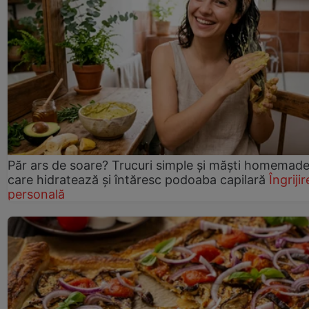
Păr ars de soare? Trucuri simple și măști homemad
care hidratează și întăresc podoaba capilară
Îngrijir
personală