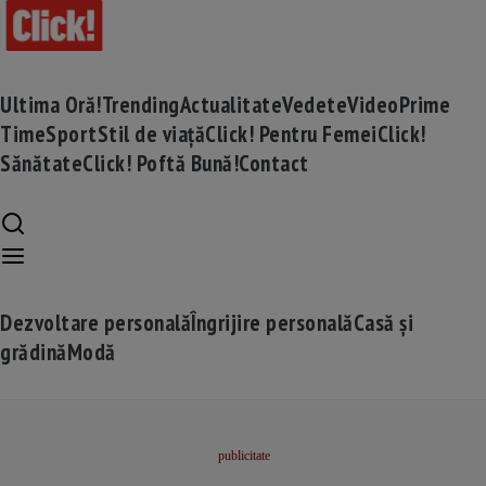
Ultima Oră!
Trending
Actualitate
Vedete
Video
Prime
Time
Sport
Stil de viață
Click! Pentru Femei
Click!
Sănătate
Click! Poftă Bună!
Contact
Dezvoltare personală
Îngrijire personală
Casă și
grădină
Modă