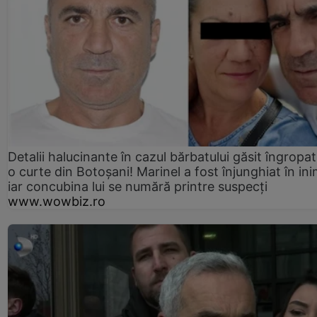
Detalii halucinante în cazul bărbatului găsit îngropat
o curte din Botoșani! Marinel a fost înjunghiat în ini
iar concubina lui se numără printre suspecți
www.wowbiz.ro