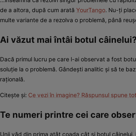
…înseamnă că rezolvi singur problemele cu rapiditat
de a altora, după cum arată
YourTango
. Nu-ți plac
multe variante de a rezolva o problemă, până reuşe
Ai văzut mai întâi botul câinelui
Dacă primul lucru pe care l-ai observat a fost botul c
soluție la o problemă. Gândeşti analitic și să te baz
rațională.
Citește și:
Ce vezi în imagine? Răspunsul spune totu
Te numeri printre cei care obser
Unii văd din prima atât coada cât și botul câinelui, 