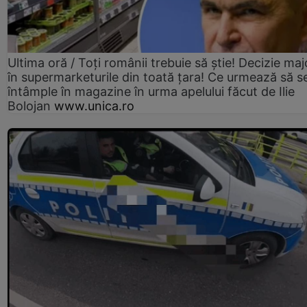
Ultima oră / Toți românii trebuie să știe! Decizie maj
în supermarketurile din toată țara! Ce urmează să s
întâmple în magazine în urma apelului făcut de Ilie
Bolojan
www.unica.ro