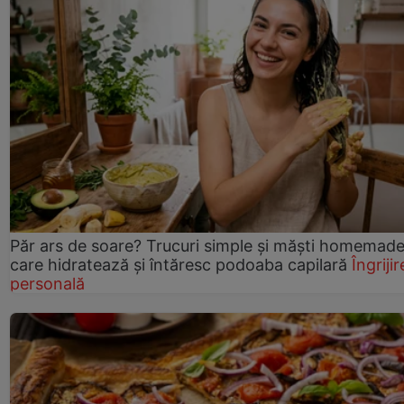
Păr ars de soare? Trucuri simple și măști homemad
care hidratează și întăresc podoaba capilară
Îngrijir
personală