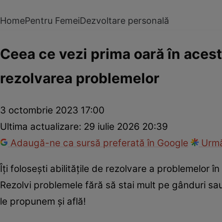
Home
Pentru Femei
Dezvoltare personală
Ceea ce vezi prima oară în aceste 
rezolvarea problemelor
3 octombrie 2023 17:00
Ultima actualizare:
29 iulie 2026 20:39
Adaugă-ne ca sursă preferată în Google
Urmă
Îţi folosești abilitățile de rezolvare a problemelor 
Rezolvi problemele fără să stai mult pe gânduri sau 
le propunem şi află!