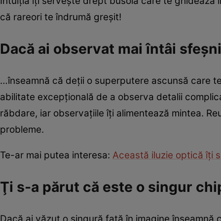
Intuiția îţi serveşte drept busolă care te ghidează în
că rareori te îndrumă greșit!
Dacă ai observat mai întâi sfeşn
…înseamnă că deţii o superputere ascunsă care te
abilitate excepţională de a observa detalii compli
răbdare, iar observațiile îți alimentează mintea. Reu
probleme.
Te-ar mai putea interesa:
Această iluzie optică îți 
Ţi s-a părut că este o singur ch
Dacă ai văzut o singură faţă în imagine înseamnă că