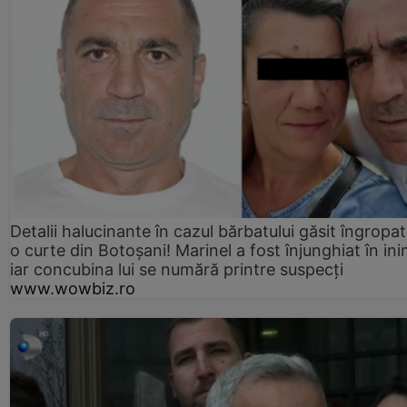
Detalii halucinante în cazul bărbatului găsit îngropat
o curte din Botoșani! Marinel a fost înjunghiat în ini
iar concubina lui se numără printre suspecți
www.wowbiz.ro