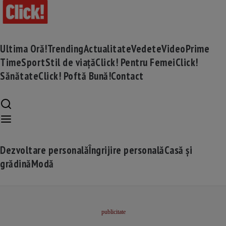
Ultima Oră!
Trending
Actualitate
Vedete
Video
Prime
Time
Sport
Stil de viață
Click! Pentru Femei
Click!
Sănătate
Click! Poftă Bună!
Contact
Dezvoltare personală
Îngrijire personală
Casă și
grădină
Modă