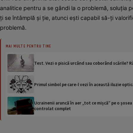
analitice pentru a se gândi la o problemă, soluția 
ţi se întâmplă şi ţie, atunci eşti capabil să-ţi valorif
problemă.
MAI MULTE PENTRU TINE
Test. Vezi o pisică urcând sau coborând scările? R
Primul simbol pe care-l vezi în această iluzie opti
Ucrainenii aruncă în aer „tot ce mișcă” pe o șose
controlat complet