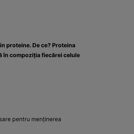
din proteine. De ce? Proteina
 în compoziţia fiecărei celule
cesare pentru menţinerea