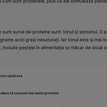
 cum sunt proteinele, plus că ele stimulează pierde
re sunt surse de proteine sunt: tonul şi somonul. O
grame acizi graşi nesaturaţi. Iar tonul este şi mai 
 include peştele în alimentaţia ta măcar de două 
entru sănătate
trebuie să consumi mai multe proteine