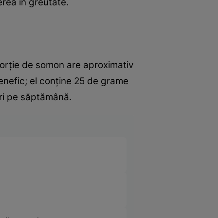
rea în greutate.
 porţie de somon are aproximativ
benefic; el conţine 25 de grame
ori pe săptămână.