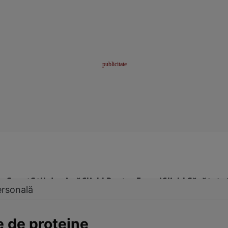
me
Sport
Stil de viață
Click! Pentru Femei
Click! Sănătate
ersonală
 de proteine