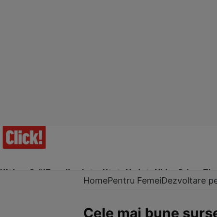
Ultima Oră!
Trending
Actualitate
Vedete
Video
Prime Ti
Home
Pentru Femei
Dezvoltare p
Cele mai bune surse