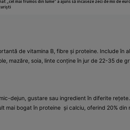
t „cel mai frumos din lume” a ajuns să încaseze zeci de mii de eur
turiști
antă de vitamina B, fibre şi proteine. Include în ali
e, mazăre, soia, linte conţine în jur de 22-35 de g
ic-dejun, gustare sau ingredient în diferite reţete.
lt mai bogat în proteine şi calciu, oferind 20% din n