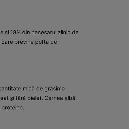
 şi 18% din necesarul zilnic de
ă care previne pofta de
 cantitate mică de grăsime
at şi fără piele). Carnea albă
 proteine.