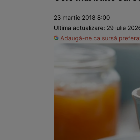
Dezvoltare personală
Îngrijire personală
Casă și grădină
23 martie 2018 8:00
Ultima actualizare:
29 iulie 202
Adaugă-ne ca sursă preferat