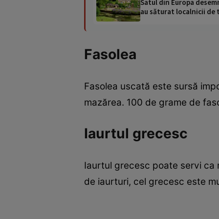
Satul din Europa desemna
au săturat localnicii de 
Fasolea
Fasolea uscată este sursă import
mazărea. 100 de grame de fasol
Iaurtul grecesc
Iaurtul grecesc poate servi ca m
de iaurturi, cel grecesc este mu