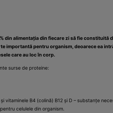
 din alimentaţia din fiecare zi să fie constituită 
rte importantă pentru organism, deoarece ea intră
esele care au loc în corp.
nte surse de proteine:
 şi vitaminele B4 (colină) B12 şi D – substanţe ne
 pentru celulele din organism.