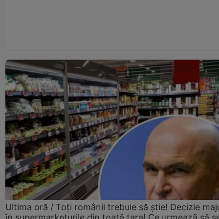
Ultima oră / Toți românii trebuie să știe! Decizie maj
în supermarketurile din toată țara! Ce urmează să s