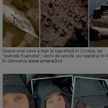
Epava unei nave a ieșit la suprafață în Croația, iar
"pietrele foametei", vechi de secole, au reapărut în R
în Germania
www.antena3.ro