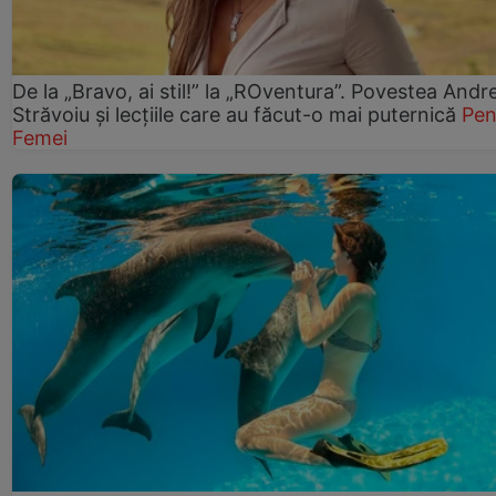
De la „Bravo, ai stil!” la „ROventura”. Povestea Andr
Străvoiu și lecțiile care au făcut-o mai puternică
Pen
Femei