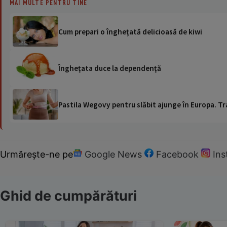
MAI MULTE PENTRU TINE
Cum prepari o îngheţată delicioasă de kiwi
Îngheţata duce la dependenţă
Pastila Wegovy pentru slăbit ajunge în Europa. Tr
Urmărește-ne pe
Google News
Facebook
In
Ghid de cumpărături