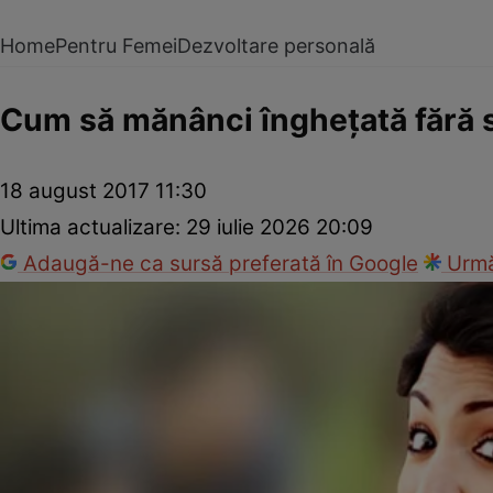
Home
Pentru Femei
Dezvoltare personală
Cum să mănânci îngheţată fără să
18 august 2017 11:30
Ultima actualizare:
29 iulie 2026 20:09
Adaugă-ne ca sursă preferată în Google
Urmă