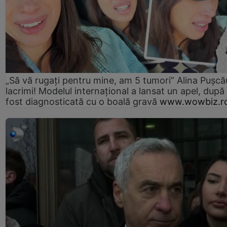
„Să vă rugați pentru mine, am 5 tumori” Alina Pușcău
lacrimi! Modelul internațional a lansat un apel, după
fost diagnosticată cu o boală gravă
www.wowbiz.r