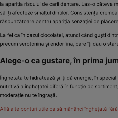
la apariţia riscului de carii dentare. Las-o câteva 
să-ţi afecteze smalţul dinţilor. Consistenţa cremo
răspunzătoare pentru apariţia senzaţiei de plăcer
La fel ca în cazul ciocolatei, atunci când guşti din
precum serotonina şi endorfina, care îţi dau o star
Alege-o ca gustare, în prima jum
Îngheţata te hidratează şi-ţi dă energie, în special
nutritivă a îngheţatei diferă în funcţie de sortimen
moderaţie nu te îngraşă.
Află alte ponturi utile ca să mănânci îngheţată fără