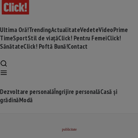
Ultima Oră!
Trending
Actualitate
Vedete
Video
Prime
Time
Sport
Stil de viață
Click! Pentru Femei
Click!
Sănătate
Click! Poftă Bună!
Contact
Dezvoltare personală
Îngrijire personală
Casă și
grădină
Modă