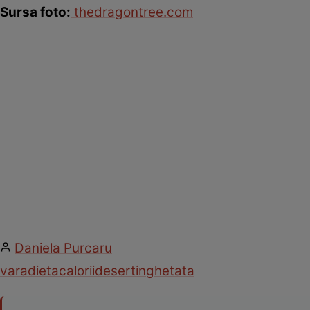
Sursa foto:
thedragontree.com
Daniela Purcaru
vara
dieta
calorii
desert
inghetata