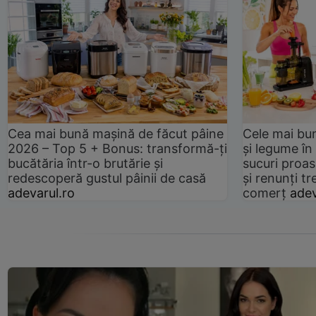
Cea mai bună mașină de făcut pâine
Cele mai bu
2026 – Top 5 + Bonus: transformă-ți
și legume în
bucătăria într-o brutărie și
sucuri proas
redescoperă gustul pâinii de casă
și renunți tr
adevarul.ro
comerț
adev