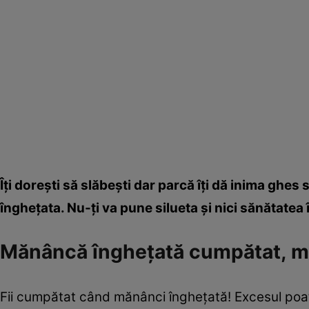
Îţi doreşti să slăbeşti dar parcă îţi dă inima ghe
îngheţata. Nu-ţi va pune silueta şi nici sănătatea
Mănâncă îngheţată cumpătat, ma
Fii cumpătat când mănânci îngheţată! Excesul poate 