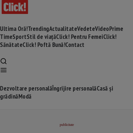
Ultima Oră!
Trending
Actualitate
Vedete
Video
Prime
Time
Sport
Stil de viață
Click! Pentru Femei
Click!
Sănătate
Click! Poftă Bună!
Contact
Dezvoltare personală
Îngrijire personală
Casă și
grădină
Modă