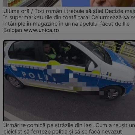
Ultima oră / Toți românii trebuie să știe! Decizie maj
în supermarketurile din toată țara! Ce urmează să s
întâmple în magazine în urma apelului făcut de Ilie
Bolojan
www.unica.ro
Urmărire comică pe străzile din Iași. Cum a reușit u
biciclist să fenteze poliția și să se facă nevăzut