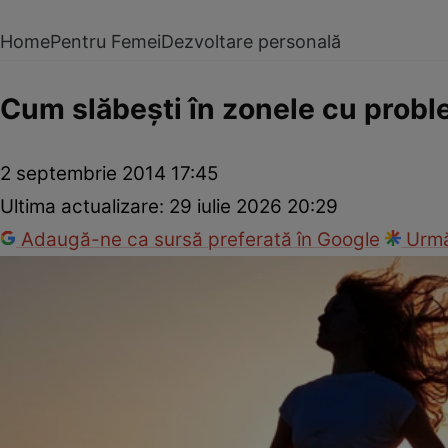
Home
Pentru Femei
Dezvoltare personală
Cum slăbeşti în zonele cu prob
2 septembrie 2014 17:45
Ultima actualizare:
29 iulie 2026 20:29
Adaugă-ne ca sursă preferată în Google
Urmă