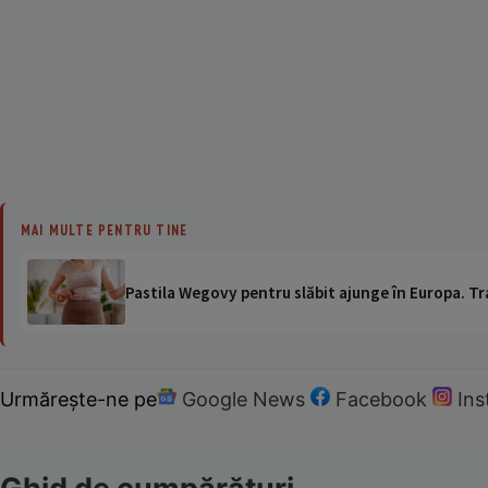
MAI MULTE PENTRU TINE
Pastila Wegovy pentru slăbit ajunge în Europa. Tr
Urmărește-ne pe
Google News
Facebook
In