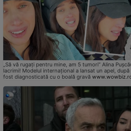
„Să vă rugați pentru mine, am 5 tumori” Alina Pușcău
lacrimi! Modelul internațional a lansat un apel, după
fost diagnosticată cu o boală gravă
www.wowbiz.r