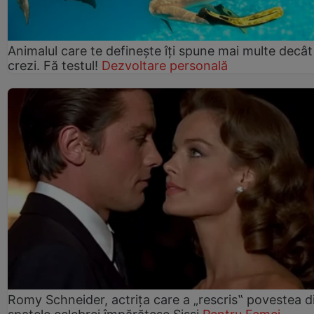
Animalul care te definește îți spune mai multe decât
crezi. Fă testul!
Dezvoltare personală
Romy Schneider, actrița care a „rescris‟ povestea d