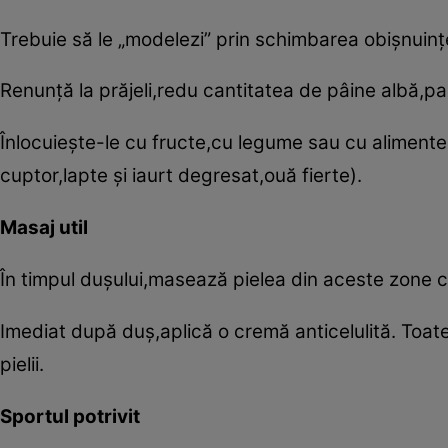
Trebuie să le „modelezi” prin schimbarea obişnuinţ
Renunţă la prăjeli,redu cantitatea de pâine albă,pa
Înlocuieşte-le cu fructe,cu legume sau cu alimente
cuptor,lapte şi iaurt degresat,ouă fierte).
Masaj util
În timpul duşului,masează pielea din aceste zone 
Imediat după duş,aplică o cremă anticelulită. Toat
pielii.
Sportul potrivit