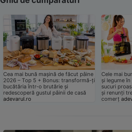
Ghid de cumpărături
Cea mai bună mașină de făcut pâine
Cele mai bu
2026 – Top 5 + Bonus: transformă-ți
și legume în
bucătăria într-o brutărie și
sucuri proas
redescoperă gustul pâinii de casă
și renunți tr
adevarul.ro
comerț
adev