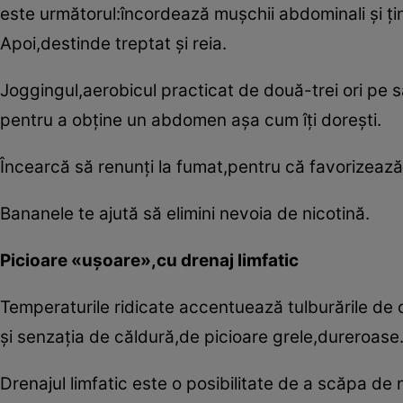
este următorul:încordează muşchii abdominali şi ţin
Apoi,destinde treptat şi reia.
Joggingul,aerobicul practicat de două-trei ori pe 
pentru a obţine un abdomen aşa cum îţi doreşti.
Încearcă să renunţi la fumat,pentru că favorizează
Bananele te ajută să elimini nevoia de nicotină.
Picioare «uşoare»,cu drenaj limfatic
Temperaturile ridicate accentuează tulburările de c
şi senzaţia de căldură,de picioare grele,dureroase
Drenajul limfatic este o posibilitate de a scăpa de 