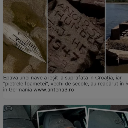
Epava unei nave a ieșit la suprafață în Croația, iar
"pietrele foametei", vechi de secole, au reapărut în R
în Germania
www.antena3.ro