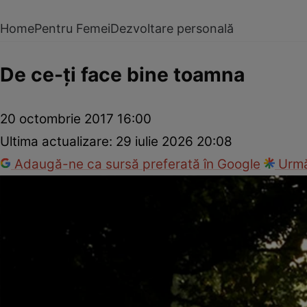
Home
Pentru Femei
Dezvoltare personală
De ce-ţi face bine toamna
20 octombrie 2017 16:00
Ultima actualizare:
29 iulie 2026 20:08
Adaugă-ne ca sursă preferată în Google
Urmă