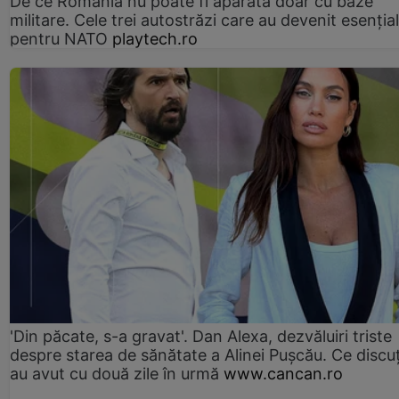
De ce România nu poate fi apărată doar cu baze
militare. Cele trei autostrăzi care au devenit esenția
pentru NATO
playtech.ro
'Din păcate, s-a gravat'. Dan Alexa, dezvăluiri triste
despre starea de sănătate a Alinei Pușcău. Ce discu
au avut cu două zile în urmă
www.cancan.ro