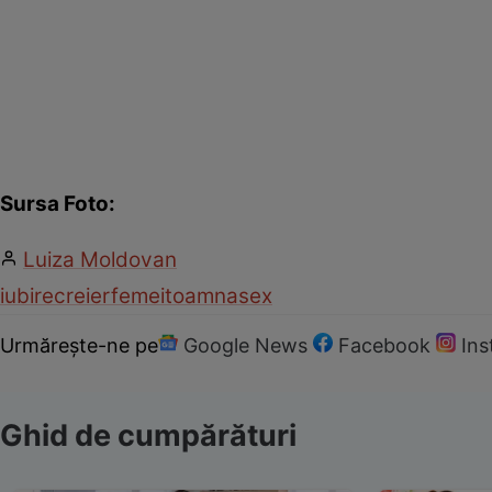
Sursa Foto:
Luiza Moldovan
iubire
creier
femei
toamna
sex
Urmărește-ne pe
Google News
Facebook
In
Ghid de cumpărături