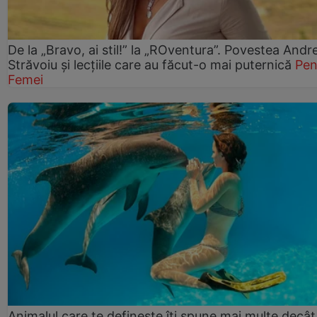
De la „Bravo, ai stil!” la „ROventura”. Povestea Andr
Străvoiu și lecțiile care au făcut-o mai puternică
Pen
Femei
Animalul care te definește îți spune mai multe decât