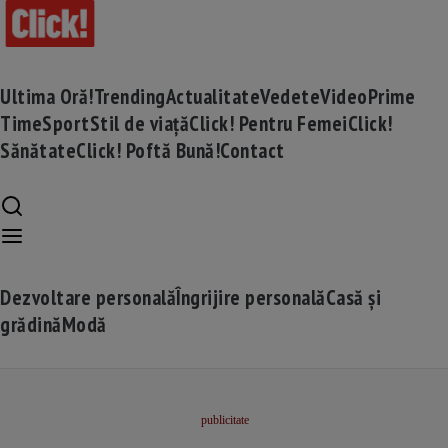
Ultima Oră!
Trending
Actualitate
Vedete
Video
Prime
Time
Sport
Stil de viață
Click! Pentru Femei
Click!
Sănătate
Click! Poftă Bună!
Contact
Dezvoltare personală
Îngrijire personală
Casă și
grădină
Modă