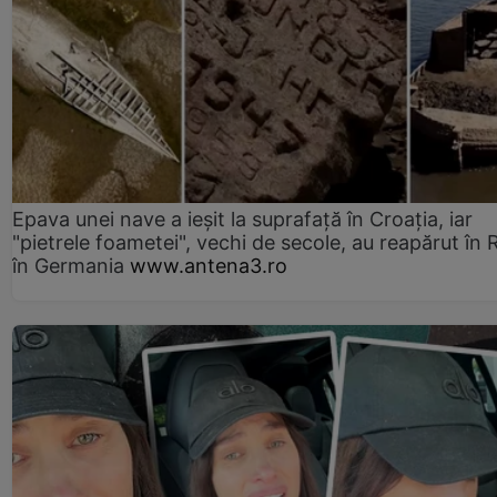
Epava unei nave a ieșit la suprafață în Croația, iar
"pietrele foametei", vechi de secole, au reapărut în R
în Germania
www.antena3.ro