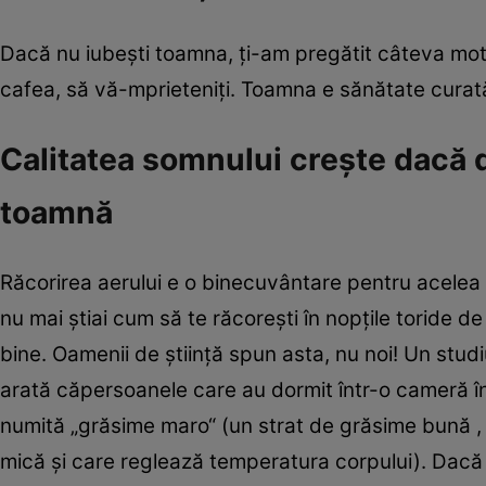
Dacă nu iubeşti toamna, ţi-am pregătit câteva motiv
cafea, să vă-mprieteniţi. Toamna e sănătate curată
Calitatea somnului creşte dacă 
toamnă
Răcorirea aerului e o binecuvântare pentru acelea 
nu mai ştiai cum să te răcoreşti în nopţile toride de 
bine. Oamenii de ştiinţă spun asta, nu noi! Un studi
arată căpersoanele care au dormit într-o cameră în
numită „grăsime maro“ (un strat de grăsime bună ,
mică şi care reglează temperatura corpului). Dacă 