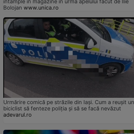
întâmple în magazine în urma apelului făcut de Ilie
Bolojan
www.unica.ro
Urmărire comică pe străzile din Iași. Cum a reușit u
biciclist să fenteze poliția și să se facă nevăzut
adevarul.ro