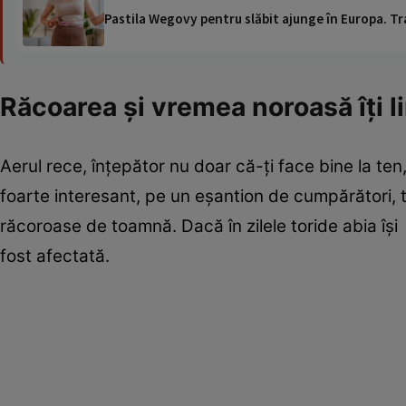
Pastila Wegovy pentru slăbit ajunge în Europa. Tr
Răcoarea şi vremea noroasă îţi 
Aerul rece, înţepător nu doar că-ţi face bine la ten,
foarte interesant, pe un eşantion de cumpărători, tri
răcoroase de toamnă. Dacă în zilele toride abia îş
fost afectată.