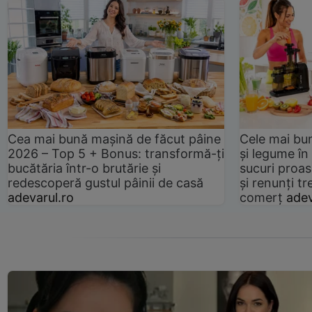
Cea mai bună mașină de făcut pâine
Cele mai bu
2026 – Top 5 + Bonus: transformă-ți
și legume în
bucătăria într-o brutărie și
sucuri proas
redescoperă gustul pâinii de casă
și renunți tr
adevarul.ro
comerț
adev