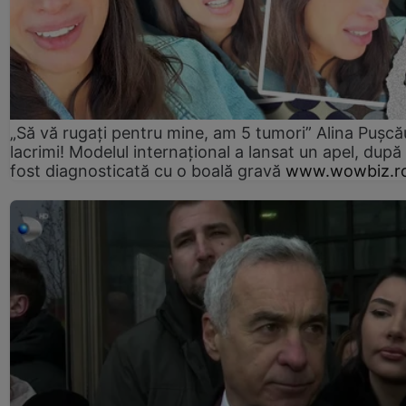
„Să vă rugați pentru mine, am 5 tumori” Alina Pușcău
lacrimi! Modelul internațional a lansat un apel, după
fost diagnosticată cu o boală gravă
www.wowbiz.r