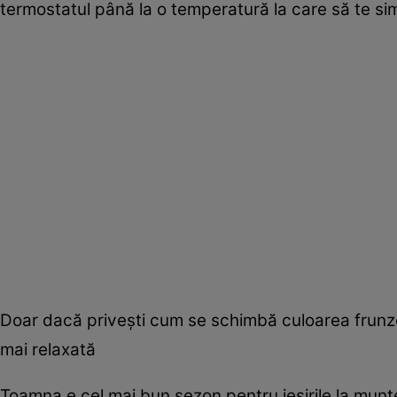
termostatul până la o temperatură la care să te sim
Doar dacă priveşti cum se schimbă culoarea frunzelor 
mai relaxată
Toamna e cel mai bun sezon pentru ieşirile la munte, 