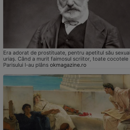
Era adorat de prostituate, pentru apetitul său sexua
uriaș. Când a murit faimosul scriitor, toate cocotele
Parisului l-au plâns
okmagazine.ro