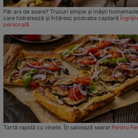
Păr ars de soare? Trucuri simple și măști homemad
care hidratează și întăresc podoaba capilară
Îngrijir
personală
Tartă rapidă cu vinete. Îți salvează seara!
Pentru Fe