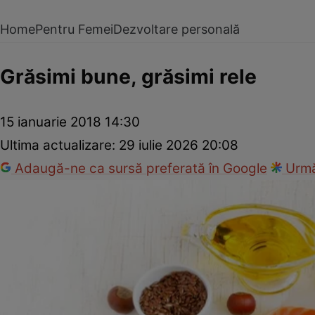
Home
Pentru Femei
Dezvoltare personală
Grăsimi bune, grăsimi rele
15 ianuarie 2018 14:30
Ultima actualizare:
29 iulie 2026 20:08
Adaugă-ne ca sursă preferată în Google
Urmă