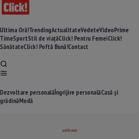
Ultima Oră!
Trending
Actualitate
Vedete
Video
Prime
Time
Sport
Stil de viață
Click! Pentru Femei
Click!
Sănătate
Click! Poftă Bună!
Contact
Dezvoltare personală
Îngrijire personală
Casă și
grădină
Modă