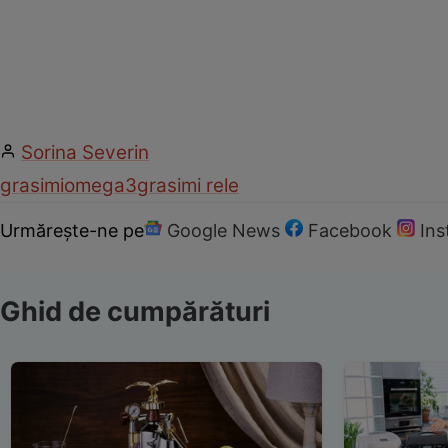
Sorina Severin
grasimi
omega3
grasimi rele
Urmărește-ne pe
Google News
Facebook
In
Ghid de cumpărături