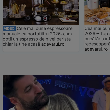
Cele mai bune espressoare
Cea mai bun
VIDEO
2026 – Top 
manuale cu portafiltru 2026: cum
bucătăria înt
obții un espresso de nivel barista
redescoperă 
chiar la tine acasă
adevarul.ro
adevarul.ro