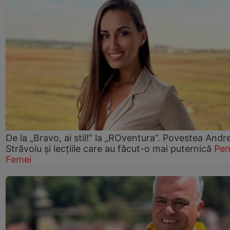
De la „Bravo, ai stil!” la „ROventura”. Povestea Andr
Străvoiu și lecțiile care au făcut-o mai puternică
Pen
Femei