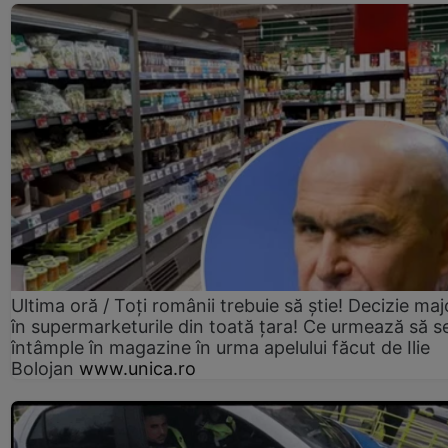
Ultima oră / Toți românii trebuie să știe! Decizie maj
în supermarketurile din toată țara! Ce urmează să s
întâmple în magazine în urma apelului făcut de Ilie
Bolojan
www.unica.ro