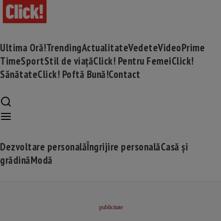
Ultima Oră!
Trending
Actualitate
Vedete
Video
Prime
Time
Sport
Stil de viață
Click! Pentru Femei
Click!
Sănătate
Click! Poftă Bună!
Contact
Dezvoltare personală
Îngrijire personală
Casă și
grădină
Modă