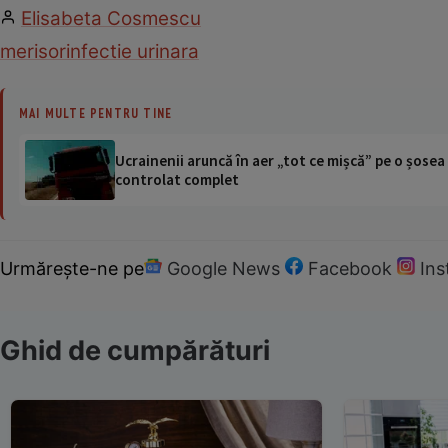
Elisabeta Cosmescu
merisor
infectie urinara
MAI MULTE PENTRU TINE
Ucrainenii aruncă în aer „tot ce mișcă” pe o șose
controlat complet
Urmărește-ne pe
Google News
Facebook
In
Ghid de cumpărături