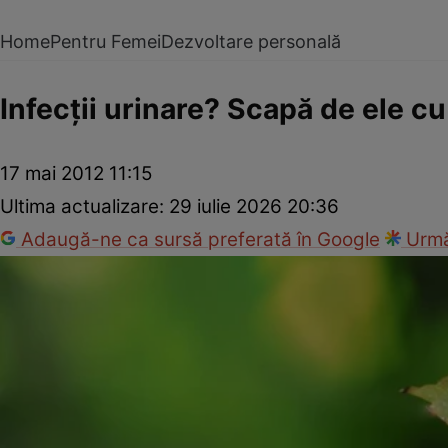
Home
Pentru Femei
Dezvoltare personală
Infecţii urinare? Scapă de ele cu
17 mai 2012 11:15
Ultima actualizare:
29 iulie 2026 20:36
Adaugă-ne ca sursă preferată în Google
Urmă