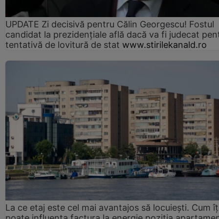
UPDATE Zi decisivă pentru Călin Georgescu! Fostul
candidat la prezidențiale află dacă va fi judecat pen
tentativă de lovitură de stat
www.stirilekanald.ro
La ce etaj este cel mai avantajos să locuiești. Cum îț
poate influența factura la energie poziția apartamen