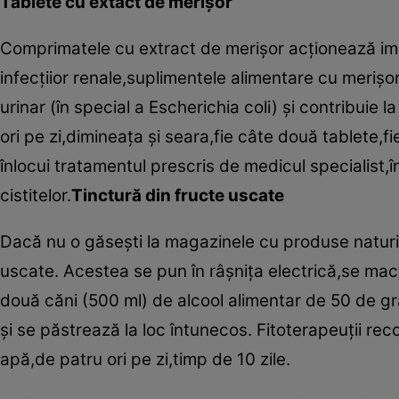
Tablete cu extact de merişor
Comprimatele cu extract de merişor acţionează imed
infecţiior renale,suplimentele alimentare cu merişor
urinar (în special a Escherichia coli) şi contribuie
ori pe zi,dimineaţa şi seara,fie câte două tablete,f
înlocui tratamentul prescris de medicul specialist,î
cistitelor.
Tinctură din fructe uscate
Dacă nu o găseşti la magazinele cu produse naturis
uscate. Acestea se pun în râşniţa electrică,se mac
două căni (500 ml) de alcool alimentar de 50 de g
şi se păstrează la loc întunecos. Fitoterapeuţii re
apă,de patru ori pe zi,timp de 10 zile.