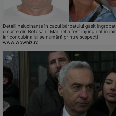
Detalii halucinante în cazul bărbatului găsit îngropat
o curte din Botoșani! Marinel a fost înjunghiat în ini
iar concubina lui se numără printre suspecți
www.wowbiz.ro