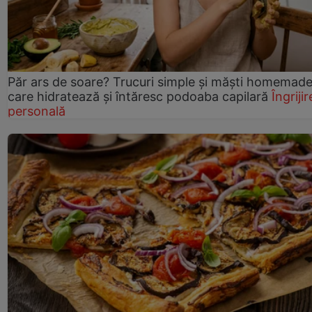
Păr ars de soare? Trucuri simple și măști homemad
care hidratează și întăresc podoaba capilară
Îngrijir
personală