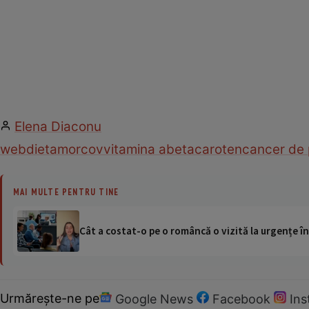
Elena Diaconu
web
dieta
morcov
vitamina a
betacaroten
cancer de 
MAI MULTE PENTRU TINE
Cât a costat-o pe o româncă o vizită la urgențe în
Urmărește-ne pe
Google News
Facebook
In