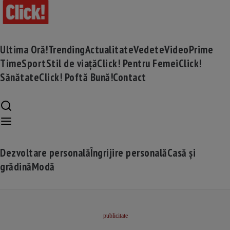
Ultima Oră!
Trending
Actualitate
Vedete
Video
Prime
Time
Sport
Stil de viață
Click! Pentru Femei
Click!
Sănătate
Click! Poftă Bună!
Contact
Dezvoltare personală
Îngrijire personală
Casă și
grădină
Modă