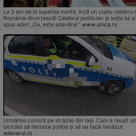
La 2 ani de la superba nuntă, încă un cuplu celebru 
România divorțează! Celebrul politician și soția lui ș
spus adio! „Da, este adevărat”
www.unica.ro
Urmărire comică pe străzile din Iași. Cum a reușit u
biciclist să fenteze poliția și să se facă nevăzut
adevarul.ro