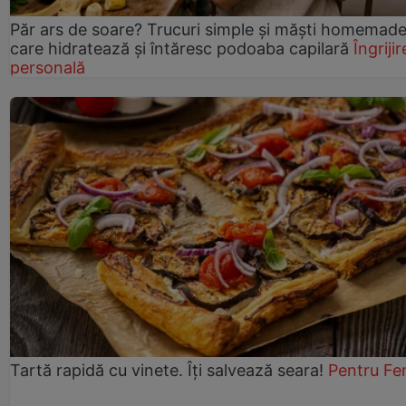
Păr ars de soare? Trucuri simple și măști homemad
care hidratează și întăresc podoaba capilară
Îngrijir
personală
Tartă rapidă cu vinete. Îți salvează seara!
Pentru Fe