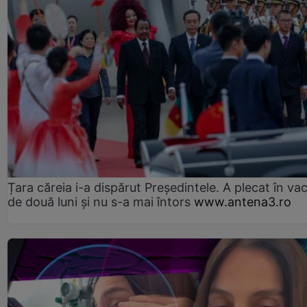
Țara căreia i-a dispărut Președintele. A plecat în va
de două luni și nu s-a mai întors
www.antena3.ro