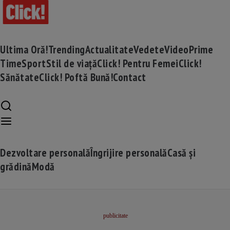
Ultima Oră!
Trending
Actualitate
Vedete
Video
Prime
Time
Sport
Stil de viață
Click! Pentru Femei
Click!
Sănătate
Click! Poftă Bună!
Contact
Dezvoltare personală
Îngrijire personală
Casă și
grădină
Modă