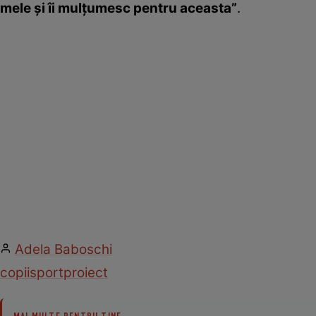
mele şi îi mulţumesc pentru aceasta”
.
Adela Baboschi
copii
sport
proiect