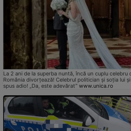
La 2 ani de la superba nuntă, încă un cuplu celebru 
România divorțează! Celebrul politician și soția lui ș
spus adio! „Da, este adevărat”
www.unica.ro