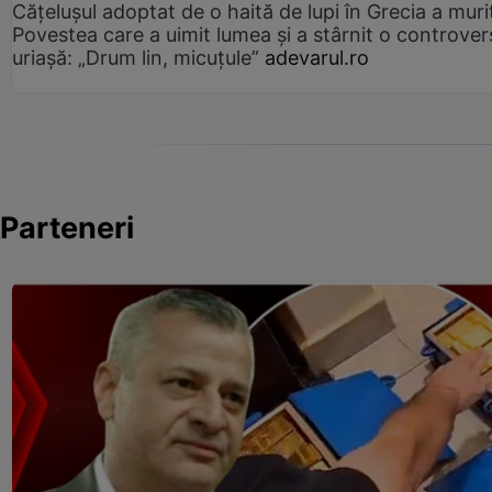
Cățelușul adoptat de o haită de lupi în Grecia a muri
Povestea care a uimit lumea și a stârnit o controver
uriașă: „Drum lin, micuțule”
adevarul.ro
Parteneri