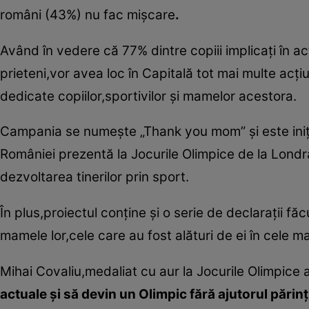
români (43%) nu fac mişcare
.
Având în vedere că 77% dintre copiii implicaţi în acti
prieteni,vor avea loc în Capitală tot mai multe acţ
dedicate copiilor,sportivilor şi mamelor acestora.
Campania se numeşte „Thank you mom” şi este iniţi
României prezentă la Jocurile Olimpice de la Londr
dezvoltarea tinerilor prin sport.
În plus,proiectul conţine şi o serie de declaraţii 
mamele lor,cele care au fost alături de ei în cele
Mihai Covaliu,medaliat cu aur la Jocurile Olimpice 
actuale şi să devin un Olimpic fără ajutorul părinţ