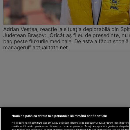
Adrian Veștea, reacție la situația deplorabilă din Spit
Județean Brașov: „Oricât aș fi eu de președinte, nu
bag peste fluxurile medicale. De asta a făcut școală
managerul”
actualitate.net
Nouă ne pasă ca datele tale personale să rămână confidențiale
Noi și partenerii noștri
606
stocăm și/sau accesăm informații pe dispozitivul dvs., precum identificatorii
cookie unici pentru prelucrarea datelor cu caracter personal. Puteți accepta sau gestiona alegerile
dvs. făcând clic mai jos sau în orice moment, pe pagina cu politica de confidențialitate. Aceste alegeri