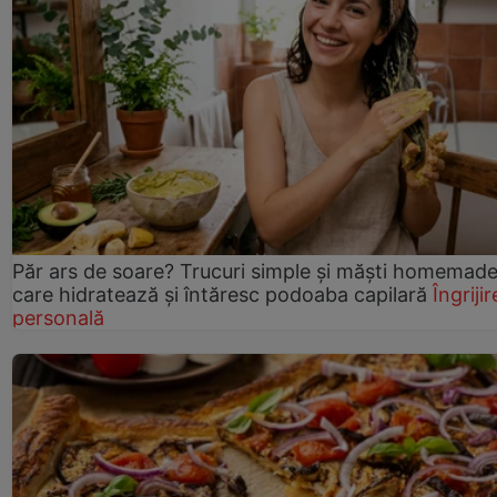
Păr ars de soare? Trucuri simple și măști homemad
care hidratează și întăresc podoaba capilară
Îngrijir
personală