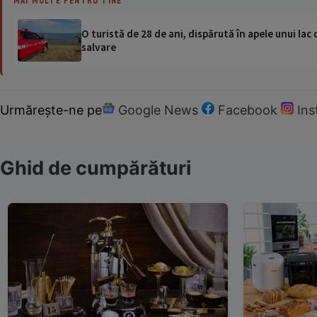
MAI MULTE PENTRU TINE
O turistă de 28 de ani, dispărută în apele unui lac 
salvare
Urmărește-ne pe
Google News
Facebook
In
Ghid de cumpărături