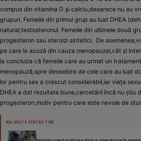
compus din vitamina D şi calciu,deoarece nu au vru
grupuri. Femeile din primul grup au luat DHEA (deh
natural,testosteronul. Femeile din ultimele două 
progesteron sau steroizi sintetici. De asemenea,v
pe care le acuză din cauza menopauzei,cât şi inter
la concluzia că femeile care au urmat un tratame
menopauză,spre deosebire de cele care au luat doa
lor pentru sex a crescut considerabil,iar viaţa sex
DHEA a dat rezultate bune,cercetării încă nu ştiu 
progesteron,motiv pentru care este nevoie de stu
MAI MULTE PENTRU TINE
Imagini spectaculoase de la o operațiune în premie