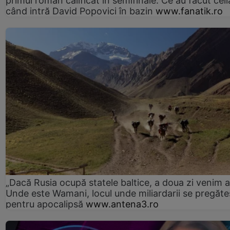
primul român calificat în semifinale. Ce au făcut ceilal
când intră David Popovici în bazin
www.fanatik.ro
„Dacă Rusia ocupă statele baltice, a doua zi venim ai
Unde este Wamani, locul unde miliardarii se pregăte
pentru apocalipsă
www.antena3.ro