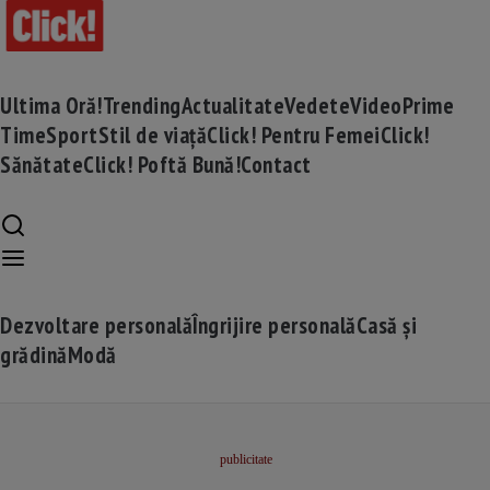
Ultima Oră!
Trending
Actualitate
Vedete
Video
Prime
Time
Sport
Stil de viață
Click! Pentru Femei
Click!
Sănătate
Click! Poftă Bună!
Contact
Dezvoltare personală
Îngrijire personală
Casă și
grădină
Modă