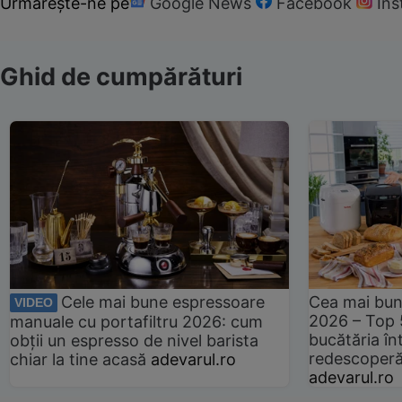
Urmărește-ne pe
Google News
Facebook
In
Ghid de cumpărături
Cele mai bune espressoare
Cea mai bun
VIDEO
2026 – Top 
manuale cu portafiltru 2026: cum
bucătăria înt
obții un espresso de nivel barista
redescoperă 
chiar la tine acasă
adevarul.ro
adevarul.ro