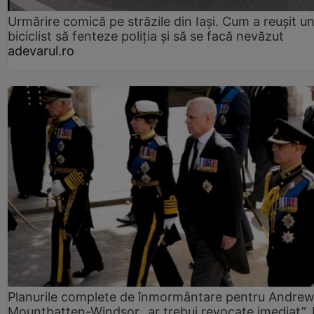
Urmărire comică pe străzile din Iași. Cum a reușit u
biciclist să fenteze poliția și să se facă nevăzut
adevarul.ro
Planurile complete de înmormântare pentru Andre
Mountbatten-Windsor „ar trebui revocate imediat”. 