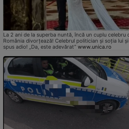
La 2 ani de la superba nuntă, încă un cuplu celebru 
România divorțează! Celebrul politician și soția lui ș
spus adio! „Da, este adevărat”
www.unica.ro