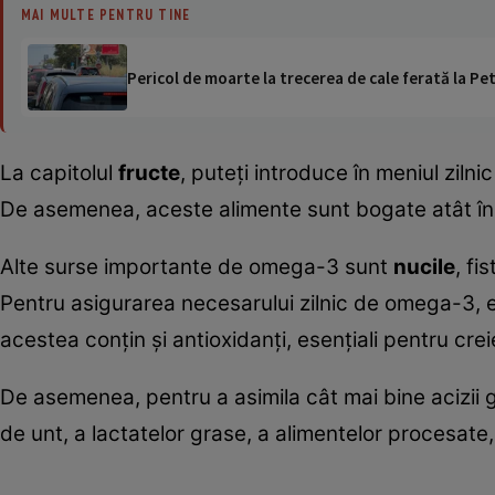
MAI MULTE PENTRU TINE
Pericol de moarte la trecerea de cale ferată la Pet
La capitolul
fructe
, puteţi introduce în meniul ziln
De asemenea, aceste alimente sunt bogate atât în v
Alte surse importante de omega-3 sunt
nucile
, fi
Pentru asigurarea necesarului zilnic de omega-3, es
acestea conţin şi antioxidanţi, esenţiali pentru creie
De asemenea, pentru a asimila cât mai bine acizii
de unt, a lactatelor grase, a alimentelor procesat