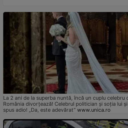
La 2 ani de la superba nuntă, încă un cuplu celebru 
România divorțează! Celebrul politician și soția lui ș
spus adio! „Da, este adevărat”
www.unica.ro