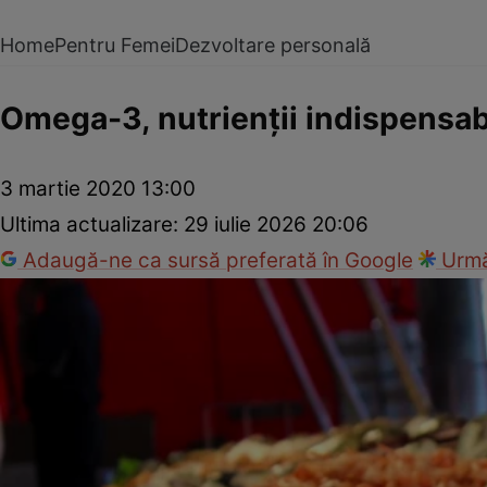
Home
Pentru Femei
Dezvoltare personală
Omega-3, nutrienţii indispensab
3 martie 2020 13:00
Ultima actualizare:
29 iulie 2026 20:06
Adaugă-ne ca sursă preferată în Google
Urmă