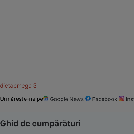
dieta
omega 3
Urmărește-ne pe
Google News
Facebook
In
Ghid de cumpărături