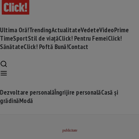
Ultima Oră!
Trending
Actualitate
Vedete
Video
Prime
Time
Sport
Stil de viață
Click! Pentru Femei
Click!
Sănătate
Click! Poftă Bună!
Contact
Dezvoltare personală
Îngrijire personală
Casă și
grădină
Modă